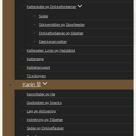
Katteskåle og Drikkefontæner
Skåle
Slikkemåtter og Slowfeeder
Drikkefontæner og tilbehør
Dækkeservietter
Katteseler, Liner og Halsbånd
Kattepleje
Kattetransport
Til killingen
Kanin 🐰
Kaninfoder og Hø
Godbidder og Snacks
Leg og Aktivering
Indretning og Tilbehør
Skåle og Drikkeflasker