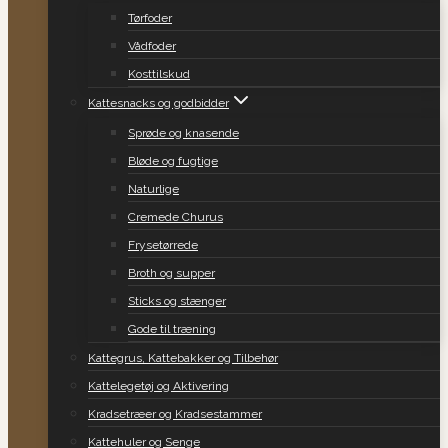
Tørfoder
Vådfoder
Kosttilskud
Kattesnacks og godbidder
Sprøde og knasende
Bløde og fugtige
Naturlige
Cremede Churus
Frysetørrede
Broth og supper
Sticks og stænger
Gode til træning
Kattegrus, Kattebakker og Tilbehør
Kattelegetøj og Aktivering
Kradsetræer og Kradsestammer
Kattehuler og Senge