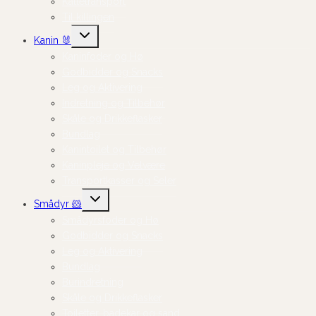
Kattetransport
Til killingen
Skift
Kanin 🐰
undermenu
Kaninfoder og Hø
Godbidder og Snacks
Leg og Aktivering
Indretning og Tilbehør
Skåle og Drikkeflasker
Bundlag
Kanintoilet og Tilbehør
Kaninpleje og Velvære
Transportkasser og Seler
Skift
Smådyr 🐹
undermenu
Smådyrsfoder og Hø
Godbidder og Snacks
Leg og Aktivering
Bundlag
Burindretning
Skåle og Drikkeflasker
Toiletter, badekar og sand