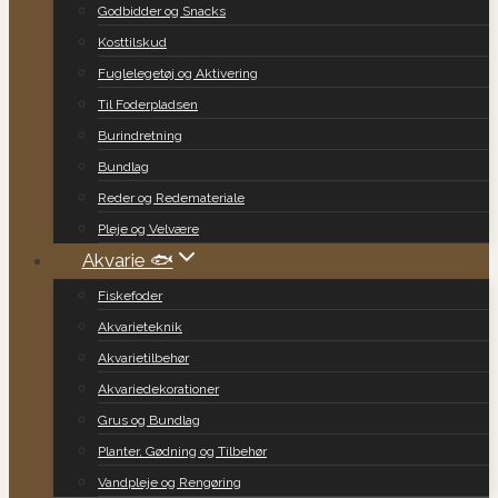
Godbidder og Snacks
Kosttilskud
Fuglelegetøj og Aktivering
Til Foderpladsen
Burindretning
Bundlag
Reder og Redemateriale
Pleje og Velvære
Akvarie 🐟
Fiskefoder
Akvarieteknik
Akvarietilbehør
Akvariedekorationer
Grus og Bundlag
Planter, Gødning og Tilbehør
Vandpleje og Rengøring