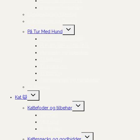
Pelspleje og tilbehør
Shampoo og balsam
Hundeskåle og Tilbehør
Hundesenge og Tæpper
Skift
På Tur Med Hund
undermenu
Hundefrakker og strik
Hundelygter og tilbehør
Hundesko og potepleje
Til bilturen
Til cykelturen
Til træning
Transportbure og bæretasker
Til Hvalpen
Skift
Kat 🐱
undermenu
Skift
Kattefoder og tilbehør
undermenu
Tørfoder
Vådfoder
Kosttilskud
Skift
Kattesnacks og godbidder
undermenu