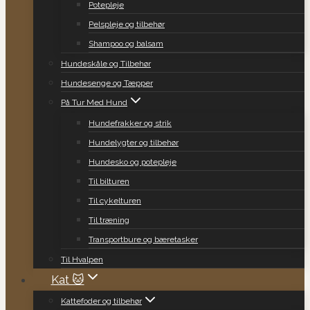
Potepleje
Pelspleje og tilbehør
Shampoo og balsam
Hundeskåle og Tilbehør
Hundesenge og Tæpper
På Tur Med Hund
Hundefrakker og strik
Hundelygter og tilbehør
Hundesko og potepleje
Til bilturen
Til cykelturen
Til træning
Transportbure og bæretasker
Til Hvalpen
Kat 🐱
Kattefoder og tilbehør