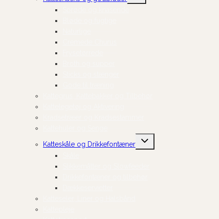
Sprøde og knasende
Bløde og fugtige
Naturlige
Cremede Churus
Frysetørrede
Broth og supper
Sticks og stænger
Gode til træning
Kattegrus, Kattebakker og Tilbehør
Kattelegetøj og Aktivering
Kradsetræer og Kradsestammer
Kattehuler og Senge
Skift
Katteskåle og Drikkefontæner
undermenu
Skåle
Slikkemåtter og Slowfeeder
Drikkefontæner og tilbehør
Dækkeservietter
Katteseler, Liner og Halsbånd
Kattepleje