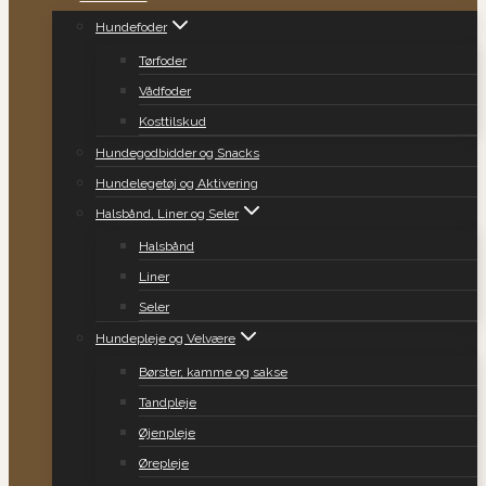
Hundefoder
Tørfoder
Vådfoder
Kosttilskud
Hundegodbidder og Snacks
Hundelegetøj og Aktivering
Halsbånd, Liner og Seler
Halsbånd
Liner
Seler
Hundepleje og Velvære
Børster, kamme og sakse
Tandpleje
Øjenpleje
Ørepleje