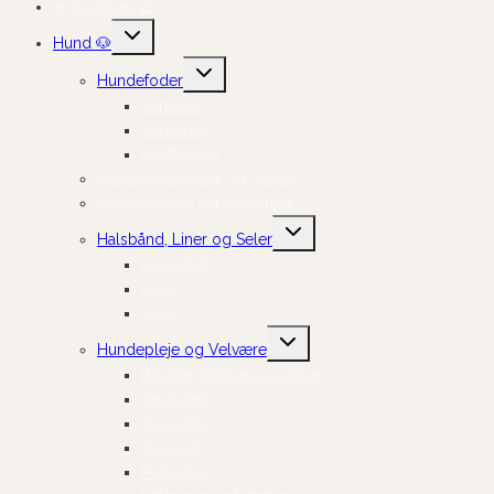
☀️ Sommer 🏖️
Skift
Hund 🐶
undermenu
Skift
Hundefoder
undermenu
Tørfoder
Vådfoder
Kosttilskud
Hundegodbidder og Snacks
Hundelegetøj og Aktivering
Skift
Halsbånd, Liner og Seler
undermenu
Halsbånd
Liner
Seler
Skift
Hundepleje og Velvære
undermenu
Børster, kamme og sakse
Tandpleje
Øjenpleje
Ørepleje
Potepleje