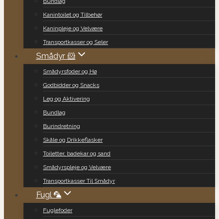
Bundlag
Kanintoilet og Tilbehør
Kaninpleje og Velvære
Transportkasser og Seler
Smådyr 🐹
Smådyrsfoder og Hø
Godbidder og Snacks
Leg og Aktivering
Bundlag
Burindretning
Skåle og Drikkeflasker
Toiletter, badekar og sand
Smådyrspleje og Velvære
Transportkasser Til Smådyr
Fugl 🦜
Fuglefoder