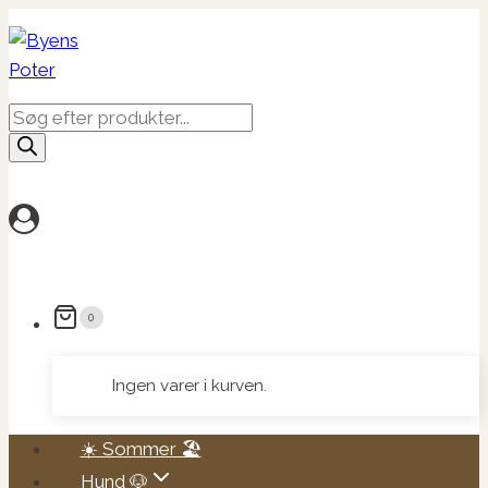
Fortsæt
til
indhold
Products
search
0
Ingen varer i kurven.
☀️ Sommer 🏖️
Hund 🐶