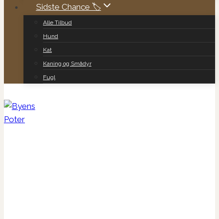
Sidste Chance 🏷️
Alle Tilbud
Hund
Kat
Kaning og Smådyr
Fugl