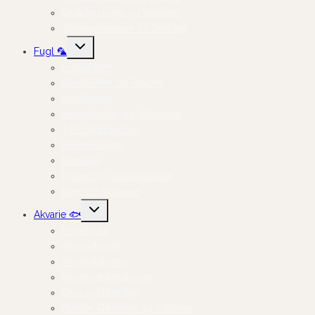
Smådyrspleje og Velvære
Transportkasser Til Smådyr
Skift
Fugl 🦜
undermenu
Fuglefoder
Godbidder og Snacks
Kosttilskud
Fuglelegetøj og Aktivering
Til Foderpladsen
Burindretning
Bundlag
Reder og Redemateriale
Pleje og Velvære
Skift
Akvarie 🐟
undermenu
Fiskefoder
Akvarieteknik
Akvarietilbehør
Akvariedekorationer
Grus og Bundlag
Planter, Gødning og Tilbehør