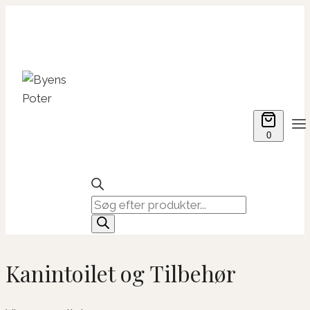
Fortsæt
til
indhold
0
Products
search
Kanintoilet og Tilbehør