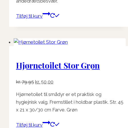
åndedrætsbesvær.
Tilføj til kurv
Hjørnetoilet Stor Grøn
Den
Den
kr.
79,95
kr.
50,00
oprindelige
aktuelle
Hjørnetoilet til smådyr er et praktisk og
pris
pris
hygiejnisk valg. Fremstillet i holdbar plastik. Str. 45
var:
er:
x 21 x 30/30 cm Farve. Grøn
kr. 79,95.
kr. 50,00.
Tilføj til kurv