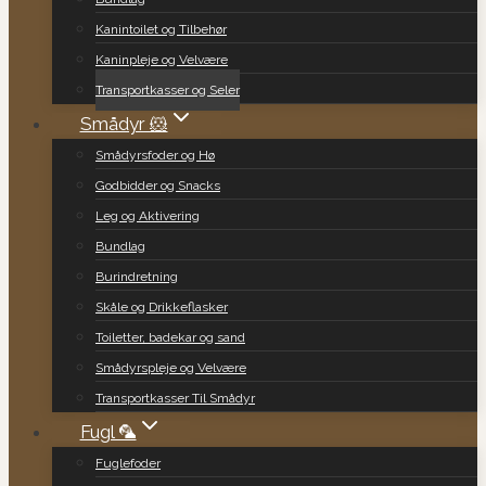
Kanintoilet og Tilbehør
Kaninpleje og Velvære
Transportkasser og Seler
Smådyr 🐹
Smådyrsfoder og Hø
Godbidder og Snacks
Leg og Aktivering
Bundlag
Burindretning
Skåle og Drikkeflasker
Toiletter, badekar og sand
Smådyrspleje og Velvære
Transportkasser Til Smådyr
Fugl 🦜
Fuglefoder