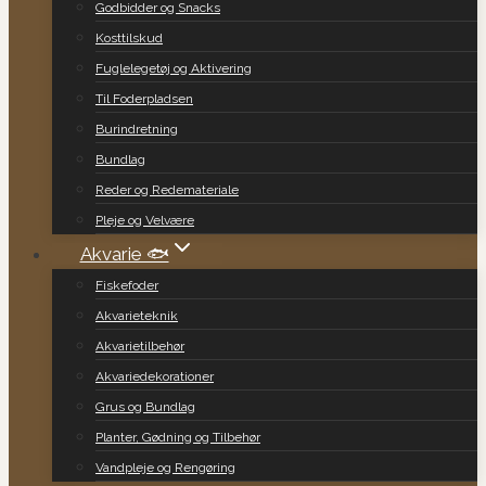
Godbidder og Snacks
Kosttilskud
Fuglelegetøj og Aktivering
Til Foderpladsen
Burindretning
Bundlag
Reder og Redemateriale
Pleje og Velvære
Akvarie 🐟
Fiskefoder
Akvarieteknik
Akvarietilbehør
Akvariedekorationer
Grus og Bundlag
Planter, Gødning og Tilbehør
Vandpleje og Rengøring