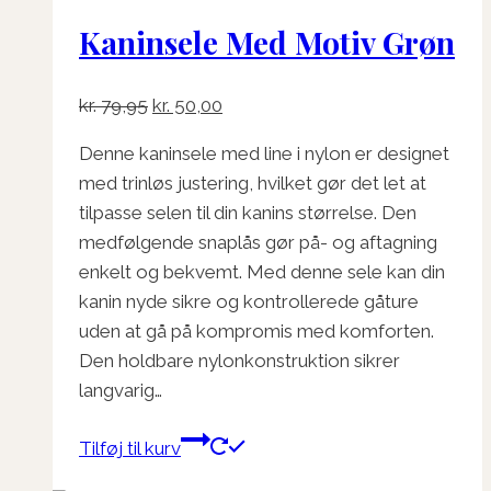
Kaninsele Med Motiv Grøn
Den
Den
kr.
79,95
kr.
50,00
oprindelige
aktuelle
Denne kaninsele med line i nylon er designet
pris
pris
med trinløs justering, hvilket gør det let at
var:
er:
tilpasse selen til din kanins størrelse. Den
kr. 79,95.
kr. 50,00.
medfølgende snaplås gør på- og aftagning
enkelt og bekvemt. Med denne sele kan din
kanin nyde sikre og kontrollerede gåture
uden at gå på kompromis med komforten.
Den holdbare nylonkonstruktion sikrer
langvarig…
Tilføj til kurv