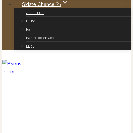
Sidste Chance 🏷️
Alle Tilbud
Hund
Kat
Kaning og Smådyr
Fugl