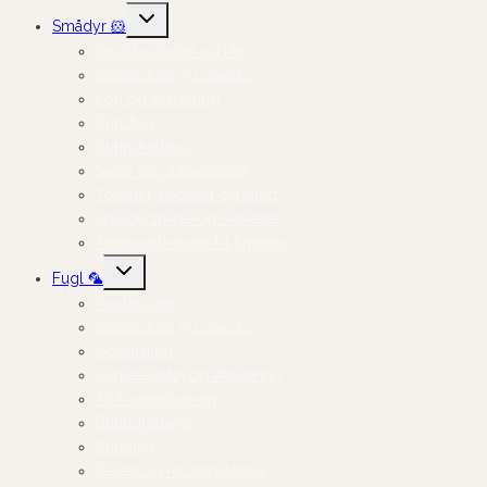
Skift
Smådyr 🐹
undermenu
Smådyrsfoder og Hø
Godbidder og Snacks
Leg og Aktivering
Bundlag
Burindretning
Skåle og Drikkeflasker
Toiletter, badekar og sand
Smådyrspleje og Velvære
Transportkasser Til Smådyr
Skift
Fugl 🦜
undermenu
Fuglefoder
Godbidder og Snacks
Kosttilskud
Fuglelegetøj og Aktivering
Til Foderpladsen
Burindretning
Bundlag
Reder og Redemateriale