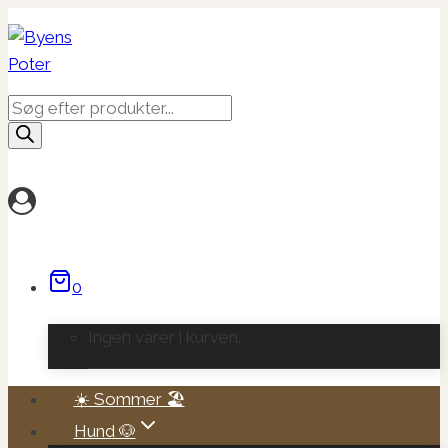
Fortsæt
til
indhold
Products
search
0
Ingen varer i kurven.
☀️ Sommer 🏖️
Hund 🐶