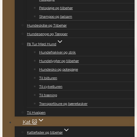
Pelspleje og tilbehør
Shampoo og balsam
Hundeskåle og Tilbehør
Hundesenge og Tæpper
På Tur Med Hund
Hundefrakker og strik
Hundelygter og tilbehør
Hundesko og potepleje
Til bilturen
Til cykelturen
Til træning
Transportbure og bæretasker
Til Hvalpen
Kat 🐱
Kattefoder og tilbehør