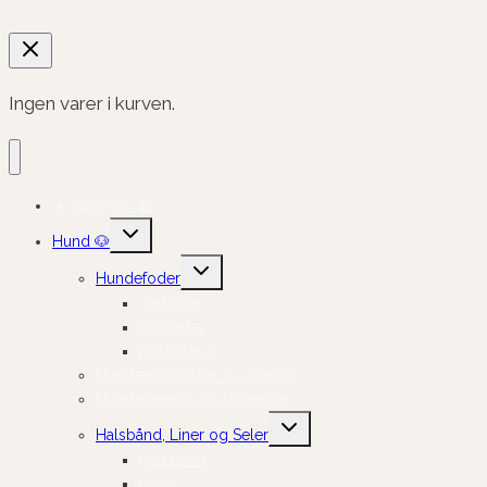
Ingen varer i kurven.
☀️ Sommer 🏖️
Skift
Hund 🐶
undermenu
Skift
Hundefoder
undermenu
Tørfoder
Vådfoder
Kosttilskud
Hundegodbidder og Snacks
Hundelegetøj og Aktivering
Skift
Halsbånd, Liner og Seler
undermenu
Halsbånd
Liner