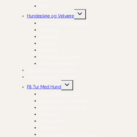
Seler
Skift
Hundepleje og Velvære
undermenu
Børster, kamme og sakse
Tandpleje
Øjenpleje
Ørepleje
Potepleje
Pelspleje og tilbehør
Shampoo og balsam
Hundeskåle og Tilbehør
Hundesenge og Tæpper
Skift
På Tur Med Hund
undermenu
Hundefrakker og strik
Hundelygter og tilbehør
Hundesko og potepleje
Til bilturen
Til cykelturen
Til træning
Transportbure og bæretasker