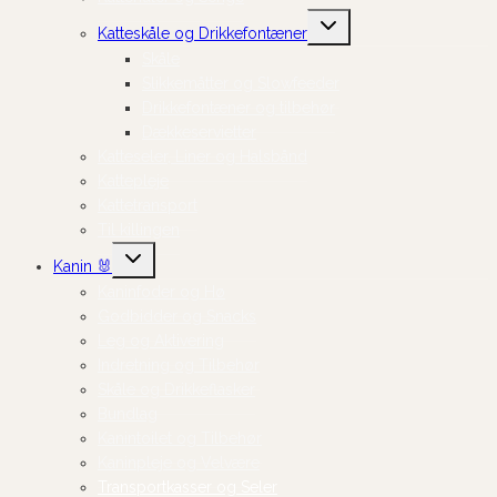
Skift
Katteskåle og Drikkefontæner
undermenu
Skåle
Slikkemåtter og Slowfeeder
Drikkefontæner og tilbehør
Dækkeservietter
Katteseler, Liner og Halsbånd
Kattepleje
Kattetransport
Til killingen
Skift
Kanin 🐰
undermenu
Kaninfoder og Hø
Godbidder og Snacks
Leg og Aktivering
Indretning og Tilbehør
Skåle og Drikkeflasker
Bundlag
Kanintoilet og Tilbehør
Kaninpleje og Velvære
Transportkasser og Seler