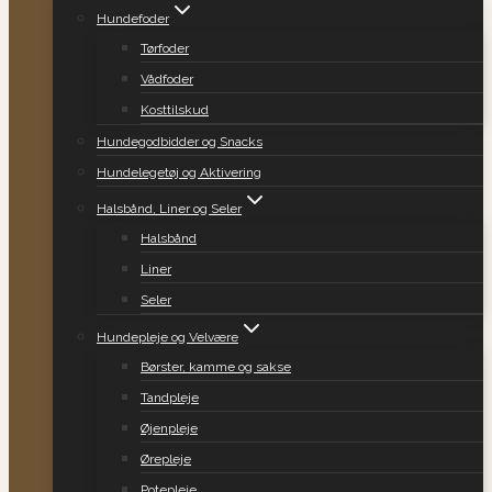
Hundefoder
Tørfoder
Vådfoder
Kosttilskud
Hundegodbidder og Snacks
Hundelegetøj og Aktivering
Halsbånd, Liner og Seler
Halsbånd
Liner
Seler
Hundepleje og Velvære
Børster, kamme og sakse
Tandpleje
Øjenpleje
Ørepleje
Potepleje