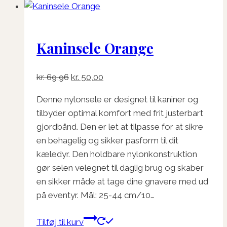
Kaninsele Orange
Den
Den
kr.
69,96
kr.
50,00
oprindelige
aktuelle
Denne nylonsele er designet til kaniner og
pris
pris
tilbyder optimal komfort med frit justerbart
var:
er:
gjordbånd. Den er let at tilpasse for at sikre
kr. 69,96.
kr. 50,00.
en behagelig og sikker pasform til dit
kæledyr. Den holdbare nylonkonstruktion
gør selen velegnet til daglig brug og skaber
en sikker måde at tage dine gnavere med ud
på eventyr. Mål: 25-44 cm/10…
Tilføj til kurv