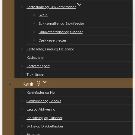
Katteskåle og Drikkefontæner
Skåle
Slikkemåtter og Slowfeeder
Drikkefontæner og tilbehør
Dækkeservietter
Katteseler, Liner og Halsbånd
Kattepleje
Kattetransport
Til killingen
Kanin 🐰
Kaninfoder og Hø
Godbidder og Snacks
Leg og Aktivering
Indretning og Tilbehør
Skåle og Drikkeflasker
Bundlag