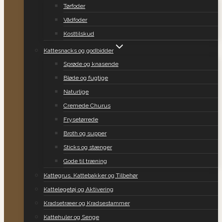
Tørfoder
Vådfoder
Kosttilskud
Kattesnacks og godbidder
Sprøde og knasende
Bløde og fugtige
Naturlige
Cremede Churus
Frysetørrede
Broth og supper
Sticks og stænger
Gode til træning
Kattegrus, Kattebakker og Tilbehør
Kattelegetøj og Aktivering
Kradsetræer og Kradsestammer
Kattehuler og Senge