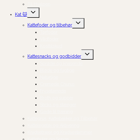
Til Hvalpen
Skift
Kat 🐱
undermenu
Skift
Kattefoder og tilbehør
undermenu
Tørfoder
Vådfoder
Kosttilskud
Skift
Kattesnacks og godbidder
undermenu
Sprøde og knasende
Bløde og fugtige
Naturlige
Cremede Churus
Frysetørrede
Broth og supper
Sticks og stænger
Gode til træning
Kattegrus, Kattebakker og Tilbehør
Kattelegetøj og Aktivering
Kradsetræer og Kradsestammer
Kattehuler og Senge