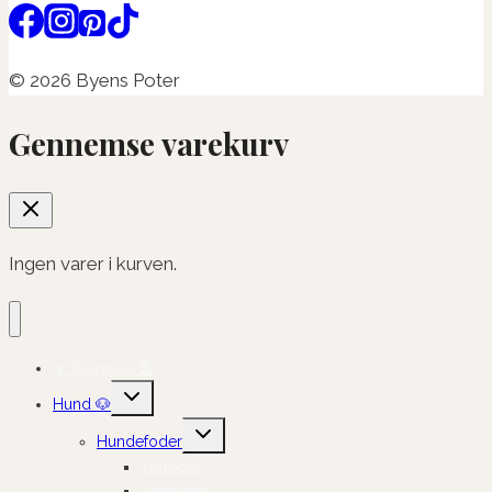
© 2026 Byens Poter
Gennemse varekurv
Ingen varer i kurven.
☀️ Sommer 🏖️
Skift
Hund 🐶
undermenu
Skift
Hundefoder
undermenu
Tørfoder
Vådfoder