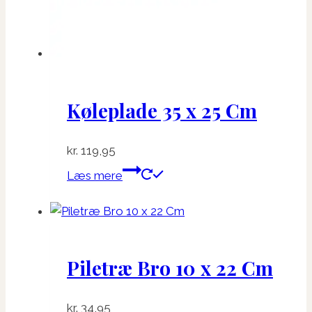
på
varesiden
Køleplade 35 x 25 Cm
kr.
119,95
Læs mere
Piletræ Bro 10 x 22 Cm
kr.
34,95