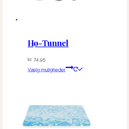
varesiden
Hø-Tunnel
kr.
74,95
Dette
Vælg muligheder
vare
har
flere
varianter.
Mulighederne
kan
vælges