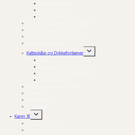
Broth og supper
Sticks og stænger
Gode til træning
Kattegrus, Kattebakker og Tilbehør
Kattelegetøj og Aktivering
Kradsetræer og Kradsestammer
Kattehuler og Senge
Skift
Katteskåle og Drikkefontæner
undermenu
Skåle
Slikkemåtter og Slowfeeder
Drikkefontæner og tilbehør
Dækkeservietter
Katteseler, Liner og Halsbånd
Kattepleje
Kattetransport
Til killingen
Skift
Kanin 🐰
undermenu
Kaninfoder og Hø
Godbidder og Snacks