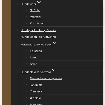
Hundefoder
Tørfoder
Vådfoder
Kosttilskud
Hundegodbidder og Snacks
Hundelegetøj og Aktivering
Halsbånd, Liner og Seler
Halsbånd
Liner
Seler
Hundepleje og Velvære
Børster, kamme og sakse
Tandpleje
Øjenpleje
Ørepleje
Potepleje