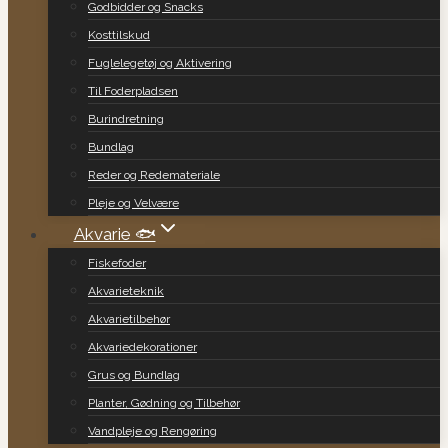
Godbidder og Snacks
Kosttilskud
Fuglelegetøj og Aktivering
Til Foderpladsen
Burindretning
Bundlag
Reder og Redemateriale
Pleje og Velvære
Akvarie 🐟
Fiskefoder
Akvarieteknik
Akvarietilbehør
Akvariedekorationer
Grus og Bundlag
Planter, Gødning og Tilbehør
Vandpleje og Rengøring