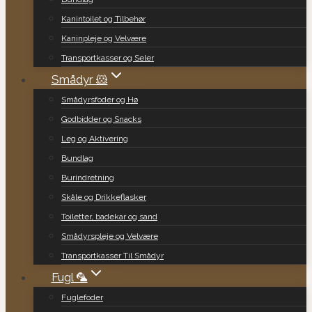
Kanintoilet og Tilbehør
Kaninpleje og Velvære
Transportkasser og Seler
Smådyr 🐹
Smådyrsfoder og Hø
Godbidder og Snacks
Leg og Aktivering
Bundlag
Burindretning
Skåle og Drikkeflasker
Toiletter, badekar og sand
Smådyrspleje og Velvære
Transportkasser Til Smådyr
Fugl 🦜
Fuglefoder