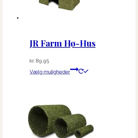
JR Farm Hø-Hus
kr.
89,95
Dette
Vælg muligheder
vare
har
flere
varianter.
Mulighederne
kan
vælges
på