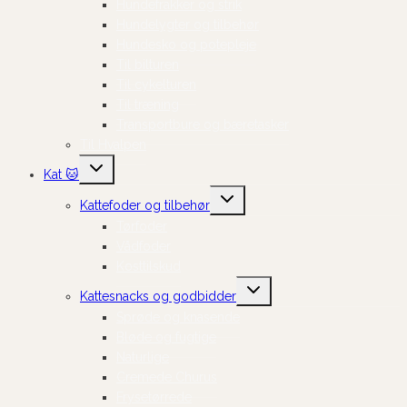
Hundefrakker og strik
Hundelygter og tilbehør
Hundesko og potepleje
Til bilturen
Til cykelturen
Til træning
Transportbure og bæretasker
Til Hvalpen
Skift
Kat 🐱
undermenu
Skift
Kattefoder og tilbehør
undermenu
Tørfoder
Vådfoder
Kosttilskud
Skift
Kattesnacks og godbidder
undermenu
Sprøde og knasende
Bløde og fugtige
Naturlige
Cremede Churus
Frysetørrede