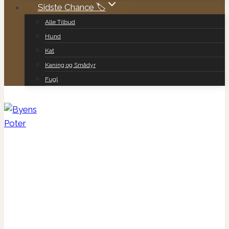
Sidste Chance 🏷️
Alle Tilbud
Hund
Kat
Kaning og Smådyr
Fugl