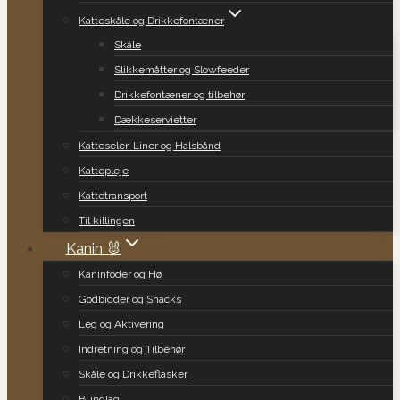
Katteskåle og Drikkefontæner
Skåle
Slikkemåtter og Slowfeeder
Drikkefontæner og tilbehør
Dækkeservietter
Katteseler, Liner og Halsbånd
Kattepleje
Kattetransport
Til killingen
Kanin 🐰
Kaninfoder og Hø
Godbidder og Snacks
Leg og Aktivering
Indretning og Tilbehør
Skåle og Drikkeflasker
Bundlag