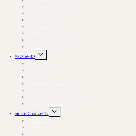
Kosttilskud
Fuglelegetøj og Aktivering
Til Foderpladsen
Burindretning
Bundlag
Reder og Redemateriale
Pleje og Velvære
Skift
Akvarie 🐟
undermenu
Fiskefoder
Akvarieteknik
Akvarietilbehør
Akvariedekorationer
Grus og Bundlag
Planter, Gødning og Tilbehør
Vandpleje og Rengøring
Skift
Sidste Chance 🏷️
undermenu
Alle Tilbud
Hund
Kat