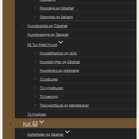
Pelspleje og tilbehør
Shampoo og balsam
Hundeskåle og Tilbehør
Hundesenge og Tæpper
På Tur Med Hund
Hundefrakker og strik
Hundelygter og tilbehør
Hundesko og potepleje
Til bilturen
Til cykelturen
Til træning
Transportbure og bæretasker
Til Hvalpen
Kat 🐱
Kattefoder og tilbehør