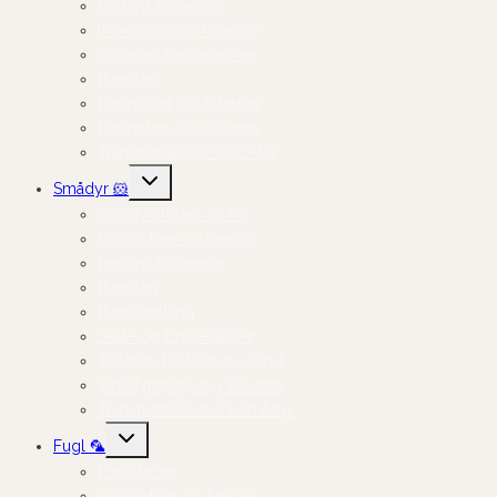
Leg og Aktivering
Indretning og Tilbehør
Skåle og Drikkeflasker
Bundlag
Kanintoilet og Tilbehør
Kaninpleje og Velvære
Transportkasser og Seler
Skift
Smådyr 🐹
undermenu
Smådyrsfoder og Hø
Godbidder og Snacks
Leg og Aktivering
Bundlag
Burindretning
Skåle og Drikkeflasker
Toiletter, badekar og sand
Smådyrspleje og Velvære
Transportkasser Til Smådyr
Skift
Fugl 🦜
undermenu
Fuglefoder
Godbidder og Snacks