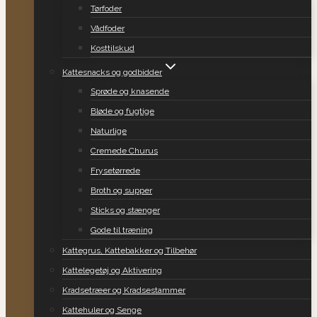
Tørfoder
Vådfoder
Kosttilskud
Kattesnacks og godbidder
Sprøde og knasende
Bløde og fugtige
Naturlige
Cremede Churus
Frysetørrede
Broth og supper
Sticks og stænger
Gode til træning
Kattegrus, Kattebakker og Tilbehør
Kattelegetøj og Aktivering
Kradsetræer og Kradsestammer
Kattehuler og Senge