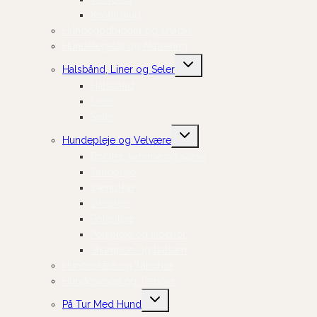
Kosttilskud
Hundegodbidder og Snacks
Hundelegetøj og Aktivering
Skift
Halsbånd, Liner og Seler
undermenu
Halsbånd
Liner
Seler
Skift
Hundepleje og Velvære
undermenu
Børster, kamme og sakse
Tandpleje
Øjenpleje
Ørepleje
Potepleje
Pelspleje og tilbehør
Shampoo og balsam
Hundeskåle og Tilbehør
Hundesenge og Tæpper
Skift
På Tur Med Hund
undermenu