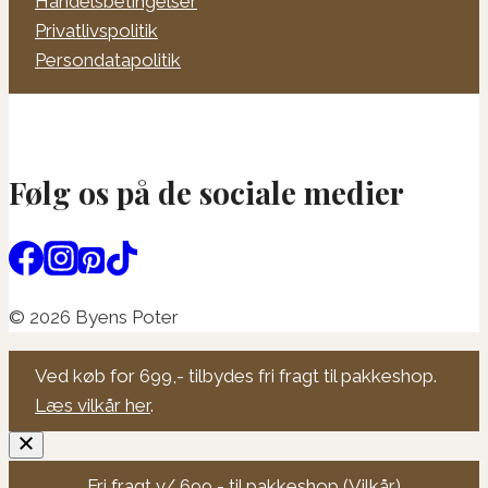
Handelsbetingelser
Privatlivspolitik
Persondatapolitik
Følg os på de sociale medier
© 2026 Byens Poter
Ved køb for 699,- tilbydes fri fragt til pakkeshop.
Læs vilkår her
.
Fri fragt v/ 699,- til pakkeshop (
Vilkår
)