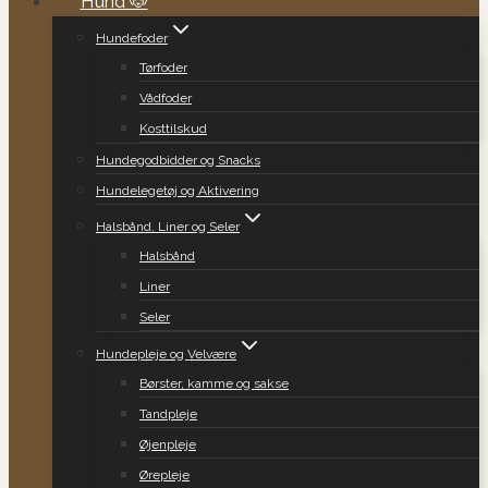
Hund 🐶
Hundefoder
Tørfoder
Vådfoder
Kosttilskud
Hundegodbidder og Snacks
Hundelegetøj og Aktivering
Halsbånd, Liner og Seler
Halsbånd
Liner
Seler
Hundepleje og Velvære
Børster, kamme og sakse
Tandpleje
Øjenpleje
Ørepleje