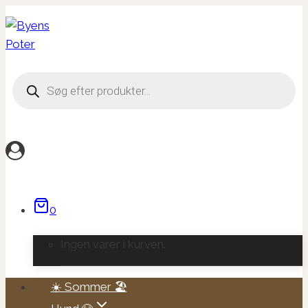
Fortsæt
til
indhold
Products
search
0
Ingen varer i kurven.
☀️ Sommer 🏖️