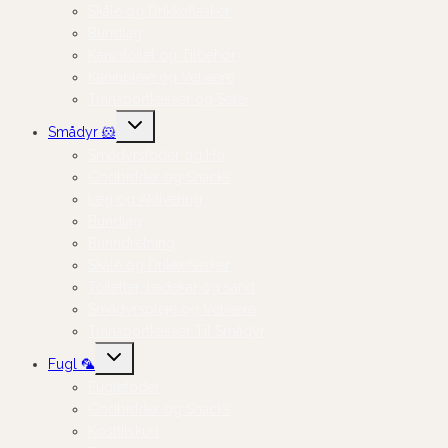
Skåle og Drikkeflasker
Bundlag
Kanintoilet og Tilbehør
Kaninpleje og Velvære
Transportkasser og Seler
Skift
Smådyr 🐹
undermenu
Smådyrsfoder og Hø
Godbidder og Snacks
Leg og Aktivering
Bundlag
Burindretning
Skåle og Drikkeflasker
Toiletter, badekar og sand
Smådyrspleje og Velvære
Transportkasser Til Smådyr
Skift
Fugl 🦜
undermenu
Fuglefoder
Godbidder og Snacks
Kosttilskud