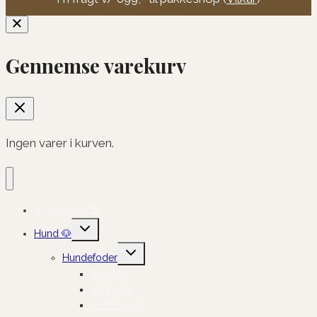
Gennemse varekurv
Ingen varer i kurven.
☀️ Sommer 🏖️
Skift
Hund 🐶
undermenu
Skift
Hundefoder
undermenu
Tørfoder
Vådfoder
Kosttilskud