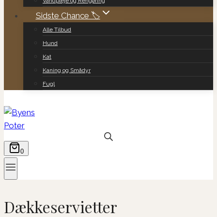
Vandpleje og Rengøring
Sidste Chance 🏷️
Alle Tilbud
Hund
Kat
Kaning og Smådyr
Fugl
0
Dækkeservietter