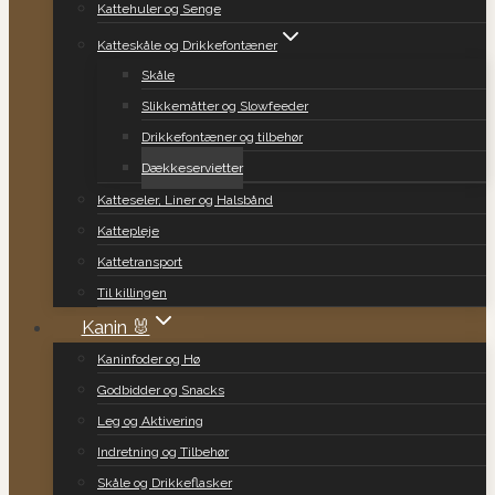
Kattehuler og Senge
Katteskåle og Drikkefontæner
Skåle
Slikkemåtter og Slowfeeder
Drikkefontæner og tilbehør
Dækkeservietter
Katteseler, Liner og Halsbånd
Kattepleje
Kattetransport
Til killingen
Kanin 🐰
Kaninfoder og Hø
Godbidder og Snacks
Leg og Aktivering
Indretning og Tilbehør
Skåle og Drikkeflasker