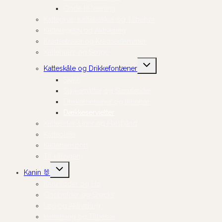
Gode til træning
Kattegrus, Kattebakker og Tilbehør
Kattelegetøj og Aktivering
Kradsetræer og Kradsestammer
Kattehuler og Senge
Skift
Katteskåle og Drikkefontæner
undermenu
Skåle
Slikkemåtter og Slowfeeder
Drikkefontæner og tilbehør
Dækkeservietter
Katteseler, Liner og Halsbånd
Kattepleje
Kattetransport
Til killingen
Skift
Kanin 🐰
undermenu
Kaninfoder og Hø
Godbidder og Snacks
Leg og Aktivering
Indretning og Tilbehør