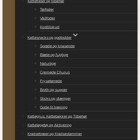
Kattefoder og tilbehør
Tørfoder
Vådfoder
Kosttilskud
Kattesnacks og godbidder
Sprøde og knasende
Bløde og fugtige
Naturlige
Cremede Churus
Frysetørrede
Broth og supper
Sticks og stænger
Gode til træning
Kattegrus, Kattebakker og Tilbehør
Kattelegetøj og Aktivering
Kradsetræer og Kradsestammer