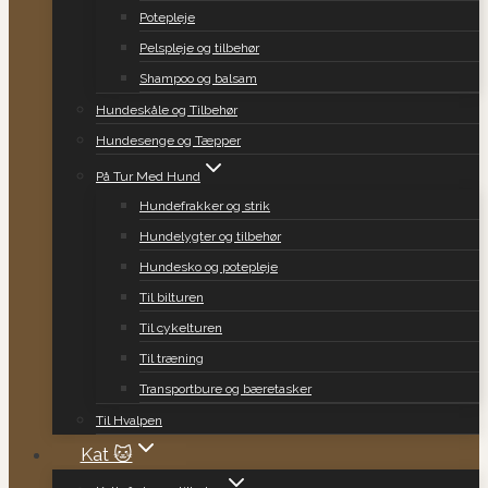
Potepleje
Pelspleje og tilbehør
Shampoo og balsam
Hundeskåle og Tilbehør
Hundesenge og Tæpper
På Tur Med Hund
Hundefrakker og strik
Hundelygter og tilbehør
Hundesko og potepleje
Til bilturen
Til cykelturen
Til træning
Transportbure og bæretasker
Til Hvalpen
Kat 🐱