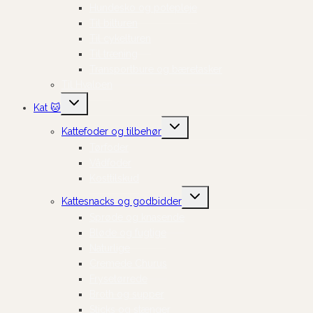
Hundesko og potepleje
Til bilturen
Til cykelturen
Til træning
Transportbure og bæretasker
Til Hvalpen
Skift
Kat 🐱
undermenu
Skift
Kattefoder og tilbehør
undermenu
Tørfoder
Vådfoder
Kosttilskud
Skift
Kattesnacks og godbidder
undermenu
Sprøde og knasende
Bløde og fugtige
Naturlige
Cremede Churus
Frysetørrede
Broth og supper
Sticks og stænger