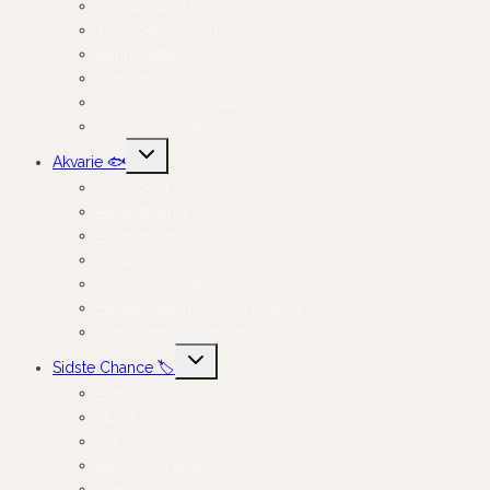
Fuglelegetøj og Aktivering
Til Foderpladsen
Burindretning
Bundlag
Reder og Redemateriale
Pleje og Velvære
Skift
Akvarie 🐟
undermenu
Fiskefoder
Akvarieteknik
Akvarietilbehør
Akvariedekorationer
Grus og Bundlag
Planter, Gødning og Tilbehør
Vandpleje og Rengøring
Skift
Sidste Chance 🏷️
undermenu
Alle Tilbud
Hund
Kat
Kaning og Smådyr
Fugl