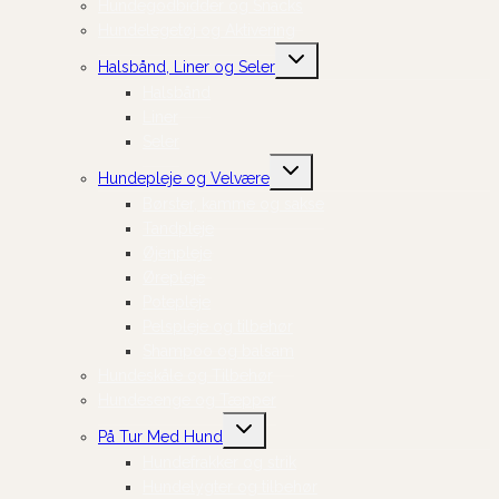
Hundegodbidder og Snacks
Hundelegetøj og Aktivering
Skift
Halsbånd, Liner og Seler
undermenu
Halsbånd
Liner
Seler
Skift
Hundepleje og Velvære
undermenu
Børster, kamme og sakse
Tandpleje
Øjenpleje
Ørepleje
Potepleje
Pelspleje og tilbehør
Shampoo og balsam
Hundeskåle og Tilbehør
Hundesenge og Tæpper
Skift
På Tur Med Hund
undermenu
Hundefrakker og strik
Hundelygter og tilbehør