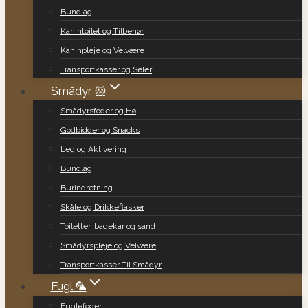
Bundlag
Kanintoilet og Tilbehør
Kaninpleje og Velvære
Transportkasser og Seler
Smådyr 🐹
Smådyrsfoder og Hø
Godbidder og Snacks
Leg og Aktivering
Bundlag
Burindretning
Skåle og Drikkeflasker
Toiletter, badekar og sand
Smådyrspleje og Velvære
Transportkasser Til Smådyr
Fugl 🦜
Fuglefoder