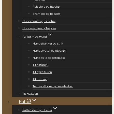
Pelspleje og tilbehør
Shampoo og balsam
Hundeskåle og Tilbehør
Hundesenge og Tæpper
På Tur Med Hund
Hundefrakker og strik
Hundelygter og tilbehør
Hundesko og potepleje
Til bilturen
Til cykelturen
Til træning
Transportbure og bæretasker
Til Hvalpen
Kat 🐱
Kattefoder og tilbehør