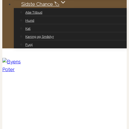
Sidste Chance 🏷️
Alle Tilbud
Hund
Kat
Kaning og Smådyr
Fugl