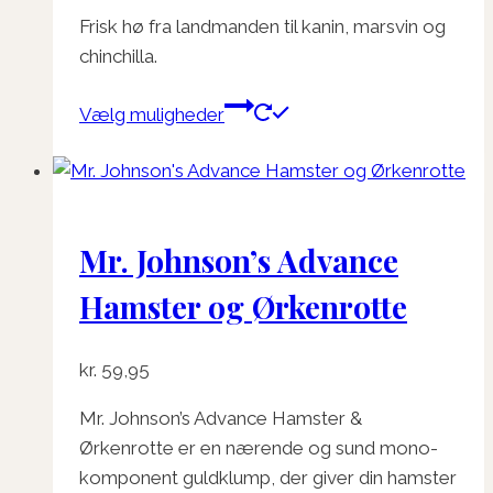
kr. 34,95
Frisk hø fra landmanden til kanin, marsvin og
til
chinchilla.
kr. 120,00
Dette
Vælg muligheder
vare
har
flere
varianter.
Mr. Johnson’s Advance
Mulighederne
kan
Hamster og Ørkenrotte
vælges
på
kr.
59,95
varesiden
Mr. Johnson’s Advance Hamster &
Ørkenrotte er en nærende og sund mono-
komponent guldklump, der giver din hamster