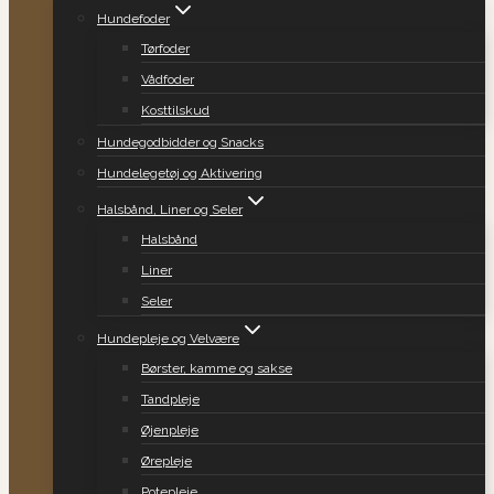
Hundefoder
Tørfoder
Vådfoder
Kosttilskud
Hundegodbidder og Snacks
Hundelegetøj og Aktivering
Halsbånd, Liner og Seler
Halsbånd
Liner
Seler
Hundepleje og Velvære
Børster, kamme og sakse
Tandpleje
Øjenpleje
Ørepleje
Potepleje