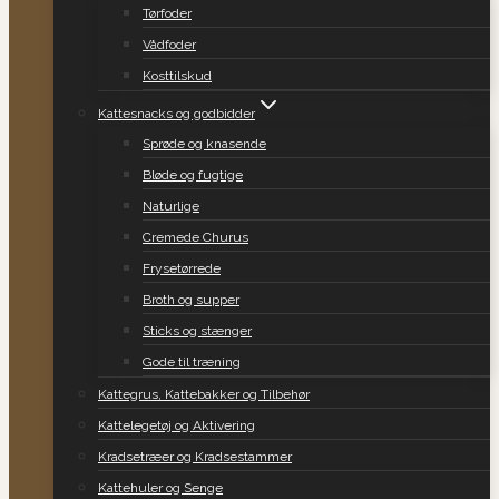
Tørfoder
Vådfoder
Kosttilskud
Kattesnacks og godbidder
Sprøde og knasende
Bløde og fugtige
Naturlige
Cremede Churus
Frysetørrede
Broth og supper
Sticks og stænger
Gode til træning
Kattegrus, Kattebakker og Tilbehør
Kattelegetøj og Aktivering
Kradsetræer og Kradsestammer
Kattehuler og Senge