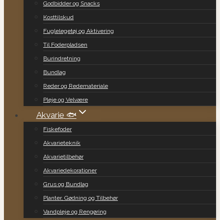
Godbidder og Snacks
Kosttilskud
Fuglelegetøj og Aktivering
Til Foderpladsen
Burindretning
Bundlag
Reder og Redemateriale
Pleje og Velvære
Akvarie 🐟
Fiskefoder
Akvarieteknik
Akvarietilbehør
Akvariedekorationer
Grus og Bundlag
Planter, Gødning og Tilbehør
Vandpleje og Rengøring