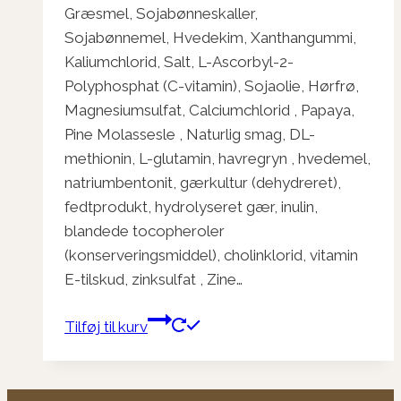
Græsmel, Sojabønneskaller,
Sojabønnemel, Hvedekim, Xanthangummi,
Kaliumchlorid, Salt, L-Ascorbyl-2-
Polyphosphat (C-vitamin), Sojaolie, Hørfrø,
Magnesiumsulfat, Calciumchlorid , Papaya,
Pine Molassesle , Naturlig smag, DL-
methionin, L-glutamin, havregryn , hvedemel,
natriumbentonit, gærkultur (dehydreret),
fedtprodukt, hydrolyseret gær, inulin,
blandede tocopheroler
(konserveringsmiddel), cholinklorid, vitamin
E-tilskud, zinksulfat , Zine…
Tilføj til kurv