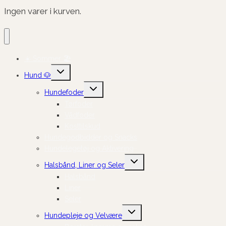
Ingen varer i kurven.
☀️ Sommer 🏖️
Skift
Hund 🐶
undermenu
Skift
Hundefoder
undermenu
Tørfoder
Vådfoder
Kosttilskud
Hundegodbidder og Snacks
Hundelegetøj og Aktivering
Skift
Halsbånd, Liner og Seler
undermenu
Halsbånd
Liner
Seler
Skift
Hundepleje og Velvære
undermenu