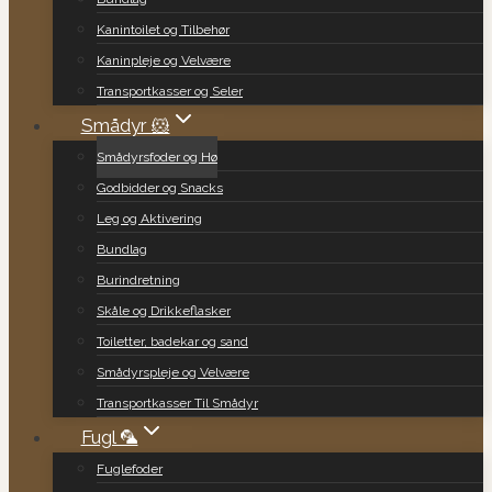
Kanintoilet og Tilbehør
Kaninpleje og Velvære
Transportkasser og Seler
Smådyr 🐹
Smådyrsfoder og Hø
Godbidder og Snacks
Leg og Aktivering
Bundlag
Burindretning
Skåle og Drikkeflasker
Toiletter, badekar og sand
Smådyrspleje og Velvære
Transportkasser Til Smådyr
Fugl 🦜
Fuglefoder