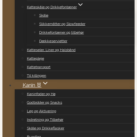
Katteskåle og Drikkefontæner
Skåle
Slikkemåtter og Slowfeeder
Drikkefontæner og tilbehør
Dækkeservietter
Katteseler, Liner og Halsbånd
Kattepleje
Kattetransport
Til killingen
Kanin 🐰
Kaninfoder og Hø
Godbidder og Snacks
Leg og Aktivering
Indretning og Tilbehør
Skåle og Drikkeflasker
Bundlag