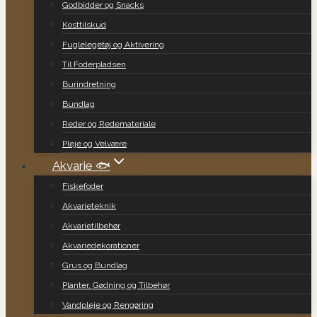
Godbidder og Snacks
Kosttilskud
Fuglelegetøj og Aktivering
Til Foderpladsen
Burindretning
Bundlag
Reder og Redemateriale
Pleje og Velvære
Akvarie 🐟
Fiskefoder
Akvarieteknik
Akvarietilbehør
Akvariedekorationer
Grus og Bundlag
Planter, Gødning og Tilbehør
Vandpleje og Rengøring