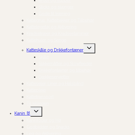
Broth og supper
Sticks og stænger
Gode til træning
Kattegrus, Kattebakker og Tilbehør
Kattelegetøj og Aktivering
Kradsetræer og Kradsestammer
Kattehuler og Senge
Skift
Katteskåle og Drikkefontæner
undermenu
Skåle
Slikkemåtter og Slowfeeder
Drikkefontæner og tilbehør
Dækkeservietter
Katteseler, Liner og Halsbånd
Kattepleje
Kattetransport
Til killingen
Skift
Kanin 🐰
undermenu
Kaninfoder og Hø
Godbidder og Snacks
Leg og Aktivering