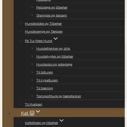
Pelspleje og tilbehør
Shampoo og balsam
Hundeskåle og Tilbehør
Hundesenge og Tæpper
På Tur Med Hund
Hundefrakker og strik
Hundelygter og tilbehør
Hundesko og potepleje
Til bilturen
Til cykelturen
Til træning
Transportbure og bæretasker
Til Hvalpen
Kat 🐱
Kattefoder og tilbehør