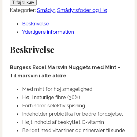
Tilføj til kurv
Mint
Kategorier:
Smådyr
,
Smådyrsfoder og Hø
3
Beskrivelse
kg.
Yderligere information
antal
Beskrivelse
Burgess Excel Marsvin Nuggets med Mint –
Til marsvin i alle aldre
Med mint for høj smagelighed
Høj i naturlige fibre (36%)
Forhindrer selektiv spisning.
Indeholder probiotika for bedre fordøjelse.
Højt indhold af beskyttet C-vitamin
Beriget med vitaminer og mineraler til sunde