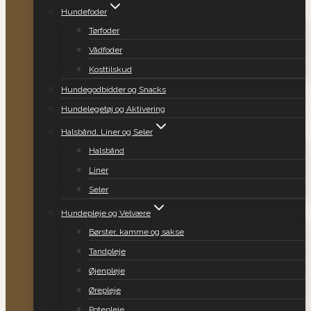
Hundefoder
Tørfoder
Vådfoder
Kosttilskud
Hundegodbidder og Snacks
Hundelegetøj og Aktivering
Halsbånd, Liner og Seler
Halsbånd
Liner
Seler
Hundepleje og Velvære
Børster, kamme og sakse
Tandpleje
Øjenpleje
Ørepleje
Potepleje