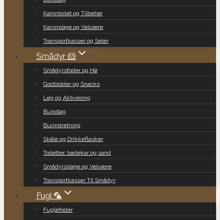
Kanintoilet og Tilbehør
Kaninpleje og Velvære
Transportkasser og Seler
Smådyr 🐹
Smådyrsfoder og Hø
Godbidder og Snacks
Leg og Aktivering
Bundlag
Burindretning
Skåle og Drikkeflasker
Toiletter, badekar og sand
Smådyrspleje og Velvære
Transportkasser Til Smådyr
Fugl 🦜
Fuglefoder