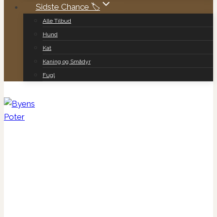
Sidste Chance 🏷️
Alle Tilbud
Hund
Kat
Kaning og Smådyr
Fugl