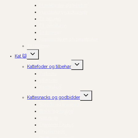
Hundelygter og tilbehør
Hundesko og potepleje
Til bilturen
Til cykelturen
Til træning
Transportbure og bæretasker
Til Hvalpen
Skift
Kat 🐱
undermenu
Skift
Kattefoder og tilbehør
undermenu
Tørfoder
Vådfoder
Kosttilskud
Skift
Kattesnacks og godbidder
undermenu
Sprøde og knasende
Bløde og fugtige
Naturlige
Cremede Churus
Frysetørrede