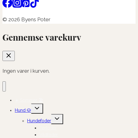
© 2026 Byens Poter
Gennemse varekurv
Ingen varer i kurven.
☀️ Sommer 🏖️
Skift
Hund 🐶
undermenu
Skift
Hundefoder
undermenu
Tørfoder
Vådfoder