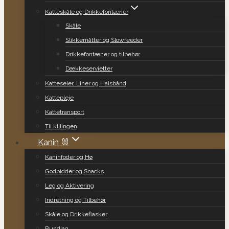
Katteskåle og Drikkefontæner
Skåle
Slikkemåtter og Slowfeeder
Drikkefontæner og tilbehør
Dækkeservietter
Katteseler, Liner og Halsbånd
Kattepleje
Kattetransport
Til killingen
Kanin 🐰
Kaninfoder og Hø
Godbidder og Snacks
Leg og Aktivering
Indretning og Tilbehør
Skåle og Drikkeflasker
Bundlag