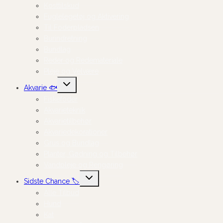
Kosttilskud
Fuglelegetøj og Aktivering
Til Foderpladsen
Burindretning
Bundlag
Reder og Redemateriale
Pleje og Velvære
Skift
Akvarie 🐟
undermenu
Fiskefoder
Akvarieteknik
Akvarietilbehør
Akvariedekorationer
Grus og Bundlag
Planter, Gødning og Tilbehør
Vandpleje og Rengøring
Skift
Sidste Chance 🏷️
undermenu
Alle Tilbud
Hund
Kat