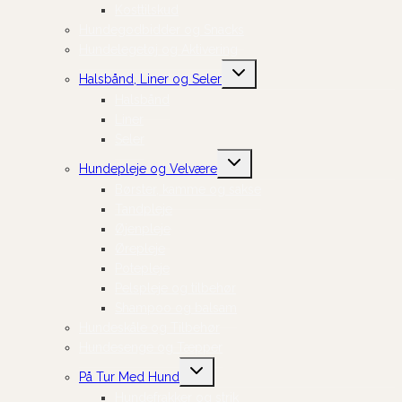
Kosttilskud
Hundegodbidder og Snacks
Hundelegetøj og Aktivering
Skift
Halsbånd, Liner og Seler
undermenu
Halsbånd
Liner
Seler
Skift
Hundepleje og Velvære
undermenu
Børster, kamme og sakse
Tandpleje
Øjenpleje
Ørepleje
Potepleje
Pelspleje og tilbehør
Shampoo og balsam
Hundeskåle og Tilbehør
Hundesenge og Tæpper
Skift
På Tur Med Hund
undermenu
Hundefrakker og strik