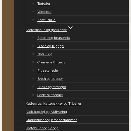
Tørfoder
Vådfoder
Kosttilskud
Kattesnacks og godbidder
Sprøde og knasende
Bløde og fugtige
Naturlige
Cremede Churus
Frysetørrede
Broth og supper
Sticks og stænger
Gode til træning
Kattegrus, Kattebakker og Tilbehør
Kattelegetøj og Aktivering
Kradsetræer og Kradsestammer
Kattehuler og Senge