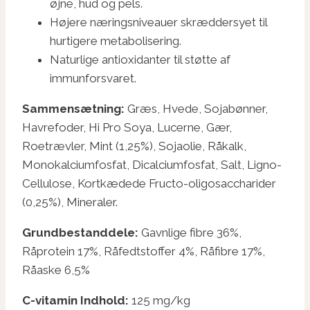
øjne, hud og pels.
Højere næringsniveauer skræddersyet til
hurtigere metabolisering.
Naturlige antioxidanter til støtte af
immunforsvaret.
Sammensætning:
Græs, Hvede, Sojabønner,
Havrefoder, Hi Pro Soya, Lucerne, Gær,
Roetrævler, Mint (1,25%), Sojaolie, Råkalk,
Monokalciumfosfat, Dicalciumfosfat, Salt, Ligno-
Cellulose, Kortkædede Fructo-oligosaccharider
(0,25%), Mineraler.
Grundbestanddele:
Gavnlige fibre 36%,
Råprotein 17%, Råfedtstoffer 4%, Råfibre 17%,
Råaske 6,5%
C-vitamin Indhold:
125 mg/kg