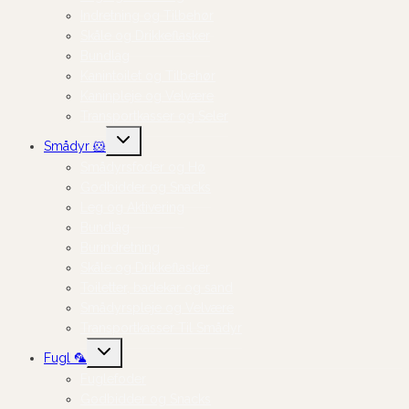
Indretning og Tilbehør
Skåle og Drikkeflasker
Bundlag
Kanintoilet og Tilbehør
Kaninpleje og Velvære
Transportkasser og Seler
Skift
Smådyr 🐹
undermenu
Smådyrsfoder og Hø
Godbidder og Snacks
Leg og Aktivering
Bundlag
Burindretning
Skåle og Drikkeflasker
Toiletter, badekar og sand
Smådyrspleje og Velvære
Transportkasser Til Smådyr
Skift
Fugl 🦜
undermenu
Fuglefoder
Godbidder og Snacks