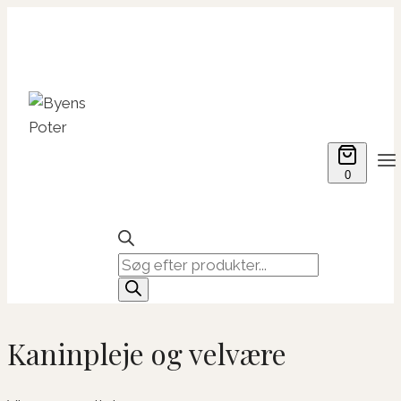
Fortsæt
til
indhold
0
Products
search
Kaninpleje og velvære