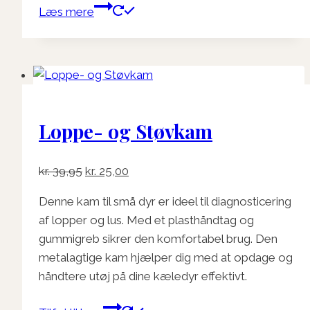
Læs mere
Loppe- og Støvkam
Den
Den
kr.
39,95
kr.
25,00
oprindelige
aktuelle
Denne kam til små dyr er ideel til diagnosticering
pris
pris
af lopper og lus. Med et plasthåndtag og
var:
er:
gummigreb sikrer den komfortabel brug. Den
kr. 39,95.
kr. 25,00.
metalagtige kam hjælper dig med at opdage og
håndtere utøj på dine kæledyr effektivt.