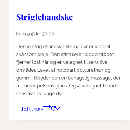
Striglehandske
Den
Den
kr.
49,95
kr.
30,00
oprindelige
aktuelle
Denne striglehandske til små dyr er ideel til
pris
pris
skånsom pleje. Den stimulerer blodomløbet,
var:
er:
fjerner løst hår og er velegnet til sensitive
kr. 49,95.
kr. 30,00.
områder. Lavet af holdbart polyurethan og
gummi, tilbyder den en behagelig massage, der
fremmer pelsens glans. Også velegnet til både
sensitive og unge dyr.
Tilføj til kurv