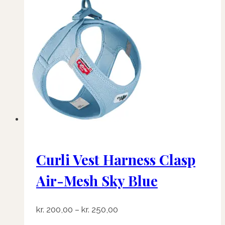
flere
varianter.
Mulighederne
kan
vælges
på
varesiden
Curli Vest Harness Clasp
Air-Mesh Sky Blue
Prisinterval:
kr.
200,00
–
kr.
250,00
kr. 200,00