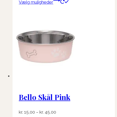
Vælg muligheder
vare
har
flere
varianter.
Mulighederne
kan
vælges
på
varesiden
Bello Skål Pink
Prisinterval:
kr.
15,00
–
kr.
45,00