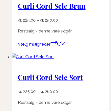
Curli Cord Sele Brun
Mulighederne
kan
vælges
Prisinterval:
kr.
225,00
–
kr.
250,00
på
kr. 225,00
varesiden
Restsalg – denne vare udgår
til
kr. 250,00
Dette
Vælg muligheder
vare
har
flere
varianter.
Curli Cord Sele Sort
Mulighederne
kan
vælges
Prisinterval:
kr.
225,00
–
kr.
260,00
på
kr. 225,00
varesiden
Restsalg – denne vare udgår
til