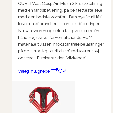
CURLI Vest Clasp Air-Mesh Sikreste lukning
til
med enhåndsbetjening, på den letteste sele
kr. 250,00
med den bedste komfort. Den nye “curli lås”
løser en af ​​branchens største udfordringer
Nu kan snoren og selen fastgøres med én
hånd Højstyrke, farvematchende POM-
materiale til låsen, modstår trækbelastninger
på op til 100 kg. “curli clasp” reducerer støj
og vægt. Eliminerer den “klikkende”…
Dette
Vælg muligheder
vare
har
flere
varianter.
Mulighederne
kan