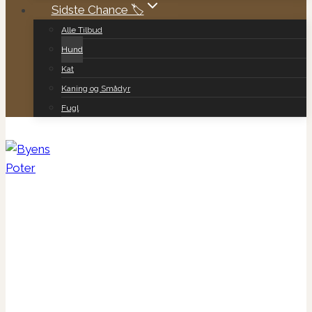
Sidste Chance 🏷️
Alle Tilbud
Hund
Kat
Kaning og Smådyr
Fugl