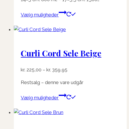
Dette
Vælg muligheder
vare
har
flere
varianter.
Curli Cord Sele Beige
Mulighederne
kan
vælges
Prisinterval:
kr.
225,00
–
kr.
359,95
på
kr. 225,00
varesiden
Restsalg – denne vare udgår
til
kr. 359,95
Dette
Vælg muligheder
vare
har
flere
varianter.