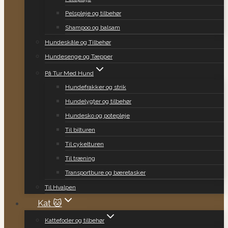
Pelspleje og tilbehør
Shampoo og balsam
Hundeskåle og Tilbehør
Hundesenge og Tæpper
På Tur Med Hund
Hundefrakker og strik
Hundelygter og tilbehør
Hundesko og potepleje
Til bilturen
Til cykelturen
Til træning
Transportbure og bæretasker
Til Hvalpen
Kat 🐱
Kattefoder og tilbehør