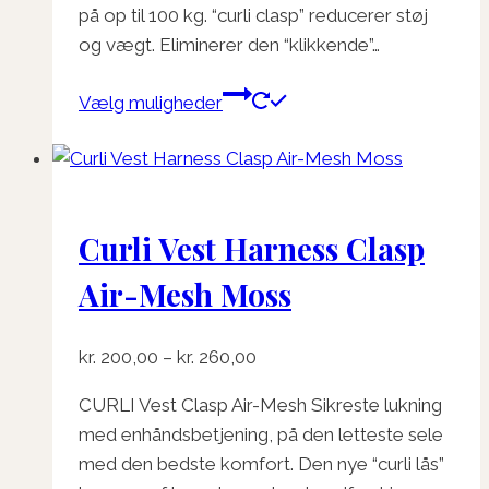
på op til 100 kg. “curli clasp” reducerer støj
og vægt. Eliminerer den “klikkende”…
Dette
Vælg muligheder
vare
har
flere
varianter.
Curli Vest Harness Clasp
Mulighederne
kan
Air-Mesh Moss
vælges
på
Prisinterval:
kr.
200,00
–
kr.
260,00
varesiden
kr. 200,00
CURLI Vest Clasp Air-Mesh Sikreste lukning
til
med enhåndsbetjening, på den letteste sele
kr. 260,00
med den bedste komfort. Den nye “curli lås”