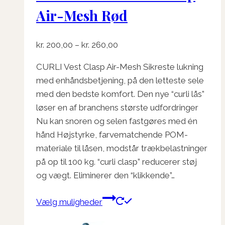
Air-Mesh Rød
Prisinterval:
kr.
200,00
–
kr.
260,00
kr. 200,00
CURLI Vest Clasp Air-Mesh Sikreste lukning
til
med enhåndsbetjening, på den letteste sele
kr. 260,00
med den bedste komfort. Den nye “curli lås”
løser en af ​​branchens største udfordringer
Nu kan snoren og selen fastgøres med én
hånd Højstyrke, farvematchende POM-
materiale til låsen, modstår trækbelastninger
på op til 100 kg. “curli clasp” reducerer støj
og vægt. Eliminerer den “klikkende”…
Dette
Vælg muligheder
vare
har