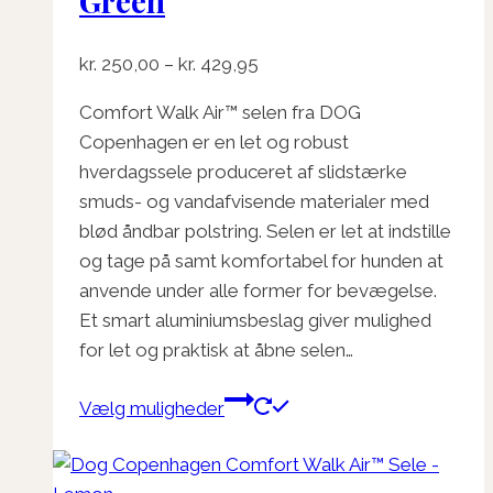
Green
Prisinterval:
kr.
250,00
–
kr.
429,95
kr. 250,00
Comfort Walk Air™ selen fra DOG
til
Copenhagen er en let og robust
kr. 429,95
hverdagssele produceret af slidstærke
smuds- og vandafvisende materialer med
blød åndbar polstring. Selen er let at indstille
og tage på samt komfortabel for hunden at
anvende under alle former for bevægelse.
Et smart aluminiumsbeslag giver mulighed
for let og praktisk at åbne selen…
Dette
Vælg muligheder
vare
har
flere