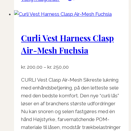
vare
har
flere
varianter.
Curli Vest Harness Clasp
Mulighederne
kan
Air-Mesh Fuchsia
vælges
på
Prisinterval:
kr.
200,00
–
kr.
250,00
varesiden
kr. 200,00
CURLI Vest Clasp Air-Mesh Sikreste lukning
til
med enhåndsbetjening, på den letteste sele
kr. 250,00
med den bedste komfort. Den nye “curli lås”
løser en af ​​branchens største udfordringer
Nu kan snoren og selen fastgøres med én
hånd Højstyrke, farvematchende POM-
materiale til låsen, modstår trækbelastninger