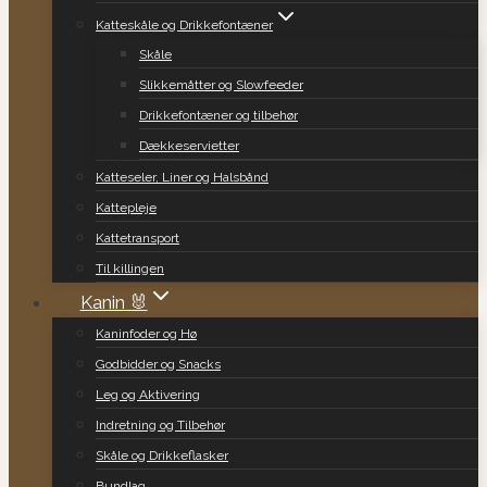
Katteskåle og Drikkefontæner
Skåle
Slikkemåtter og Slowfeeder
Drikkefontæner og tilbehør
Dækkeservietter
Katteseler, Liner og Halsbånd
Kattepleje
Kattetransport
Til killingen
Kanin 🐰
Kaninfoder og Hø
Godbidder og Snacks
Leg og Aktivering
Indretning og Tilbehør
Skåle og Drikkeflasker
Bundlag