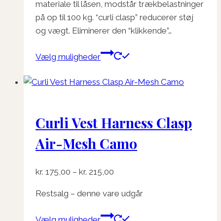
materiale til låsen, modstår trækbelastninger
på op til 100 kg. “curli clasp” reducerer støj
og vægt. Eliminerer den “klikkende”…
Dette
Vælg muligheder
vare
har
flere
varianter.
Curli Vest Harness Clasp
Mulighederne
kan
Air-Mesh Camo
vælges
på
Prisinterval:
kr.
175,00
–
kr.
215,00
varesiden
kr. 175,00
Restsalg – denne vare udgår
til
kr. 215,00
Dette
Vælg muligheder