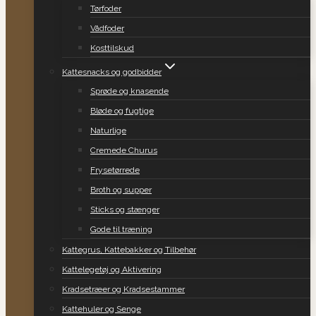
Tørfoder
Vådfoder
Kosttilskud
Kattesnacks og godbidder
Sprøde og knasende
Bløde og fugtige
Naturlige
Cremede Churus
Frysetørrede
Broth og supper
Sticks og stænger
Gode til træning
Kattegrus, Kattebakker og Tilbehør
Kattelegetøj og Aktivering
Kradsetræer og Kradsestammer
Kattehuler og Senge