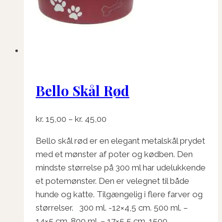
på
varesiden
Bello Skål Rød
Prisinterval:
kr.
15,00
–
kr.
45,00
kr. 15,00
Bello skål rød er en elegant metalskål prydet
til
med et mønster af poter og kødben. Den
kr. 45,00
mindste størrelse på 300 ml har udelukkende
et potemønster. Den er velegnet til både
hunde og katte. Tilgængelig i flere farver og
størrelser. 300 ml. -12×4,5 cm. 500 ml. –
14×5 cm. 800 ml. – 17×5,5 cm. 1500…