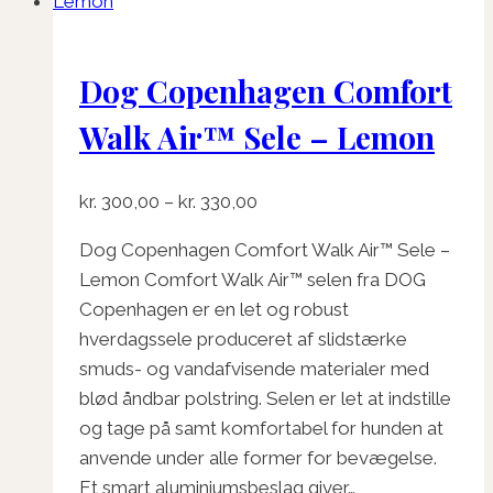
varianter.
Mulighederne
Dog Copenhagen Comfort
kan
vælges
Walk Air™ Sele – Lemon
på
varesiden
Prisinterval:
kr.
300,00
–
kr.
330,00
kr. 300,00
Dog Copenhagen Comfort Walk Air™ Sele –
til
Lemon Comfort Walk Air™ selen fra DOG
kr. 330,00
Copenhagen er en let og robust
hverdagssele produceret af slidstærke
smuds- og vandafvisende materialer med
blød åndbar polstring. Selen er let at indstille
og tage på samt komfortabel for hunden at
anvende under alle former for bevægelse.
Et smart aluminiumsbeslag giver…