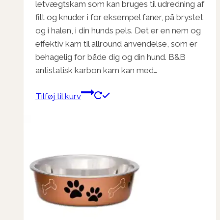
letvægtskam som kan bruges til udredning af
var:
er:
filt og knuder i for eksempel faner, på brystet
kr. 59,95.
kr. 40,00.
og i halen, i din hunds pels. Det er en nem og
effektiv kam til allround anvendelse, som er
behagelig for både dig og din hund. B&B
antistatisk karbon kam kan med…
Tilføj til kurv