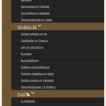
Kanintoilet og Tilbehør
Kaninpleje og Velvære
Transportkasser og Seler
Smådyr 🐹
Smådyrsfoder og Hø
Godbidder og Snacks
Leg og Aktivering
Bundlag
Burindretning
Skåle og Drikkeflasker
Toiletter, badekar og sand
Smådyrspleje og Velvære
Transportkasser Til Smådyr
Fugl 🦜
Fuglefoder