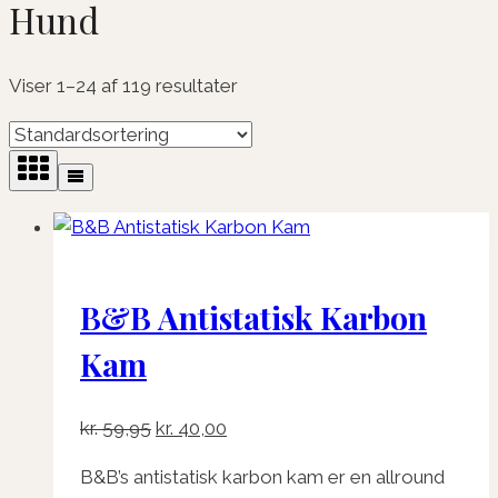
Hund
Viser 1–24 af 119 resultater
B&B Antistatisk Karbon
Kam
Den
Den
kr.
59,95
kr.
40,00
oprindelige
aktuelle
B&B’s antistatisk karbon kam er en allround
pris
pris