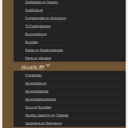
Godbidder og Snacks
Kosttilskud
Fuglelegetøj og Aktivering
Til Foderpladsen
Burindretning
Bundlag
Reder og Redemateriale
Pleje og Velvære
Akvarie 🐟
Fiskefoder
Akvarieteknik
Akvarietilbehør
Akvariedekorationer
Grus og Bundlag
Planter, Gødning og Tilbehør
Vandpleje og Rengøring