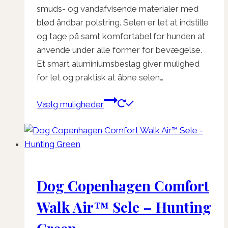
smuds- og vandafvisende materialer med
blød åndbar polstring. Selen er let at indstille
og tage på samt komfortabel for hunden at
anvende under alle former for bevægelse.
Et smart aluminiumsbeslag giver mulighed
for let og praktisk at åbne selen…
Dette
Vælg muligheder
vare
har
flere
varianter.
Mulighederne
Dog Copenhagen Comfort
kan
vælges
Walk Air™ Sele – Hunting
på
varesiden