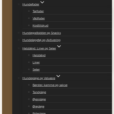
Hundefoder
Tørfoder
Vådfoder
Kosttilskud
Hundegodbidder og Snacks
Hundelegetøj og Aktivering
Halsbånd, Liner og Seler
Halsbånd
Liner
Seler
Hundepleje og Velvære
Børster, kamme og sakse
Tandpleje
Øjenpleje
Ørepleje
Potepleje