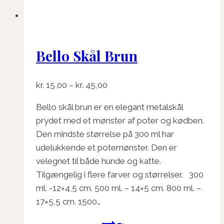
Bello Skål Brun
Prisinterval:
kr.
15,00
–
kr.
45,00
kr. 15,00
Bello skål brun er en elegant metalskål
til
prydet med et mønster af poter og kødben.
kr. 45,00
Den mindste størrelse på 300 ml har
udelukkende et potemønster. Den er
velegnet til både hunde og katte.
Tilgængelig i flere farver og størrelser. 300
ml. -12×4,5 cm. 500 ml. – 14×5 cm. 800 ml. –
17×5,5 cm. 1500…
Dette