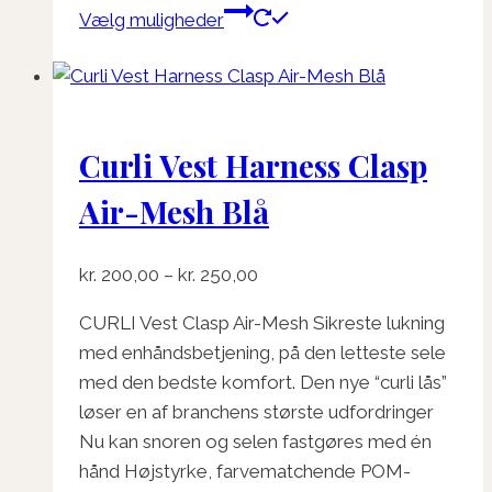
kr. 260,00
Dette
Vælg muligheder
vare
har
flere
varianter.
Curli Vest Harness Clasp
Mulighederne
kan
Air-Mesh Blå
vælges
på
Prisinterval:
kr.
200,00
–
kr.
250,00
varesiden
kr. 200,00
CURLI Vest Clasp Air-Mesh Sikreste lukning
til
med enhåndsbetjening, på den letteste sele
kr. 250,00
med den bedste komfort. Den nye “curli lås”
løser en af ​​branchens største udfordringer
Nu kan snoren og selen fastgøres med én
hånd Højstyrke, farvematchende POM-