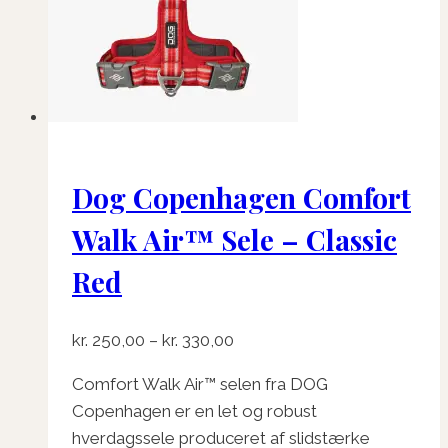
vælges
på
varesiden
Dog Copenhagen Comfort
Walk Air™ Sele – Classic
Red
Prisinterval:
kr.
250,00
–
kr.
330,00
kr. 250,00
Comfort Walk Air™ selen fra DOG
til
Copenhagen er en let og robust
kr. 330,00
hverdagssele produceret af slidstærke