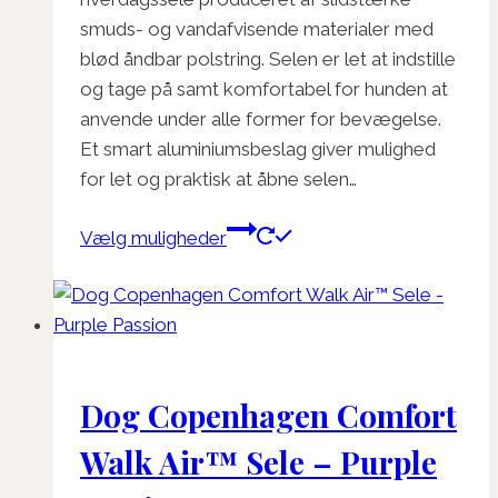
smuds- og vandafvisende materialer med
blød åndbar polstring. Selen er let at indstille
og tage på samt komfortabel for hunden at
anvende under alle former for bevægelse.
Et smart aluminiumsbeslag giver mulighed
for let og praktisk at åbne selen…
Dette
Vælg muligheder
vare
har
flere
varianter.
Mulighederne
Dog Copenhagen Comfort
kan
vælges
Walk Air™ Sele – Purple
på
varesiden