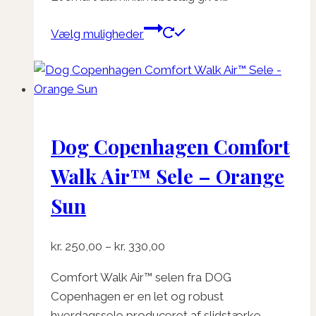
Dette
Vælg muligheder
vare
har
flere
varianter.
Mulighederne
Dog Copenhagen Comfort
kan
vælges
Walk Air™ Sele – Orange
på
varesiden
Sun
Prisinterval:
kr.
250,00
–
kr.
330,00
kr. 250,00
Comfort Walk Air™ selen fra DOG
til
Copenhagen er en let og robust
kr. 330,00
hverdagssele produceret af slidstærke