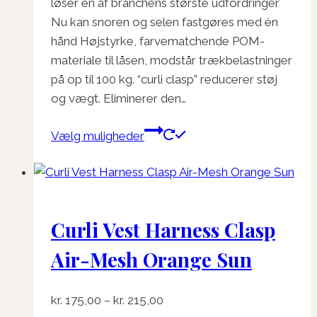
løser en af ​​branchens største udfordringer
Nu kan snoren og selen fastgøres med én
hånd Højstyrke, farvematchende POM-
materiale til låsen, modstår trækbelastninger
på op til 100 kg. “curli clasp” reducerer støj
og vægt. Eliminerer den…
Dette
Vælg muligheder
vare
har
flere
varianter.
Curli Vest Harness Clasp
Mulighederne
kan
Air-Mesh Orange Sun
vælges
på
Prisinterval:
kr.
175,00
–
kr.
215,00
varesiden