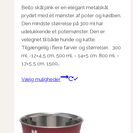
kr. 15,00
Bello skål pink er en elegant metalskål
til
prydet med et mønster af poter og kødben.
kr. 45,00
Den mindste størrelse på 300 ml har
udelukkende et potemønster. Den er
velegnet til både hunde og katte.
Tilgængelig i flere farver og størrelser. 300
ml. -12×4,5 cm. 500 ml. – 14×5 cm. 800 ml. –
17×5,5 cm. 1500…
Dette
Vælg muligheder
vare
har
flere
varianter.
Mulighederne
kan
vælges