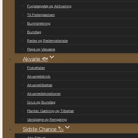
Fuglelegetøj og Aktivering
Til Foderpladsen
Burindretning
Bundlag
Reder og Redemateriale
Pleje og Velvære
Akvarie 🐟
Fiskefoder
Akvarieteknik
Akvarietilbehør
Akvariedekorationer
Grus og Bundlag
Planter, Gødning og Tilbehør
Vandpleje og Rengøring
Sidste Chance 🏷️