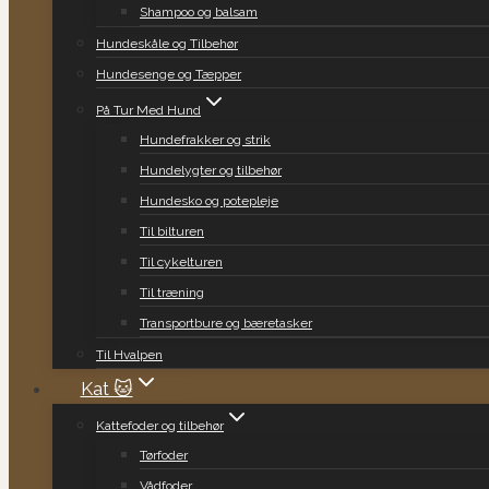
Shampoo og balsam
Hundeskåle og Tilbehør
Hundesenge og Tæpper
På Tur Med Hund
Hundefrakker og strik
Hundelygter og tilbehør
Hundesko og potepleje
Til bilturen
Til cykelturen
Til træning
Transportbure og bæretasker
Til Hvalpen
Kat 🐱
Kattefoder og tilbehør
Tørfoder
Vådfoder