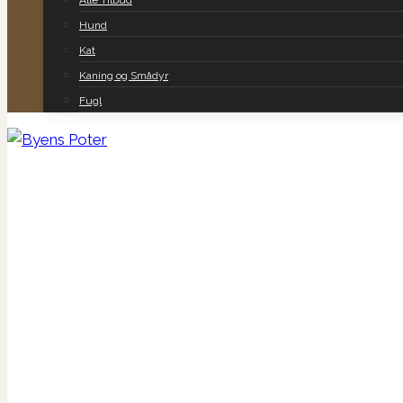
Alle Tilbud
Hund
Kat
Kaning og Smådyr
Fugl