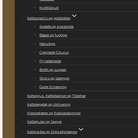
Kosttilskud
Kattesnacks og godbidder
Sprøde og knasende
Bløde og fugtige
Naturlige
Cremede Churus
Frysetørrede
Broth og supper
Sticks og stænger
Gode til træning
Kattegrus, Kattebakker og Tilbehør
Kattelegetøj og Aktivering
Kradsetræer og Kradsestammer
Kattehuler og Senge
Katteskåle og Drikkefontæner