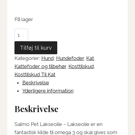
På lager
Salmo
Pet
Tilføj til kurv
Lakseolie
antal
Kategorier:
Hund
,
Hundefoder
,
Kat
,
Kattefoder og tilbehør
,
Kosttilskud
,
Kosttilskud Til Kat
Beskrivelse
Yderligere information
Beskrivelse
Salmo Pet Lakseolie – Lakseolie er en
fantastisk kilde til omega 3 og skal gives som