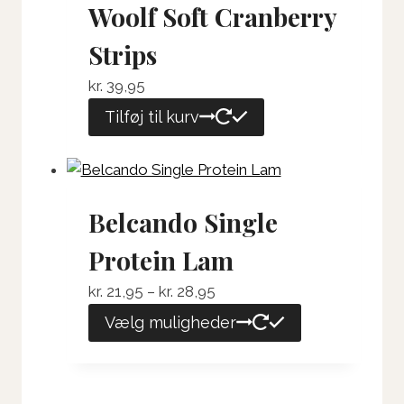
Woolf Soft Cranberry
Strips
kr.
39,95
Tilføj til kurv
Belcando Single
Protein Lam
Prisinterval:
kr.
21,95
–
kr.
28,95
kr. 21,95
Dette
Vælg muligheder
til
vare
kr. 28,95
har
flere