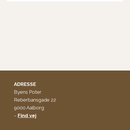
varianter.
Mulighederne
kan
vælges
på
varesiden
ADRESSE
Byens Poter
Reberbansgade 22
9000 Aalborg
–
Find vej