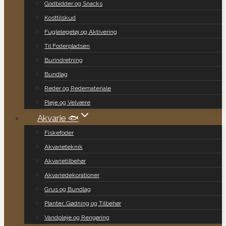
Godbidder og Snacks
Kosttilskud
Fuglelegetøj og Aktivering
Til Foderpladsen
Burindretning
Bundlag
Reder og Redemateriale
Pleje og Velvære
Akvarie 🐟
Fiskefoder
Akvarieteknik
Akvarietilbehør
Akvariedekorationer
Grus og Bundlag
Planter, Gødning og Tilbehør
Vandpleje og Rengøring