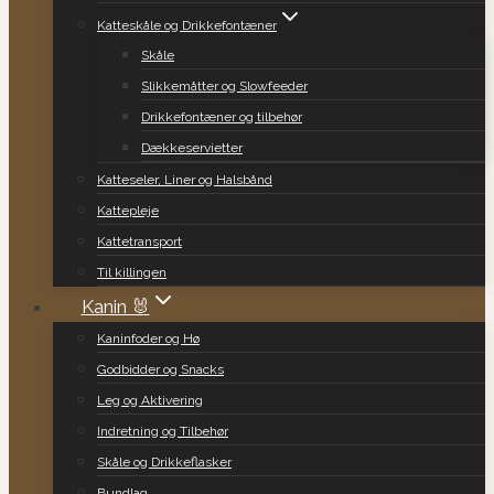
Katteskåle og Drikkefontæner
Skåle
Slikkemåtter og Slowfeeder
Drikkefontæner og tilbehør
Dækkeservietter
Katteseler, Liner og Halsbånd
Kattepleje
Kattetransport
Til killingen
Kanin 🐰
Kaninfoder og Hø
Godbidder og Snacks
Leg og Aktivering
Indretning og Tilbehør
Skåle og Drikkeflasker
Bundlag