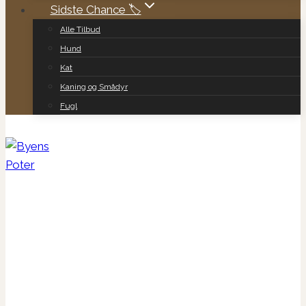
Sidste Chance 🏷️
Alle Tilbud
Hund
Kat
Kaning og Smådyr
Fugl