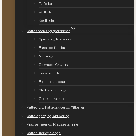
Tørfoder
Vådfoder
Kosttilskud
Kattesnacks og godbidder
Sprøde og knasende
Bløde og fugtige
Naturlige
Cremede Churus
Frysetørrede
Broth og supper
Sticks og stænger
Gode til træning
Kattegrus, Kattebakker og Tilbehør
Kattelegetøj og Aktivering
Kradsetræer og Kradsestammer
Kattehuler og Senge