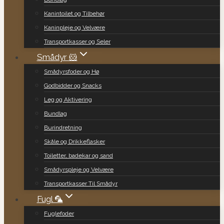
Kanintoilet og Tilbehør
Kaninpleje og Velvære
Transportkasser og Seler
Smådyr 🐹
Smådyrsfoder og Hø
Godbidder og Snacks
Leg og Aktivering
Bundlag
Burindretning
Skåle og Drikkeflasker
Toiletter, badekar og sand
Smådyrspleje og Velvære
Transportkasser Til Smådyr
Fugl 🦜
Fuglefoder