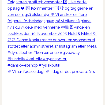
🎉 Vi har fødselsdag! 🎉 I dag er det præcis 4 år s