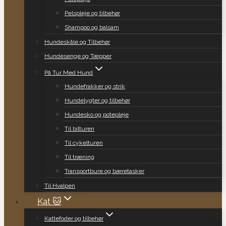
Pelspleje og tilbehør
Shampoo og balsam
Hundeskåle og Tilbehør
Hundesenge og Tæpper
På Tur Med Hund
Hundefrakker og strik
Hundelygter og tilbehør
Hundesko og potepleje
Til bilturen
Til cykelturen
Til træning
Transportbure og bæretasker
Til Hvalpen
Kat 🐱
Kattefoder og tilbehør