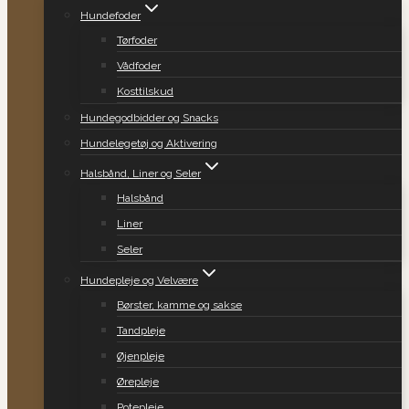
Hundefoder
Tørfoder
Vådfoder
Kosttilskud
Hundegodbidder og Snacks
Hundelegetøj og Aktivering
Halsbånd, Liner og Seler
Halsbånd
Liner
Seler
Hundepleje og Velvære
Børster, kamme og sakse
Tandpleje
Øjenpleje
Ørepleje
Potepleje