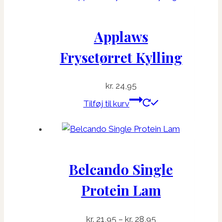
Applaws
Frysetørret Kylling
kr.
24,95
Tilføj til kurv
Belcando Single
Protein Lam
Prisinterval:
kr.
21,95
–
kr.
28,95