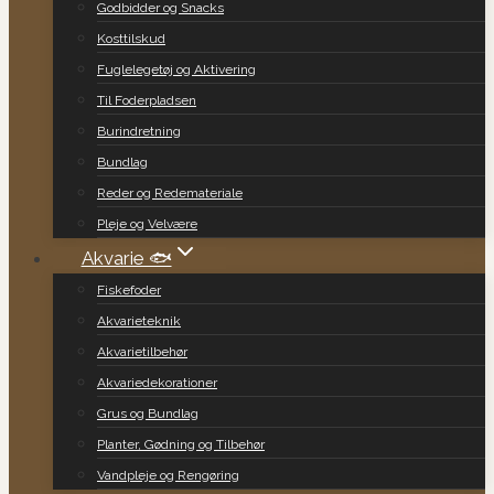
Godbidder og Snacks
Kosttilskud
Fuglelegetøj og Aktivering
Til Foderpladsen
Burindretning
Bundlag
Reder og Redemateriale
Pleje og Velvære
Akvarie 🐟
Fiskefoder
Akvarieteknik
Akvarietilbehør
Akvariedekorationer
Grus og Bundlag
Planter, Gødning og Tilbehør
Vandpleje og Rengøring