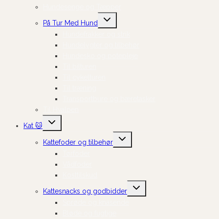
Hundesenge og Tæpper
Skift
På Tur Med Hund
undermenu
Hundefrakker og strik
Hundelygter og tilbehør
Hundesko og potepleje
Til bilturen
Til cykelturen
Til træning
Transportbure og bæretasker
Til Hvalpen
Skift
Kat 🐱
undermenu
Skift
Kattefoder og tilbehør
undermenu
Tørfoder
Vådfoder
Kosttilskud
Skift
Kattesnacks og godbidder
undermenu
Sprøde og knasende
Bløde og fugtige