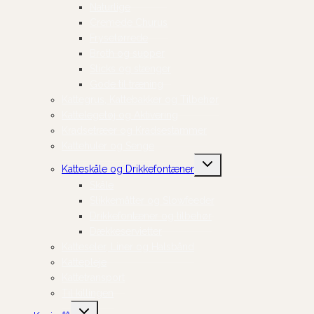
Naturlige
Cremede Churus
Frysetørrede
Broth og supper
Sticks og stænger
Gode til træning
Kattegrus, Kattebakker og Tilbehør
Kattelegetøj og Aktivering
Kradsetræer og Kradsestammer
Kattehuler og Senge
Skift
Katteskåle og Drikkefontæner
undermenu
Skåle
Slikkemåtter og Slowfeeder
Drikkefontæner og tilbehør
Dækkeservietter
Katteseler, Liner og Halsbånd
Kattepleje
Kattetransport
Til killingen
Skift