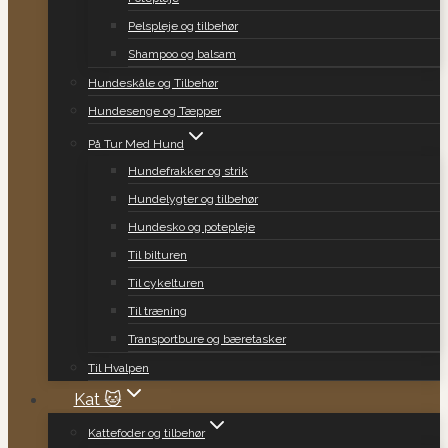
Pelspleje og tilbehør
Shampoo og balsam
Hundeskåle og Tilbehør
Hundesenge og Tæpper
På Tur Med Hund
Hundefrakker og strik
Hundelygter og tilbehør
Hundesko og potepleje
Til bilturen
Til cykelturen
Til træning
Transportbure og bæretasker
Til Hvalpen
Kat 🐱
Kattefoder og tilbehør