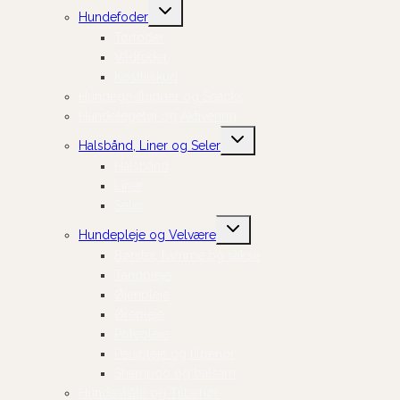
Skift
Hundefoder
undermenu
Tørfoder
Vådfoder
Kosttilskud
Hundegodbidder og Snacks
Hundelegetøj og Aktivering
Skift
Halsbånd, Liner og Seler
undermenu
Halsbånd
Liner
Seler
Skift
Hundepleje og Velvære
undermenu
Børster, kamme og sakse
Tandpleje
Øjenpleje
Ørepleje
Potepleje
Pelspleje og tilbehør
Shampoo og balsam
Hundeskåle og Tilbehør