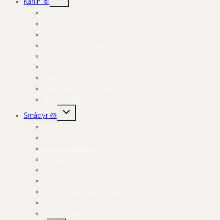
Kanin 🐰
undermenu
Kaninfoder og Hø
Godbidder og Snacks
Leg og Aktivering
Indretning og Tilbehør
Skåle og Drikkeflasker
Bundlag
Kanintoilet og Tilbehør
Kaninpleje og Velvære
Transportkasser og Seler
Skift
Smådyr 🐹
undermenu
Smådyrsfoder og Hø
Godbidder og Snacks
Leg og Aktivering
Bundlag
Burindretning
Skåle og Drikkeflasker
Toiletter, badekar og sand
Smådyrspleje og Velvære
Transportkasser Til Smådyr