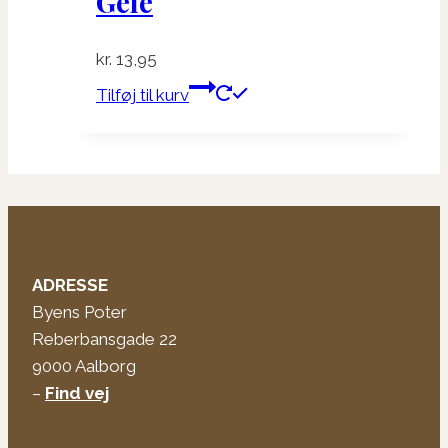
Gelé
kr.
13,95
Tilføj til kurv
ADRESSE
Byens Poter
Reberbansgade 22
9000 Aalborg
–
Find vej