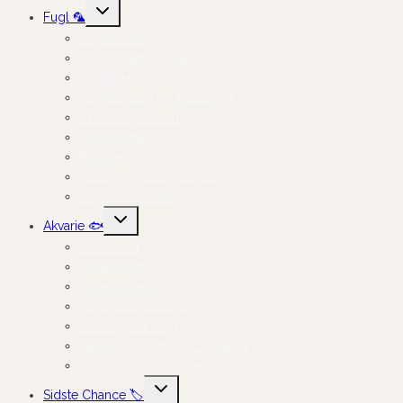
Skift
Fugl 🦜
undermenu
Fuglefoder
Godbidder og Snacks
Kosttilskud
Fuglelegetøj og Aktivering
Til Foderpladsen
Burindretning
Bundlag
Reder og Redemateriale
Pleje og Velvære
Skift
Akvarie 🐟
undermenu
Fiskefoder
Akvarieteknik
Akvarietilbehør
Akvariedekorationer
Grus og Bundlag
Planter, Gødning og Tilbehør
Vandpleje og Rengøring
Skift
Sidste Chance 🏷️
undermenu