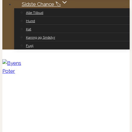
Sidste Chance 🏷️
Alle Tilbud
Hund
Kat
Kaning og Smådyr
Fugl