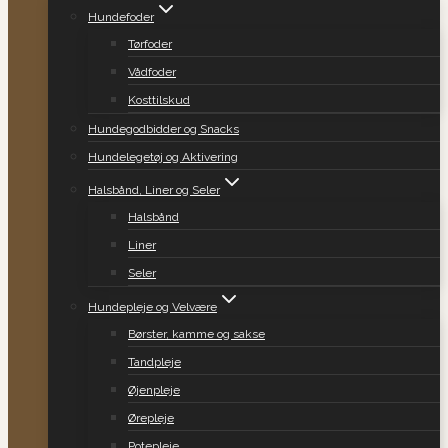
Hundefoder
Tørfoder
Vådfoder
Kosttilskud
Hundegodbidder og Snacks
Hundelegetøj og Aktivering
Halsbånd, Liner og Seler
Halsbånd
Liner
Seler
Hundepleje og Velvære
Børster, kamme og sakse
Tandpleje
Øjenpleje
Ørepleje
Potepleje