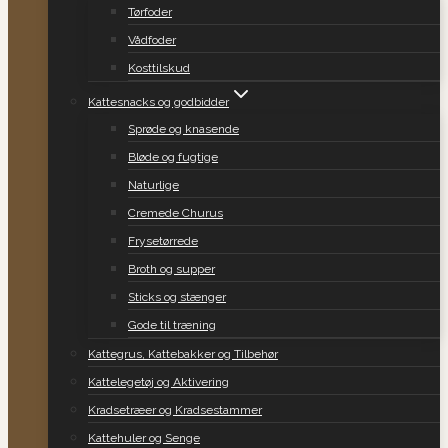
Tørfoder
Vådfoder
Kosttilskud
Kattesnacks og godbidder
Sprøde og knasende
Bløde og fugtige
Naturlige
Cremede Churus
Frysetørrede
Broth og supper
Sticks og stænger
Gode til træning
Kattegrus, Kattebakker og Tilbehør
Kattelegetøj og Aktivering
Kradsetræer og Kradsestammer
Kattehuler og Senge