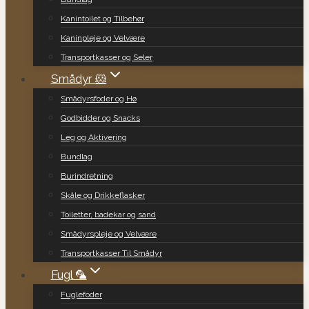
Kanintoilet og Tilbehør
Kaninpleje og Velvære
Transportkasser og Seler
Smådyr 🐹
Smådyrsfoder og Hø
Godbidder og Snacks
Leg og Aktivering
Bundlag
Burindretning
Skåle og Drikkeflasker
Toiletter, badekar og sand
Smådyrspleje og Velvære
Transportkasser Til Smådyr
Fugl 🦜
Fuglefoder