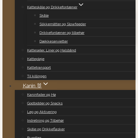
Katteskåle og Drikkefontæner
Skåle
Slikkemåtter og Slowfeeder
Drikkefontæner og tilbehør
Dækkeservietter
Katteseler, Liner og Halsbånd
Kattepleje
Kattetransport
Til killingen
Kanin 🐰
Kaninfoder og Hø
Godbidder og Snacks
Leg og Aktivering
Indretning og Tilbehør
Skåle og Drikkeflasker
Bundlag