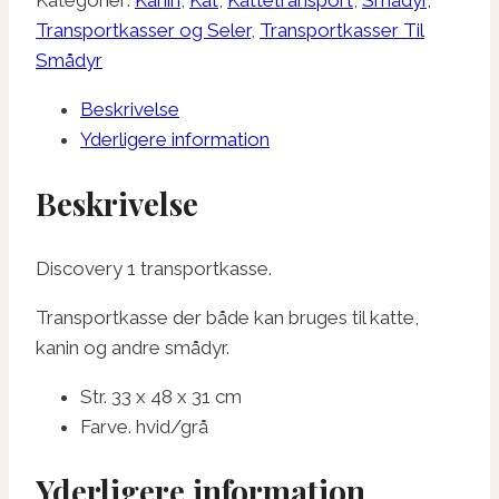
Kategorier:
Kanin
,
Kat
,
Kattetransport
,
Smådyr
,
Transportkasse
Transportkasser og Seler
,
Transportkasser Til
antal
Smådyr
Beskrivelse
Yderligere information
Beskrivelse
Discovery 1 transportkasse.
Transportkasse der både kan bruges til katte,
kanin og andre smådyr.
Str. 33 x 48 x 31 cm
Farve. hvid/grå
Yderligere information