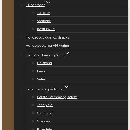
Hundefoder
Tørfoder
Vådfoder
Kosttilskud
Hundegodbidder og Snacks
Hundelegetøj og Aktivering
Halsbånd, Liner og Seler
Halsbånd
Liner
Seler
Hundepleje og Velvære
Børster, kamme og sakse
Tandpleje
Øjenpleje
Ørepleje
Potepleje