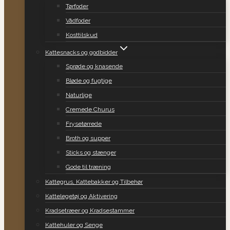
Tørfoder
Vådfoder
Kosttilskud
Kattesnacks og godbidder
Sprøde og knasende
Bløde og fugtige
Naturlige
Cremede Churus
Frysetørrede
Broth og supper
Sticks og stænger
Gode til træning
Kattegrus, Kattebakker og Tilbehør
Kattelegetøj og Aktivering
Kradsetræer og Kradsestammer
Kattehuler og Senge