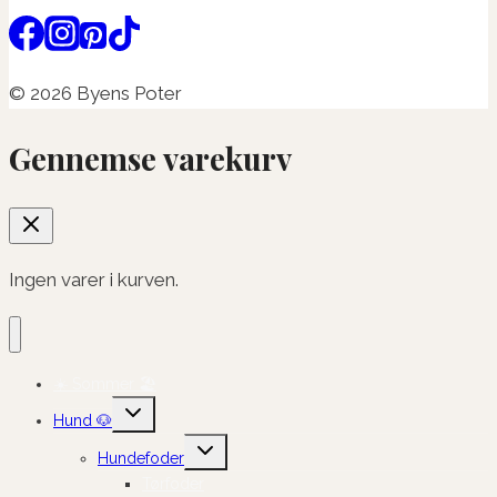
© 2026 Byens Poter
Gennemse varekurv
Ingen varer i kurven.
☀️ Sommer 🏖️
Skift
Hund 🐶
undermenu
Skift
Hundefoder
undermenu
Tørfoder