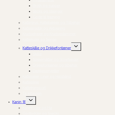
Frysetørrede
Broth og supper
Sticks og stænger
Gode til træning
Kattegrus, Kattebakker og Tilbehør
Kattelegetøj og Aktivering
Kradsetræer og Kradsestammer
Kattehuler og Senge
Skift
Katteskåle og Drikkefontæner
undermenu
Skåle
Slikkemåtter og Slowfeeder
Drikkefontæner og tilbehør
Dækkeservietter
Katteseler, Liner og Halsbånd
Kattepleje
Kattetransport
Til killingen
Skift
Kanin 🐰
undermenu
Kaninfoder og Hø
Godbidder og Snacks