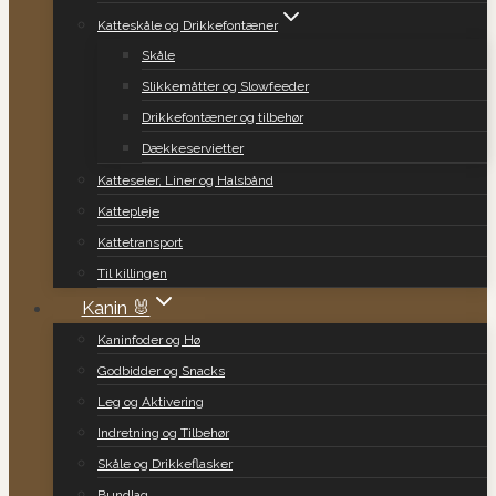
Katteskåle og Drikkefontæner
Skåle
Slikkemåtter og Slowfeeder
Drikkefontæner og tilbehør
Dækkeservietter
Katteseler, Liner og Halsbånd
Kattepleje
Kattetransport
Til killingen
Kanin 🐰
Kaninfoder og Hø
Godbidder og Snacks
Leg og Aktivering
Indretning og Tilbehør
Skåle og Drikkeflasker
Bundlag