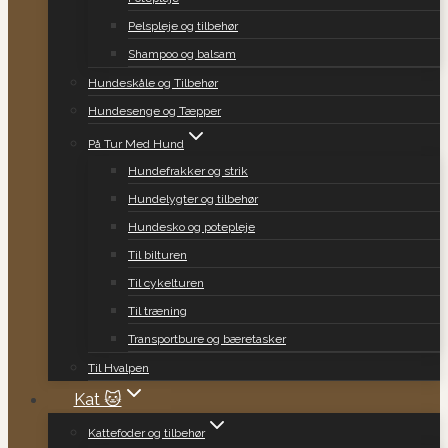
Pelspleje og tilbehør
Shampoo og balsam
Hundeskåle og Tilbehør
Hundesenge og Tæpper
På Tur Med Hund
Hundefrakker og strik
Hundelygter og tilbehør
Hundesko og potepleje
Til bilturen
Til cykelturen
Til træning
Transportbure og bæretasker
Til Hvalpen
Kat 🐱
Kattefoder og tilbehør