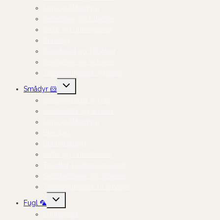
Leg og Aktivering
Indretning og Tilbehør
Skåle og Drikkeflasker
Bundlag
Kanintoilet og Tilbehør
Kaninpleje og Velvære
Transportkasser og Seler
Skift
Smådyr 🐹
undermenu
Smådyrsfoder og Hø
Godbidder og Snacks
Leg og Aktivering
Bundlag
Burindretning
Skåle og Drikkeflasker
Toiletter, badekar og sand
Smådyrspleje og Velvære
Transportkasser Til Smådyr
Skift
Fugl 🦜
undermenu
Fuglefoder