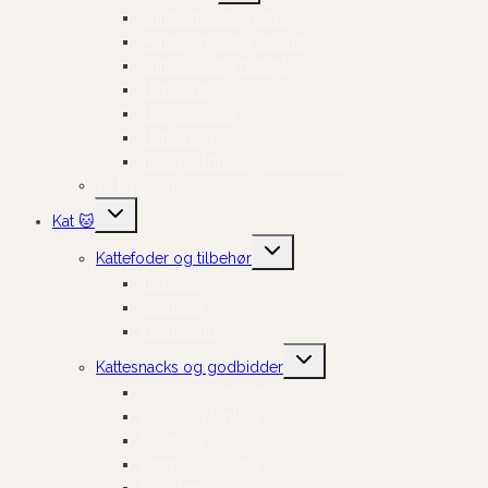
Hundefrakker og strik
Hundelygter og tilbehør
Hundesko og potepleje
Til bilturen
Til cykelturen
Til træning
Transportbure og bæretasker
Til Hvalpen
Skift
Kat 🐱
undermenu
Skift
Kattefoder og tilbehør
undermenu
Tørfoder
Vådfoder
Kosttilskud
Skift
Kattesnacks og godbidder
undermenu
Sprøde og knasende
Bløde og fugtige
Naturlige
Cremede Churus