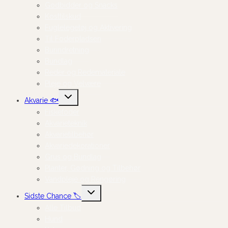
Godbidder og Snacks
Kosttilskud
Fuglelegetøj og Aktivering
Til Foderpladsen
Burindretning
Bundlag
Reder og Redemateriale
Pleje og Velvære
Skift
Akvarie 🐟
undermenu
Fiskefoder
Akvarieteknik
Akvarietilbehør
Akvariedekorationer
Grus og Bundlag
Planter, Gødning og Tilbehør
Vandpleje og Rengøring
Skift
Sidste Chance 🏷️
undermenu
Alle Tilbud
Hund