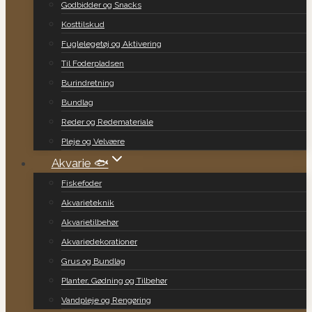
Godbidder og Snacks
Kosttilskud
Fuglelegetøj og Aktivering
Til Foderpladsen
Burindretning
Bundlag
Reder og Redemateriale
Pleje og Velvære
Akvarie 🐟
Fiskefoder
Akvarieteknik
Akvarietilbehør
Akvariedekorationer
Grus og Bundlag
Planter, Gødning og Tilbehør
Vandpleje og Rengøring