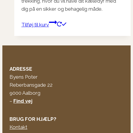
trekking, hvor du vil have dit kæledyr med
dig på en sikker og behagelig måde.
Tilføj til kurv
ADRESSE
Byens Poter
Reberbansgade 22
9000 Aalborg
–
Find vej
BRUG FOR HJÆLP?
Kontakt