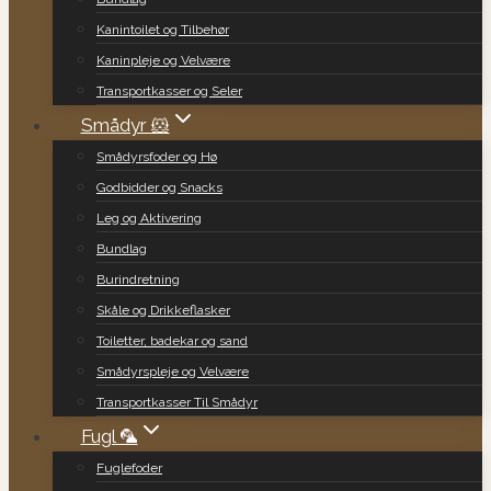
Kanintoilet og Tilbehør
Kaninpleje og Velvære
Transportkasser og Seler
Smådyr 🐹
Smådyrsfoder og Hø
Godbidder og Snacks
Leg og Aktivering
Bundlag
Burindretning
Skåle og Drikkeflasker
Toiletter, badekar og sand
Smådyrspleje og Velvære
Transportkasser Til Smådyr
Fugl 🦜
Fuglefoder