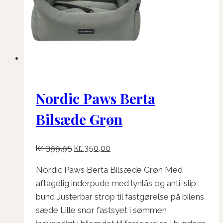
Nordic Paws Berta
Bilsæde Grøn
Den
Den
kr.
399,95
kr.
350,00
oprindelige
aktuelle
Nordic Paws Berta Bilsæde Grøn Med
pris
pris
aftagelig inderpude med lynlås og anti-slip
var:
er:
bund Justerbar strop til fastgørelse på bilens
kr. 399,95.
kr. 350,00.
sæde Lille snor fastsyet i sømmen