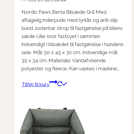
oprindelige
aktuelle
Nordic Paws Berta Bilsæde Grå Med
pris
pris
aftagelig inderpude med lynlås og anti-slip
var:
er:
bund Justerbar strop til fastgørelse på bilens
kr. 399,95.
kr. 350,00.
sæde Lille snor fastsyet i sømmen
indvendigt i bilsædet til fastgørelse i hundens
sele. Mål: 50 x 45 x 30 cm. Indvendige mål:
35 x 34 cm. Materiale: Vandafvisende
polyester og fleece. Kan vaskes i maskine…
Tilføj til kurv