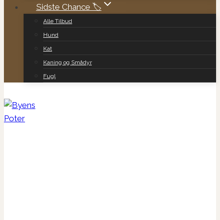
Sidste Chance 🏷️
Alle Tilbud
Hund
Kat
Kaning og Smådyr
Fugl