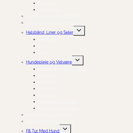
Vådfoder
Kosttilskud
Hundegodbidder og Snacks
Hundelegetøj og Aktivering
Skift
Halsbånd, Liner og Seler
undermenu
Halsbånd
Liner
Seler
Skift
Hundepleje og Velvære
undermenu
Børster, kamme og sakse
Tandpleje
Øjenpleje
Ørepleje
Potepleje
Pelspleje og tilbehør
Shampoo og balsam
Hundeskåle og Tilbehør
Hundesenge og Tæpper
Skift
På Tur Med Hund
undermenu