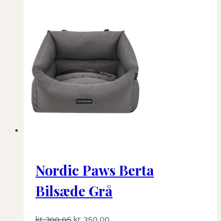
Nordic Paws Berta
Bilsæde Grå
Den
Den
kr.
399,95
kr.
350,00