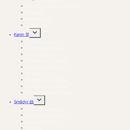
Katteseler, Liner og Halsbånd
Kattepleje
Kattetransport
Til killingen
Skift
Kanin 🐰
undermenu
Kaninfoder og Hø
Godbidder og Snacks
Leg og Aktivering
Indretning og Tilbehør
Skåle og Drikkeflasker
Bundlag
Kanintoilet og Tilbehør
Kaninpleje og Velvære
Transportkasser og Seler
Skift
Smådyr 🐹
undermenu
Smådyrsfoder og Hø
Godbidder og Snacks
Leg og Aktivering
Bundlag