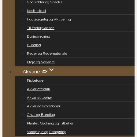
Godbidder og Snacks
Kosttilskud
Fuglelegetøj og Aktivering
Til Foderpladsen
Burindretning
Bundlag
Reder og Redemateriale
Pleje og Velvære
Akvarie 🐟
Fiskefoder
Akvarieteknik
Akvarietilbehør
Akvariedekorationer
Grus og Bundlag
Planter, Gødning og Tilbehør
Vandpleje og Rengøring