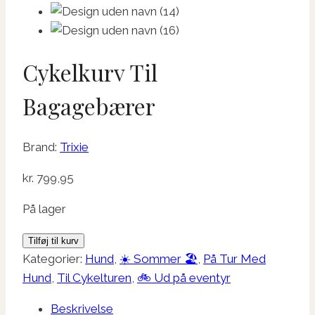
Cykelkurv Til
Bagagebærer
Brand:
Trixie
kr.
799,95
På lager
Cykelkurv
Tilføj til kurv
Til
Kategorier:
Hund
,
☀️ Sommer 🏖️
,
På Tur Med
Bagagebærer
Hund
,
Til Cykelturen
,
🚲 Ud på eventyr
antal
Beskrivelse