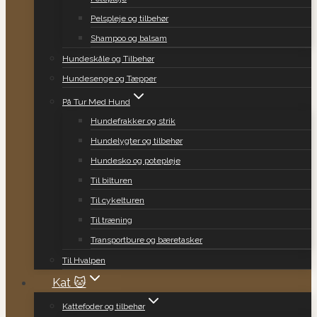
Pelspleje og tilbehør
Shampoo og balsam
Hundeskåle og Tilbehør
Hundesenge og Tæpper
På Tur Med Hund
Hundefrakker og strik
Hundelygter og tilbehør
Hundesko og potepleje
Til bilturen
Til cykelturen
Til træning
Transportbure og bæretasker
Til Hvalpen
Kat 🐱
Kattefoder og tilbehør