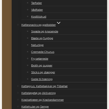
Tørfoder
Vådfoder
Kosttilskud
Kattesnacks og godbidder
Sprøde og knasende
Bløde og fugtige
Naturlige
Cremede Churus
Frysetørrede
Broth og supper
Sticks og stænger
Gode til træning
Kattegrus, Kattebakker og Tilbehør
Kattelegetøj og Aktivering
Kradsetræer og Kradsestammer
Kattehuler og Senge