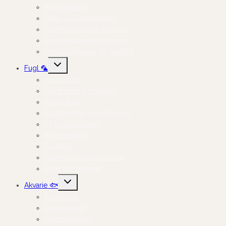
Burindretning
Skåle og Drikkeflasker
Toiletter, badekar og sand
Smådyrspleje og Velvære
Transportkasser Til Smådyr
Skift
Fugl 🦜
undermenu
Fuglefoder
Godbidder og Snacks
Kosttilskud
Fuglelegetøj og Aktivering
Til Foderpladsen
Burindretning
Bundlag
Reder og Redemateriale
Pleje og Velvære
Skift
Akvarie 🐟
undermenu
Fiskefoder
Akvarieteknik
Akvarietilbehør