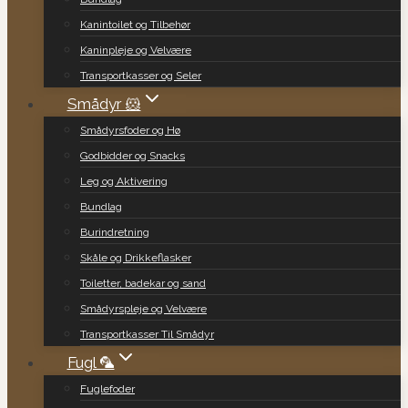
Kanintoilet og Tilbehør
Kaninpleje og Velvære
Transportkasser og Seler
Smådyr 🐹
Smådyrsfoder og Hø
Godbidder og Snacks
Leg og Aktivering
Bundlag
Burindretning
Skåle og Drikkeflasker
Toiletter, badekar og sand
Smådyrspleje og Velvære
Transportkasser Til Smådyr
Fugl 🦜
Fuglefoder