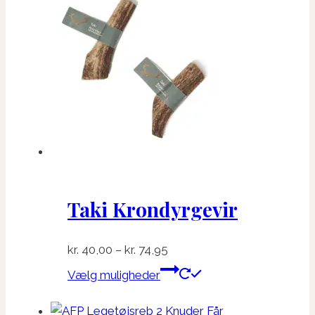
Taki Krondyrgevir
Prisinterval:
kr.
40,00
–
kr.
74,95
kr. 40,00
Dette
Vælg muligheder
til
vare
kr. 74,95
har