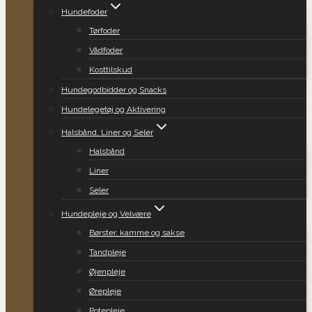
Hundefoder
Tørfoder
Vådfoder
Kosttilskud
Hundegodbidder og Snacks
Hundelegetøj og Aktivering
Halsbånd, Liner og Seler
Halsbånd
Liner
Seler
Hundepleje og Velvære
Børster, kamme og sakse
Tandpleje
Øjenpleje
Ørepleje
Potepleje