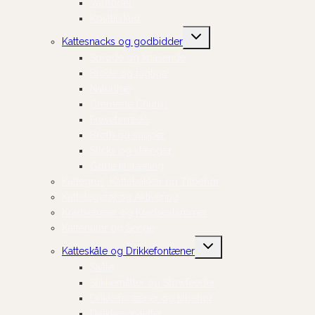
Vådfoder
Kosttilskud
Skift
Kattesnacks og godbidder
undermenu
Sprøde og knasende
Bløde og fugtige
Naturlige
Cremede Churus
Frysetørrede
Broth og supper
Sticks og stænger
Gode til træning
Kattegrus, Kattebakker og Tilbehør
Kattelegetøj og Aktivering
Kradsetræer og Kradsestammer
Kattehuler og Senge
Skift
Katteskåle og Drikkefontæner
undermenu
Skåle
Slikkemåtter og Slowfeeder
Drikkefontæner og tilbehør
Dækkeservietter