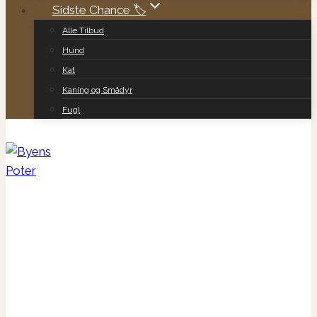
Sidste Chance 🏷️
Alle Tilbud
Hund
Kat
Kaning og Smådyr
Fugl