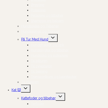
Ørepleje
Potepleje
Pelspleje og tilbehør
Shampoo og balsam
Hundeskåle og Tilbehør
Hundesenge og Tæpper
Skift
På Tur Med Hund
undermenu
Hundefrakker og strik
Hundelygter og tilbehør
Hundesko og potepleje
Til bilturen
Til cykelturen
Til træning
Transportbure og bæretasker
Til Hvalpen
Skift
Kat 🐱
undermenu
Skift
Kattefoder og tilbehør
undermenu
Tørfoder