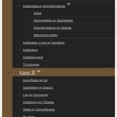
Katteskåle og Drikkefontæner
Skåle
Slikkemåtter og Slowfeeder
Drikkefontæner og tilbehør
Dækkeservietter
Katteseler, Liner og Halsbånd
Kattepleje
Kattetransport
Til killingen
Kanin 🐰
Kaninfoder og Hø
Godbidder og Snacks
Leg og Aktivering
Indretning og Tilbehør
Skåle og Drikkeflasker
Bundlag