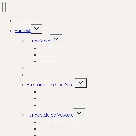
☀️ Sommer 🏖️
Skift
Hund 🐶
undermenu
Skift
Hundefoder
undermenu
Tørfoder
Vådfoder
Kosttilskud
Hundegodbidder og Snacks
Hundelegetøj og Aktivering
Skift
Halsbånd, Liner og Seler
undermenu
Halsbånd
Liner
Seler
Skift
Hundepleje og Velvære
undermenu
Børster, kamme og sakse
Tandpleje
Øjenpleje