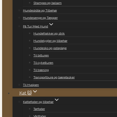
Shampoo og balsam
Hundeskåle og Tilbehør
Hundesenge og Tæpper
På Tur Med Hund
Hundefrakker og strik
Hundelygter og tilbehør
Hundesko og potepleje
Til bilturen
Til cykelturen
Til træning
Transportbure og bæretasker
Til Hvalpen
Kat 🐱
Kattefoder og tilbehør
Tørfoder
Vådfoder