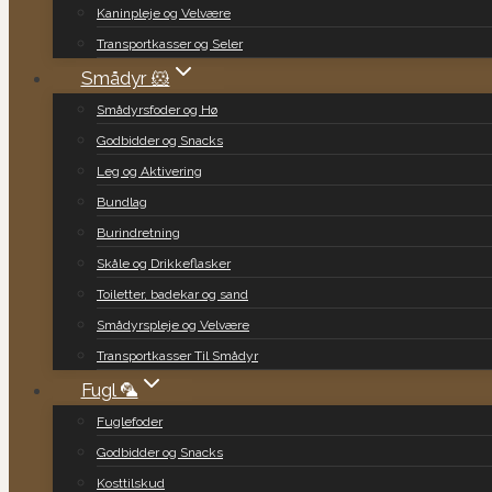
Kaninpleje og Velvære
Transportkasser og Seler
Smådyr 🐹
Smådyrsfoder og Hø
Godbidder og Snacks
Leg og Aktivering
Bundlag
Burindretning
Skåle og Drikkeflasker
Toiletter, badekar og sand
Smådyrspleje og Velvære
Transportkasser Til Smådyr
Fugl 🦜
Fuglefoder
Godbidder og Snacks
Kosttilskud