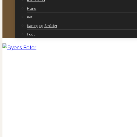
Alle Tilbud
Hund
Kat
Kaning og Smådyr
Fugl