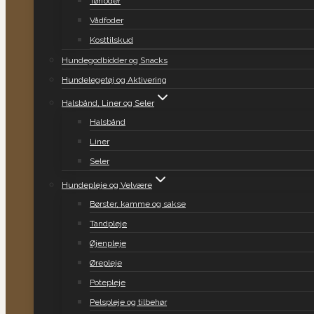
Tørfoder
Vådfoder
Kosttilskud
Hundegodbidder og Snacks
Hundelegetøj og Aktivering
Halsbånd, Liner og Seler
Halsbånd
Liner
Seler
Hundepleje og Velvære
Børster, kamme og sakse
Tandpleje
Øjenpleje
Ørepleje
Potepleje
Pelspleje og tilbehør