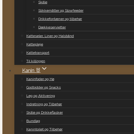
Skåle
Slikkemåtter og Slowfeeder
Drikkefontæner og tilbehør
Dækkeservietter
Katteseler, Liner og Halsbånd
Kattepleje
Kattetransport
Til killingen
Kanin 🐰
Kaninfoder og Hø
Godbidder og Snacks
Leg og Aktivering
Indretning og Tilbehør
Skåle og Drikkeflasker
Bundlag
Kanintoilet og Tilbehør