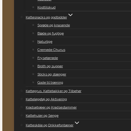
Kosttilskud
Kattesnacks og godbidder
Sprøde og knasende
Bløde og fugtige
Naturlige
Cremede Churus
Frysetørrede
Broth og supper
Sticks og stænger
Gode til træning
Kattegrus, Kattebakker og Tilbehør
Kattelegetøj og Aktivering
Kradsetræer og Kradsestammer
Kattehuler og Senge
Katteskåle og Drikkefontæner