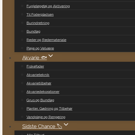
Fuglelegetøj og Aktivering
Til Foderpladsen
Burindretning
Bundlag
Reder og Redemateriale
Pleje og Velvære
Akvarie 🐟
Fiskefoder
Akvarieteknik
Akvarietilbehør
Akvariedekorationer
Grus og Bundlag
Planter, Gødning og Tilbehør
Vandpleje og Rengøring
Sidste Chance 🏷️