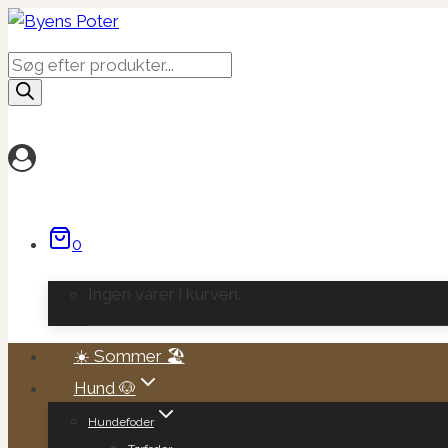
Fortsæt
til
Products
indhold
search
0
Ingen varer i kurven.
☀️ Sommer 🏖️
Hund 🐶
Hundefoder