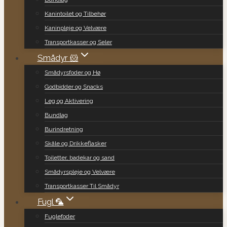
Kanintoilet og Tilbehør
Kaninpleje og Velvære
Transportkasser og Seler
Smådyr 🐹
Smådyrsfoder og Hø
Godbidder og Snacks
Leg og Aktivering
Bundlag
Burindretning
Skåle og Drikkeflasker
Toiletter, badekar og sand
Smådyrspleje og Velvære
Transportkasser Til Smådyr
Fugl 🦜
Fuglefoder