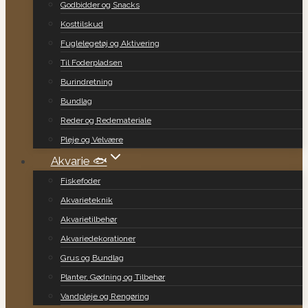
Godbidder og Snacks
Kosttilskud
Fuglelegetøj og Aktivering
Til Foderpladsen
Burindretning
Bundlag
Reder og Redemateriale
Pleje og Velvære
Akvarie 🐟
Fiskefoder
Akvarieteknik
Akvarietilbehør
Akvariedekorationer
Grus og Bundlag
Planter, Gødning og Tilbehør
Vandpleje og Rengøring