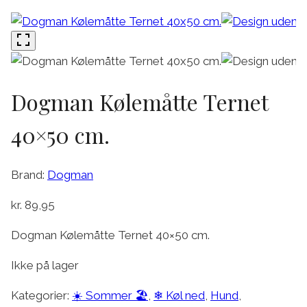
Dogman Kølemåtte Ternet
40×50 cm.
Brand:
Dogman
kr.
89,95
Dogman Kølemåtte Ternet 40×50 cm.
Ikke på lager
Kategorier:
☀️ Sommer 🏖️
,
❄ Køl ned
,
Hund
,