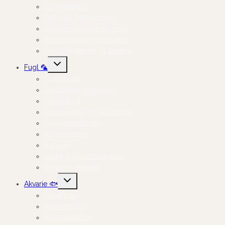
Burindretning
Skåle og Drikkeflasker
Toiletter, badekar og sand
Smådyrspleje og Velvære
Transportkasser Til Smådyr
Skift
Fugl 🦜
undermenu
Fuglefoder
Godbidder og Snacks
Kosttilskud
Fuglelegetøj og Aktivering
Til Foderpladsen
Burindretning
Bundlag
Reder og Redemateriale
Pleje og Velvære
Skift
Akvarie 🐟
undermenu
Fiskefoder
Akvarieteknik
Akvarietilbehør