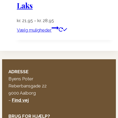
Laks
Prisinterval:
kr.
21,95
–
kr.
28,95
kr. 21,95
Dette
Vælg muligheder
til
vare
kr. 28,95
har
flere
varianter.
Mulighederne
kan
ADRESSE
vælges
Byens Poter
på
Reberbansgade 22
varesiden
9000 Aalborg
–
Find vej
BRUG FOR HJÆLP?