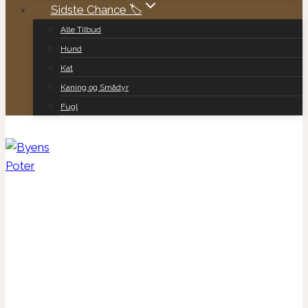
Sidste Chance 🏷️
Alle Tilbud
Hund
Kat
Kaning og Smådyr
Fugl