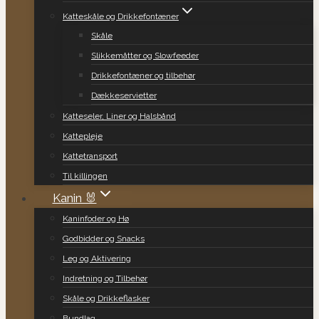
Katteskåle og Drikkefontæner
Skåle
Slikkemåtter og Slowfeeder
Drikkefontæner og tilbehør
Dækkeservietter
Katteseler, Liner og Halsbånd
Kattepleje
Kattetransport
Til killingen
Kanin 🐰
Kaninfoder og Hø
Godbidder og Snacks
Leg og Aktivering
Indretning og Tilbehør
Skåle og Drikkeflasker
Bundlag