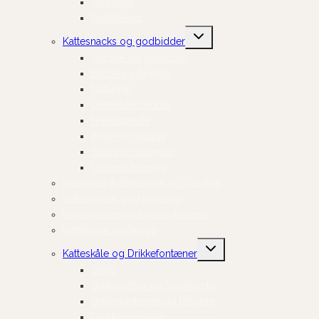
Vådfoder
Kosttilskud
Skift
Kattesnacks og godbidder
undermenu
Sprøde og knasende
Bløde og fugtige
Naturlige
Cremede Churus
Frysetørrede
Broth og supper
Sticks og stænger
Gode til træning
Kattegrus, Kattebakker og Tilbehør
Kattelegetøj og Aktivering
Kradsetræer og Kradsestammer
Kattehuler og Senge
Skift
Katteskåle og Drikkefontæner
undermenu
Skåle
Slikkemåtter og Slowfeeder
Drikkefontæner og tilbehør
Dækkeservietter