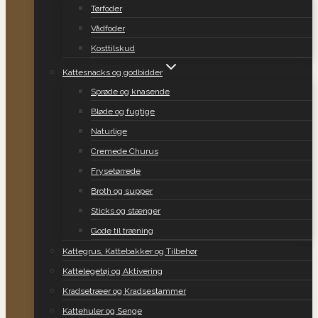
Tørfoder
Vådfoder
Kosttilskud
Kattesnacks og godbidder
Sprøde og knasende
Bløde og fugtige
Naturlige
Cremede Churus
Frysetørrede
Broth og supper
Sticks og stænger
Gode til træning
Kattegrus, Kattebakker og Tilbehør
Kattelegetøj og Aktivering
Kradsetræer og Kradsestammer
Kattehuler og Senge