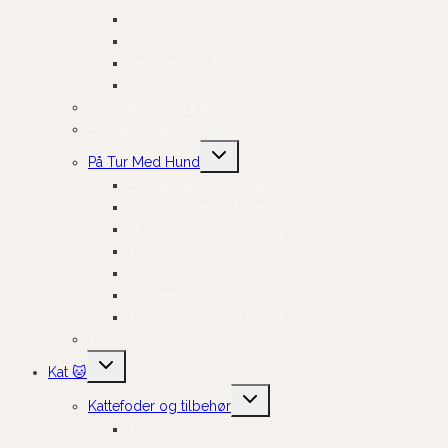
Ørepleje
Potepleje
Pelspleje og tilbehør
Shampoo og balsam
Hundeskåle og Tilbehør
Hundesenge og Tæpper
Skift
På Tur Med Hund
undermenu
Hundefrakker og strik
Hundelygter og tilbehør
Hundesko og potepleje
Til bilturen
Til cykelturen
Til træning
Transportbure og bæretasker
Til Hvalpen
Skift
Kat 🐱
undermenu
Skift
Kattefoder og tilbehør
undermenu
Tørfoder