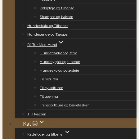
Pelspleje og tilbehør
Shampoo og balsam
Hundeskåle og Tilbehør
Hundesenge og Tæpper
På Tur Med Hund
Hundefrakker og strik
Hundelygter og tilbehør
Hundesko og potepleje
Til bilturen
Til cykelturen
Til træning
Transportbure og bæretasker
Til Hvalpen
Kat 🐱
Kattefoder og tilbehør