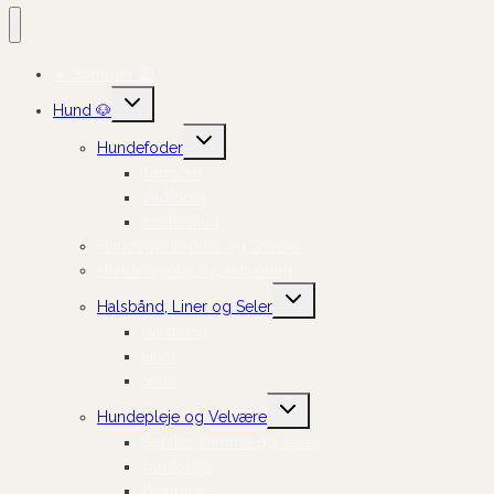
☀️ Sommer 🏖️
Skift
Hund 🐶
undermenu
Skift
Hundefoder
undermenu
Tørfoder
Vådfoder
Kosttilskud
Hundegodbidder og Snacks
Hundelegetøj og Aktivering
Skift
Halsbånd, Liner og Seler
undermenu
Halsbånd
Liner
Seler
Skift
Hundepleje og Velvære
undermenu
Børster, kamme og sakse
Tandpleje
Øjenpleje