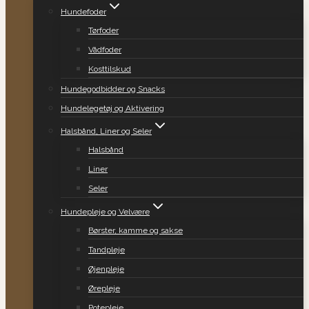
Hundefoder
Tørfoder
Vådfoder
Kosttilskud
Hundegodbidder og Snacks
Hundelegetøj og Aktivering
Halsbånd, Liner og Seler
Halsbånd
Liner
Seler
Hundepleje og Velvære
Børster, kamme og sakse
Tandpleje
Øjenpleje
Ørepleje
Potepleje