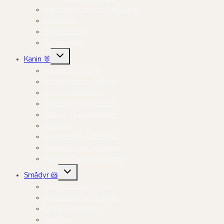
Katteseler, Liner og Halsbånd
Kattepleje
Kattetransport
Til killingen
Skift
Kanin 🐰
undermenu
Kaninfoder og Hø
Godbidder og Snacks
Leg og Aktivering
Indretning og Tilbehør
Skåle og Drikkeflasker
Bundlag
Kanintoilet og Tilbehør
Kaninpleje og Velvære
Transportkasser og Seler
Skift
Smådyr 🐹
undermenu
Smådyrsfoder og Hø
Godbidder og Snacks
Leg og Aktivering
Bundlag