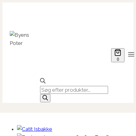
Fortsæt
til
indhold
0
Products
search