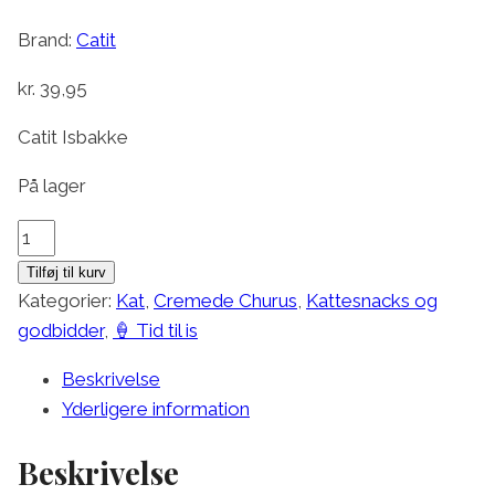
Brand:
Catit
kr.
39,95
Catit Isbakke
På lager
Catit
Isbakke
Tilføj til kurv
antal
Kategorier:
Kat
,
Cremede Churus
,
Kattesnacks og
godbidder
,
🍦 Tid til is
Beskrivelse
Yderligere information
Beskrivelse