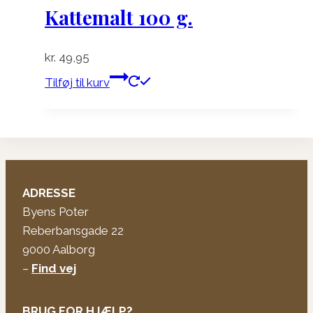
Kattemalt 100 g.
kr.
49,95
Tilføj til kurv
ADRESSE
Byens Poter
Reberbansgade 22
9000 Aalborg
–
Find vej
BRUG FOR HJÆLP?