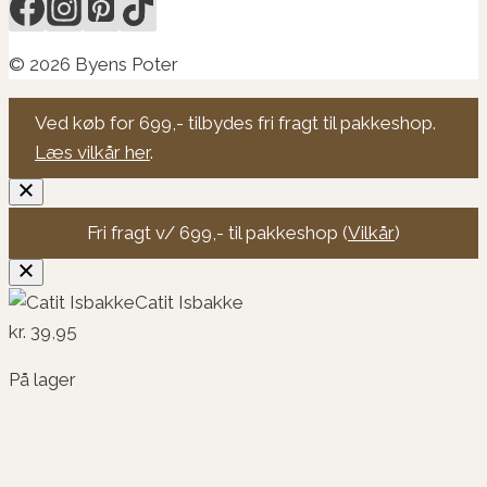
© 2026 Byens Poter
Ved køb for 699,- tilbydes fri fragt til pakkeshop.
Læs vilkår her
.
Fri fragt v/ 699,- til pakkeshop (
Vilkår
)
Catit Isbakke
kr.
39,95
På lager
Catit
Isbakke
Tilføj til kurv
antal