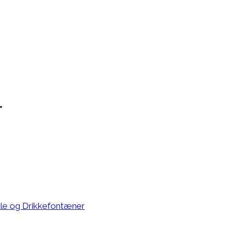
.
åle og Drikkefontæner