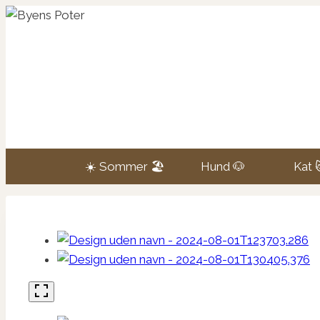
Fortsæt
til
indhold
☀️ Sommer 🏖️
Hund 🐶
Kat 