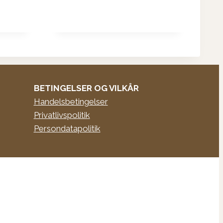
kr. 149,95.
kr. 100,00.
BETINGELSER OG VILKÅR
Handelsbetingelser
Privatlivspolitik
Persondatapolitik