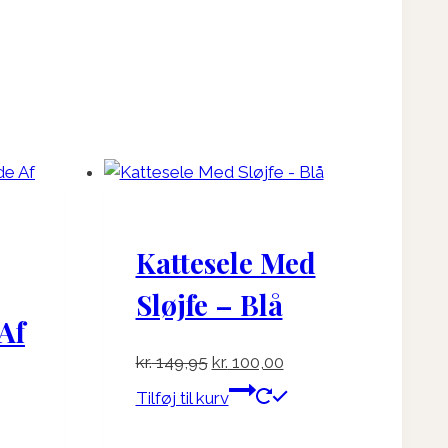
Kattesele Med
Sløjfe – Blå
Af
Den
Den
kr.
149,95
kr.
100,00
oprindelige
aktuelle
Tilføj til kurv
pris
pris
var:
er: