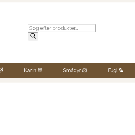
Products
search
🐱
Kanin 🐰
Smådyr 🐹
Fugl 🦜