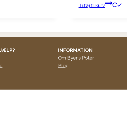
Tilføj til kurv
JÆLP?
INFORMATION
Om Byens Poter
øb
Blog