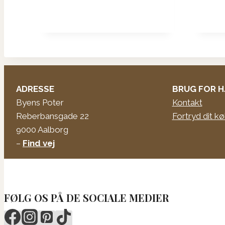
ADRESSE
BRUG FOR H
Byens Poter
Kontakt
Reberbansgade 22
Fortryd dit k
9000 Aalborg
–
Find vej
FØLG OS PÅ DE SOCIALE MEDIER