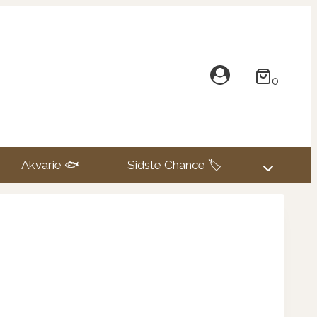
0
Akvarie 🐟
Sidste Chance 🏷️