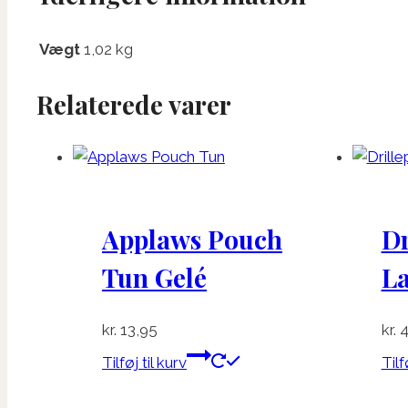
Vægt
1,02 kg
Relaterede varer
Applaws Pouch
Dr
Tun Gelé
L
kr.
13,95
kr.
4
Tilføj til kurv
Tilf