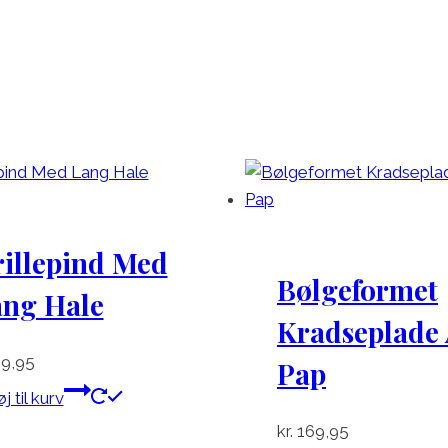
illepind Med
Bølgeformet
ang Hale
Kradseplade 
9,95
Pap
øj til kurv
kr.
169,95