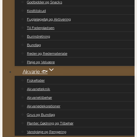
Godbidder og Snacks
Kosttilskud
Fuglelegetøj og Aktivering
Til Foderpladsen
Burindretning
Bundlag
Reder og Redemateriale
Pleje og Velvære
Akvarie 🐟
Fiskefoder
Akvarieteknik
Akvarietilbehør
Akvariedekorationer
Grus og Bundlag
Planter, Gødning og Tilbehør
Vandpleje og Rengøring