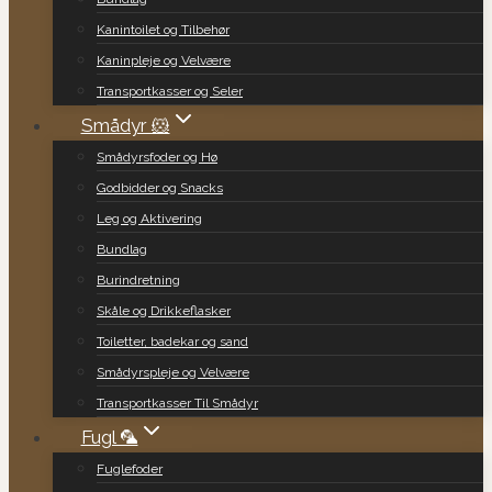
Kanintoilet og Tilbehør
Kaninpleje og Velvære
Transportkasser og Seler
Smådyr 🐹
Smådyrsfoder og Hø
Godbidder og Snacks
Leg og Aktivering
Bundlag
Burindretning
Skåle og Drikkeflasker
Toiletter, badekar og sand
Smådyrspleje og Velvære
Transportkasser Til Smådyr
Fugl 🦜
Fuglefoder