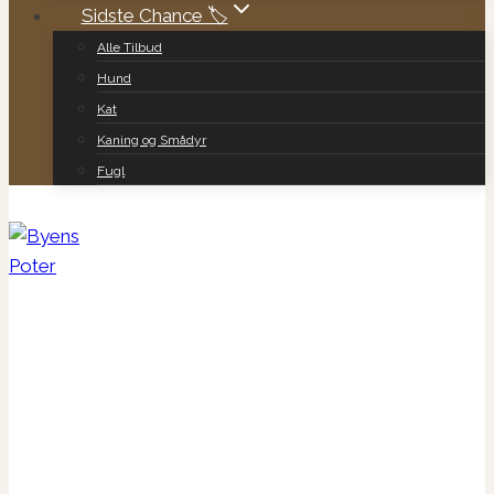
Sidste Chance 🏷️
Alle Tilbud
Hund
Kat
Kaning og Smådyr
Fugl