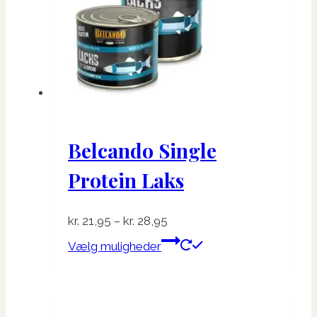
Belcando Single
Protein Laks
Prisinterval:
kr.
21,95
–
kr.
28,95
kr. 21,95
Dette
Vælg muligheder
til
vare
kr. 28,95
har
flere
varianter.