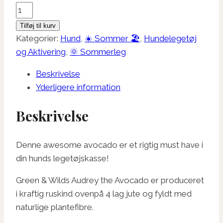
Green
&
Tilføj til kurv
Wilds
Kategorier:
Hund
,
☀️ Sommer 🏖️
,
Hundelegetøj
Audrey
og Aktivering
,
🌞 Sommerleg
the
Beskrivelse
Avocado
Yderligere information
antal
Beskrivelse
Denne awesome avocado er et rigtig must have i
din hunds legetøjskasse!
Green & Wilds Audrey the Avocado er produceret
i kraftig ruskind ovenpå 4 lag jute og fyldt med
naturlige plantefibre.