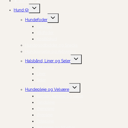
☀️ Sommer 🏖️
Skift
Hund 🐶
undermenu
Skift
Hundefoder
undermenu
Tørfoder
Vådfoder
Kosttilskud
Hundegodbidder og Snacks
Hundelegetøj og Aktivering
Skift
Halsbånd, Liner og Seler
undermenu
Halsbånd
Liner
Seler
Skift
Hundepleje og Velvære
undermenu
Børster, kamme og sakse
Tandpleje
Øjenpleje
Ørepleje
Potepleje
Pelspleje og tilbehør