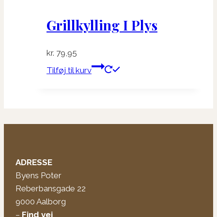
Grillkylling I Plys
kr.
79,95
Tilføj til kurv
ADRESSE
Byens Poter
Reberbansgade 22
9000 Aalborg
–
Find vej