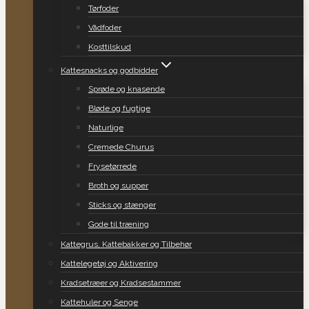
Tørfoder
Vådfoder
Kosttilskud
Kattesnacks og godbidder
Sprøde og knasende
Bløde og fugtige
Naturlige
Cremede Churus
Frysetørrede
Broth og supper
Sticks og stænger
Gode til træning
Kattegrus, Kattebakker og Tilbehør
Kattelegetøj og Aktivering
Kradsetræer og Kradsestammer
Kattehuler og Senge