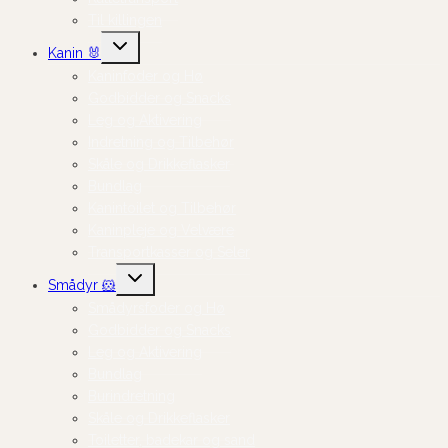
Til killingen
Skift
Kanin 🐰
undermenu
Kaninfoder og Hø
Godbidder og Snacks
Leg og Aktivering
Indretning og Tilbehør
Skåle og Drikkeflasker
Bundlag
Kanintoilet og Tilbehør
Kaninpleje og Velvære
Transportkasser og Seler
Skift
Smådyr 🐹
undermenu
Smådyrsfoder og Hø
Godbidder og Snacks
Leg og Aktivering
Bundlag
Burindretning
Skåle og Drikkeflasker
Toiletter, badekar og sand