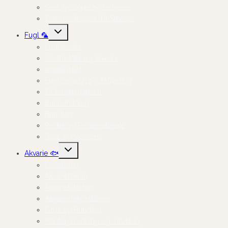
Smådyrspleje og Velvære
Transportkasser Til Smådyr
Skift
Fugl 🦜
undermenu
Fuglefoder
Godbidder og Snacks
Kosttilskud
Fuglelegetøj og Aktivering
Til Foderpladsen
Burindretning
Bundlag
Reder og Redemateriale
Pleje og Velvære
Skift
Akvarie 🐟
undermenu
Fiskefoder
Akvarieteknik
Akvarietilbehør
Akvariedekorationer
Grus og Bundlag
Planter, Gødning og Tilbehør