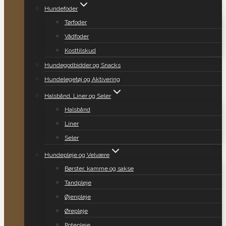
Hundefoder
Tørfoder
Vådfoder
Kosttilskud
Hundegodbidder og Snacks
Hundelegetøj og Aktivering
Halsbånd, Liner og Seler
Halsbånd
Liner
Seler
Hundepleje og Velvære
Børster, kamme og sakse
Tandpleje
Øjenpleje
Ørepleje
Potepleje