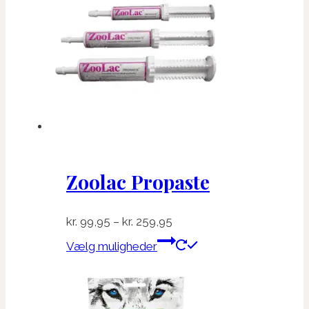
Mulighederne
kan
vælges
på
varesiden
Zoolac Propaste
Prisinterval:
kr.
99,95
–
kr.
259,95
kr. 99,95
Dette
Vælg muligheder
til
vare
kr. 259,95
har
flere