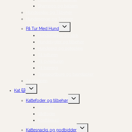
Shampoo og balsam
Hundeskåle og Tilbehør
Hundesenge og Tæpper
Skift
På Tur Med Hund
undermenu
Hundefrakker og strik
Hundelygter og tilbehør
Hundesko og potepleje
Til bilturen
Til cykelturen
Til træning
Transportbure og bæretasker
Til Hvalpen
Skift
Kat 🐱
undermenu
Skift
Kattefoder og tilbehør
undermenu
Tørfoder
Vådfoder
Kosttilskud
Skift
Kattesnacks og godbidder
undermenu