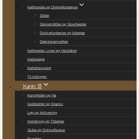
Katteskåle og Drikkefontæner
Skåle
Slikkemåtter og Slowfeeder
Drikkefontæner og tilbehør
Dækkeservietter
Katteseler, Liner og Halsbånd
Kattepleje
Kattetransport
Til killingen
Kanin 🐰
Kaninfoder og Hø
Godbidder og Snacks
Leg og Aktivering
Indretning og Tilbehør
Skåle og Drikkeflasker
Bundlag