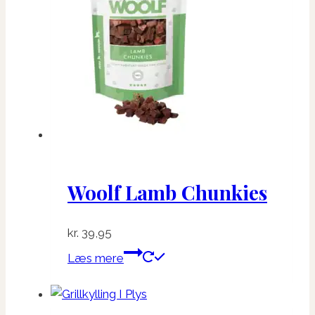
varianter.
Mulighederne
kan
vælges
på
varesiden
Woolf Lamb Chunkies
kr.
39,95
Læs mere