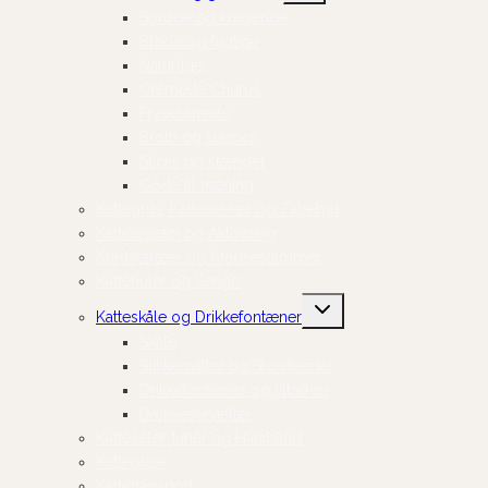
Sprøde og knasende
Bløde og fugtige
Naturlige
Cremede Churus
Frysetørrede
Broth og supper
Sticks og stænger
Gode til træning
Kattegrus, Kattebakker og Tilbehør
Kattelegetøj og Aktivering
Kradsetræer og Kradsestammer
Kattehuler og Senge
Skift
Katteskåle og Drikkefontæner
undermenu
Skåle
Slikkemåtter og Slowfeeder
Drikkefontæner og tilbehør
Dækkeservietter
Katteseler, Liner og Halsbånd
Kattepleje
Kattetransport