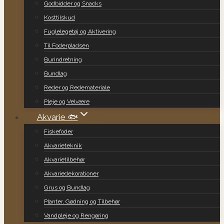
Godbidder og Snacks
Kosttilskud
Fuglelegetøj og Aktivering
Til Foderpladsen
Burindretning
Bundlag
Reder og Redemateriale
Pleje og Velvære
Akvarie 🐟
Fiskefoder
Akvarieteknik
Akvarietilbehør
Akvariedekorationer
Grus og Bundlag
Planter, Gødning og Tilbehør
Vandpleje og Rengøring