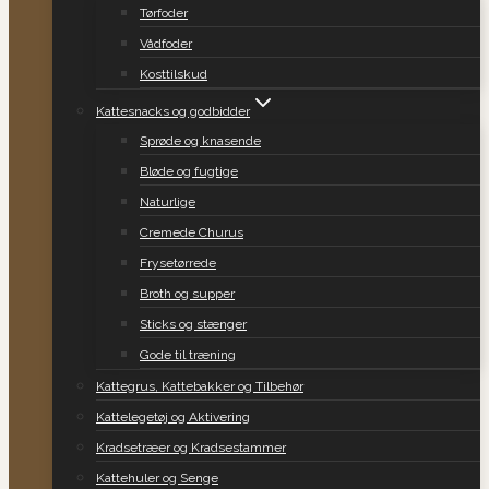
Tørfoder
Vådfoder
Kosttilskud
Kattesnacks og godbidder
Sprøde og knasende
Bløde og fugtige
Naturlige
Cremede Churus
Frysetørrede
Broth og supper
Sticks og stænger
Gode til træning
Kattegrus, Kattebakker og Tilbehør
Kattelegetøj og Aktivering
Kradsetræer og Kradsestammer
Kattehuler og Senge