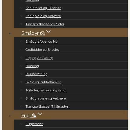
Kanintoilet og Tilbehør
Kaninpleje og Velvære
Transportkasser og Seler
Smådyr 🐹
Smådyrsfoder og Hø
Godbidder og Snacks
Leg og Aktivering
Bundlag
Burindretning
Skåle og Drikkeflasker
Toiletter, badekar og sand
Smådyrspleje og Velvære
Transportkasser Til Smådyr
Fugl 🦜
Fuglefoder