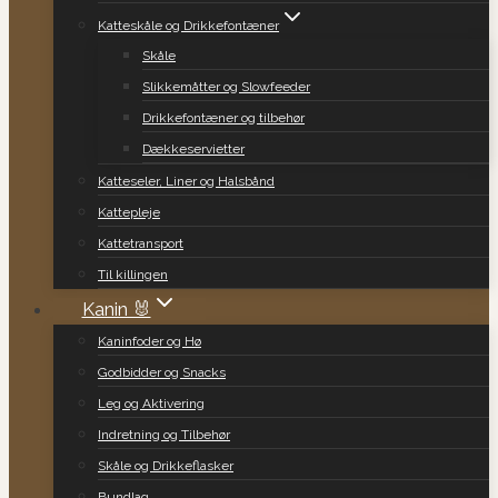
Katteskåle og Drikkefontæner
Skåle
Slikkemåtter og Slowfeeder
Drikkefontæner og tilbehør
Dækkeservietter
Katteseler, Liner og Halsbånd
Kattepleje
Kattetransport
Til killingen
Kanin 🐰
Kaninfoder og Hø
Godbidder og Snacks
Leg og Aktivering
Indretning og Tilbehør
Skåle og Drikkeflasker
Bundlag