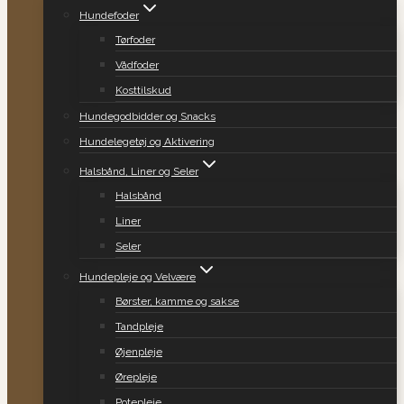
Hundefoder
Tørfoder
Vådfoder
Kosttilskud
Hundegodbidder og Snacks
Hundelegetøj og Aktivering
Halsbånd, Liner og Seler
Halsbånd
Liner
Seler
Hundepleje og Velvære
Børster, kamme og sakse
Tandpleje
Øjenpleje
Ørepleje
Potepleje