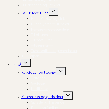
Hundesenge og Tæpper
Skift
På Tur Med Hund
undermenu
Hundefrakker og strik
Hundelygter og tilbehør
Hundesko og potepleje
Til bilturen
Til cykelturen
Til træning
Transportbure og bæretasker
Til Hvalpen
Skift
Kat 🐱
undermenu
Skift
Kattefoder og tilbehør
undermenu
Tørfoder
Vådfoder
Kosttilskud
Skift
Kattesnacks og godbidder
undermenu
Sprøde og knasende
Bløde og fugtige