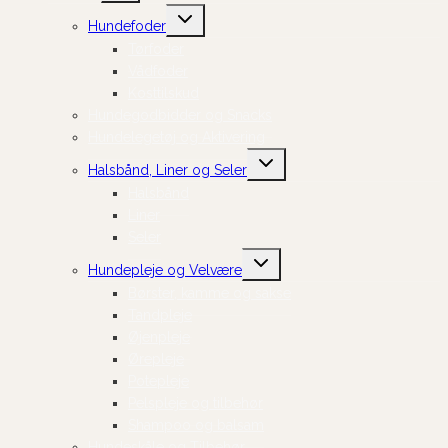
Skift
Hundefoder
undermenu
Tørfoder
Vådfoder
Kosttilskud
Hundegodbidder og Snacks
Hundelegetøj og Aktivering
Skift
Halsbånd, Liner og Seler
undermenu
Halsbånd
Liner
Seler
Skift
Hundepleje og Velvære
undermenu
Børster, kamme og sakse
Tandpleje
Øjenpleje
Ørepleje
Potepleje
Pelspleje og tilbehør
Shampoo og balsam
Hundeskåle og Tilbehør