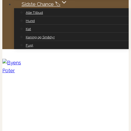
Sidste Chance 🏷️
Alle Tilbud
Hund
Kat
Kaning og Smådyr
Fugl