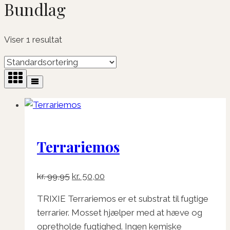
Bundlag
Viser 1 resultat
Terrariemos
Den
Den
kr.
99,95
kr.
50,00
oprindelige
aktuelle
TRIXIE Terrariemos er et substrat til fugtige
pris
pris
terrarier. Mosset hjælper med at hæve og
var:
er:
opretholde fugtighed. Ingen kemiske