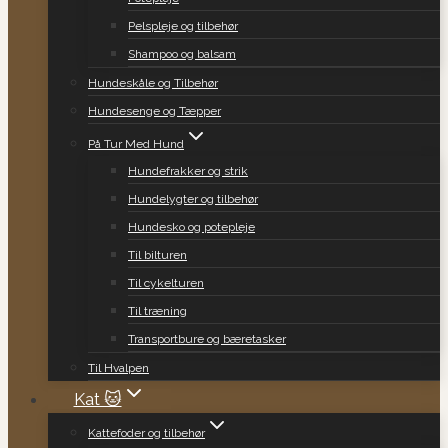
Pelspleje og tilbehør
Shampoo og balsam
Hundeskåle og Tilbehør
Hundesenge og Tæpper
På Tur Med Hund
Hundefrakker og strik
Hundelygter og tilbehør
Hundesko og potepleje
Til bilturen
Til cykelturen
Til træning
Transportbure og bæretasker
Til Hvalpen
Kat 🐱
Kattefoder og tilbehør