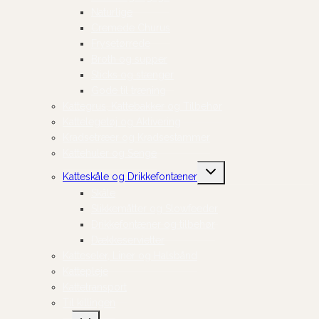
Naturlige
Cremede Churus
Frysetørrede
Broth og supper
Sticks og stænger
Gode til træning
Kattegrus, Kattebakker og Tilbehør
Kattelegetøj og Aktivering
Kradsetræer og Kradsestammer
Kattehuler og Senge
Skift
Katteskåle og Drikkefontæner
undermenu
Skåle
Slikkemåtter og Slowfeeder
Drikkefontæner og tilbehør
Dækkeservietter
Katteseler, Liner og Halsbånd
Kattepleje
Kattetransport
Til killingen
Skift