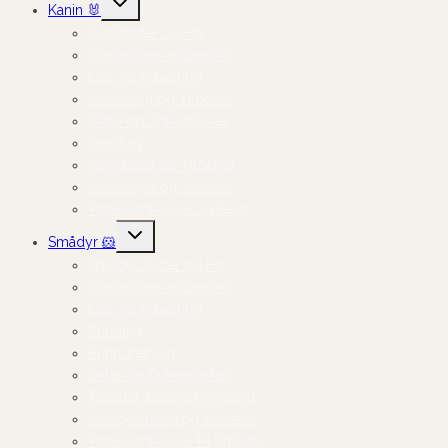
Kanin 🐰
undermenu
Kaninfoder og Hø
Godbidder og Snacks
Leg og Aktivering
Indretning og Tilbehør
Skåle og Drikkeflasker
Bundlag
Kanintoilet og Tilbehør
Kaninpleje og Velvære
Transportkasser og Seler
Skift
Smådyr 🐹
undermenu
Smådyrsfoder og Hø
Godbidder og Snacks
Leg og Aktivering
Bundlag
Burindretning
Skåle og Drikkeflasker
Toiletter, badekar og sand
Smådyrspleje og Velvære
Transportkasser Til Smådyr