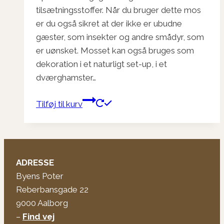
kr. 99,95.
kr. 50,00.
tilsætningsstoffer. Når du bruger dette mos
er du også sikret at der ikke er ubudne
gæster, som insekter og andre smådyr, som
er uønsket. Mosset kan også bruges som
dekoration i et naturligt set-up, i et
dværghamster…
Tilføj til kurv
ADRESSE
Byens Poter
Reberbansgade 22
9000 Aalborg
–
Find vej