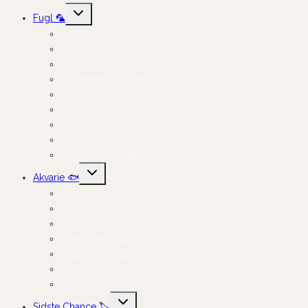
Skift
Fugl 🦜
undermenu
Fuglefoder
Godbidder og Snacks
Kosttilskud
Fuglelegetøj og Aktivering
Til Foderpladsen
Burindretning
Bundlag
Reder og Redemateriale
Pleje og Velvære
Skift
Akvarie 🐟
undermenu
Fiskefoder
Akvarieteknik
Akvarietilbehør
Akvariedekorationer
Grus og Bundlag
Planter, Gødning og Tilbehør
Vandpleje og Rengøring
Skift
Sidste Chance 🏷️