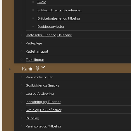
Skåle
Slikkemåtter og Slowfeeder
Drikkefontæner og tilbehør
Dækkeservietter
Katteseler, Liner og Halsbånd
Kattepleje
Kattetransport
Til killingen
Kanin 🐰
Kaninfoder og Hø
Godbidder og Snacks
Leg og Aktivering
Indretning og Tilbehør
Skåle og Drikkeflasker
Bundlag
Kanintoilet og Tilbehør