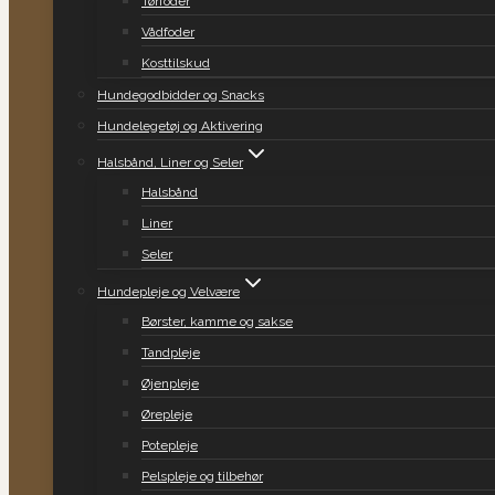
Tørfoder
Vådfoder
Kosttilskud
Hundegodbidder og Snacks
Hundelegetøj og Aktivering
Halsbånd, Liner og Seler
Halsbånd
Liner
Seler
Hundepleje og Velvære
Børster, kamme og sakse
Tandpleje
Øjenpleje
Ørepleje
Potepleje
Pelspleje og tilbehør