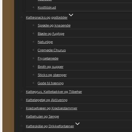
Kosttilskud
Kattesnacks og godbidder
Sprøde og knasende
Bløde og fugtige
Naturlige
Cremede Churus
Frysetørrede
Broth og supper
Sticks og stænger
Gode til træning
Kattegrus, Kattebakker og Tilbehør
Kattelegetøj og Aktivering
Kradsetræer og Kradsestammer
Kattehuler og Senge
Katteskåle og Drikkefontæner