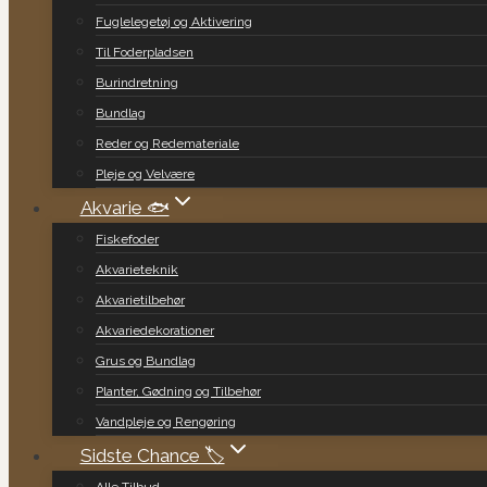
Fuglelegetøj og Aktivering
Til Foderpladsen
Burindretning
Bundlag
Reder og Redemateriale
Pleje og Velvære
Akvarie 🐟
Fiskefoder
Akvarieteknik
Akvarietilbehør
Akvariedekorationer
Grus og Bundlag
Planter, Gødning og Tilbehør
Vandpleje og Rengøring
Sidste Chance 🏷️