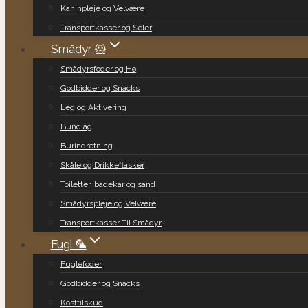
Kaninpleje og Velvære
Transportkasser og Seler
Smådyr 🐹
Smådyrsfoder og Hø
Godbidder og Snacks
Leg og Aktivering
Bundlag
Burindretning
Skåle og Drikkeflasker
Toiletter, badekar og sand
Smådyrspleje og Velvære
Transportkasser Til Smådyr
Fugl 🦜
Fuglefoder
Godbidder og Snacks
Kosttilskud