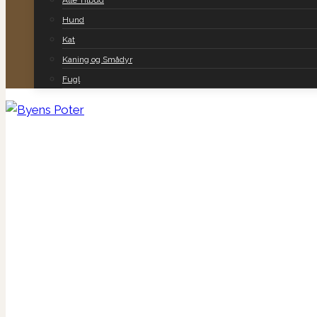
Alle Tilbud
Hund
Kat
Kaning og Smådyr
Fugl