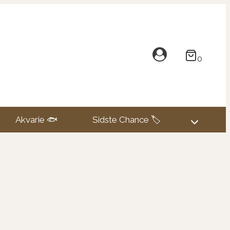
0
Akvarie 🐟
Sidste Chance 🏷️