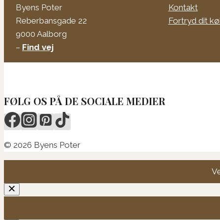
Byens Poter
Kontakt
Reberbansgade 22
Fortryd dit k
9000 Aalborg
–
Find vej
FØLG OS PÅ DE SOCIALE MEDIER
© 2026 Byens Poter
Ve