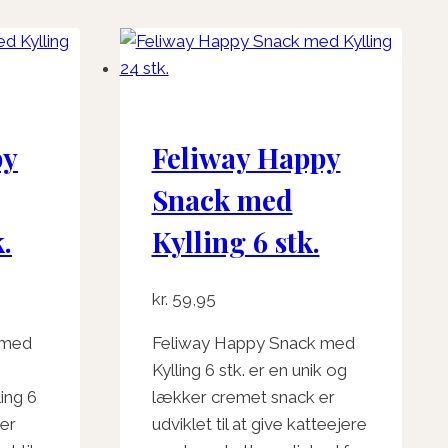
py
Feliway Happy
Snack med
.
Kylling 6 stk.
kr.
59,95
 med
Feliway Happy Snack med
Kylling 6 stk. er en unik og
ing 6
lækker cremet snack er
ker
udviklet til at give katteejere