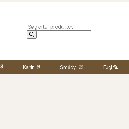
Products
search
🐱
Kanin 🐰
Smådyr 🐹
Fugl 🦜