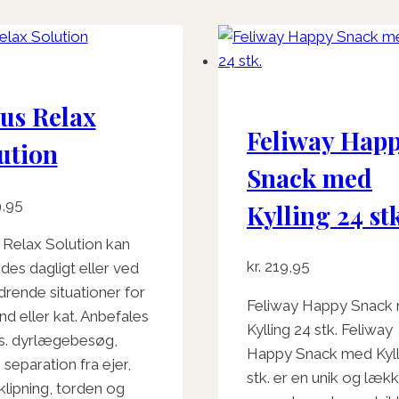
us Relax
Feliway Hap
ution
Snack med
,95
Kylling 24 stk
 Relax Solution kan
kr.
219,95
des dagligt eller ved
drende situationer for
Feliway Happy Snack
nd eller kat. Anbefales
Kylling 24 stk. Feliway
eks. dyrlægebesøg,
Happy Snack med Kyll
, separation fra ejer,
stk. er en unik og læk
klipning, torden og