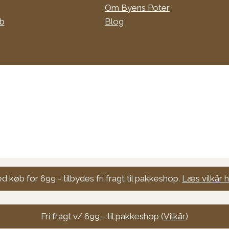
Om Byens Poter
øb
Blog
d køb for 699,- tilbydes fri fragt til pakkeshop.
Læs vilkår h
Fri fragt v/ 699,- til pakkeshop (
Vilkår
)