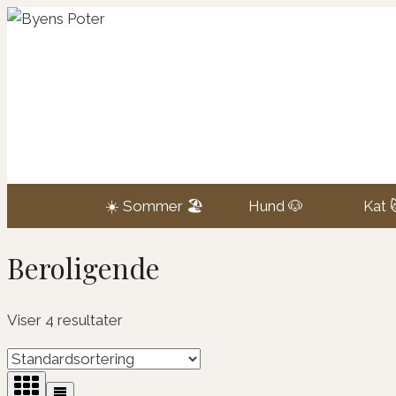
Fortsæt
til
indhold
☀️ Sommer 🏖️
Hund 🐶
Kat 
Beroligende
Viser 4 resultater