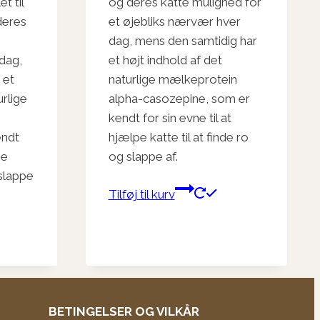
t til
og deres katte mulighed for
deres
et øjebliks nærvær hver
dag, mens den samtidig har
dag,
et højt indhold af det
 et
naturlige mælkeprotein
urlige
alpha-casozepine, som er
kendt for sin evne til at
endt
hjælpe katte til at finde ro
pe
og slappe af.
 slappe
Tilføj til kurv
BETINGELSER OG VILKÅR