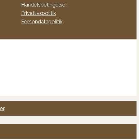
Handelsbetingelser
Privatlivspolitik
Persondatapolitik
er
.