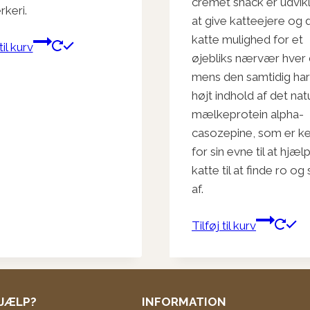
cremet snack er udvikle
rkeri.
at give katteejere og 
katte mulighed for et
til kurv
øjebliks nærvær hver 
mens den samtidig har
højt indhold af det nat
mælkeprotein alpha-
casozepine, som er k
for sin evne til at hjæl
katte til at finde ro og
af.
Tilføj til kurv
JÆLP?
INFORMATION