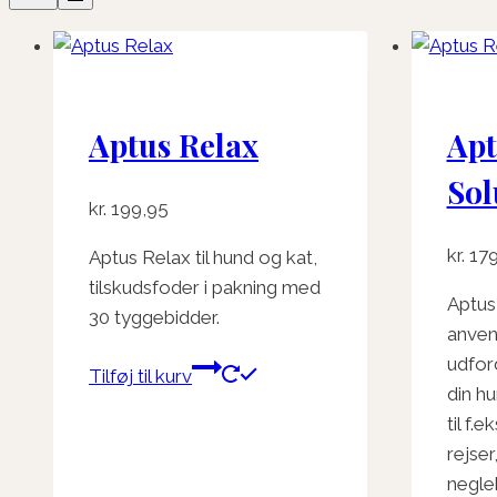
Aptus Relax
Apt
Sol
kr.
199,95
kr.
179
Aptus Relax til hund og kat,
tilskudsfoder i pakning med
Aptus
30 tyggebidder.
anven
udfor
Tilføj til kurv
din hu
til f.
rejser
negle