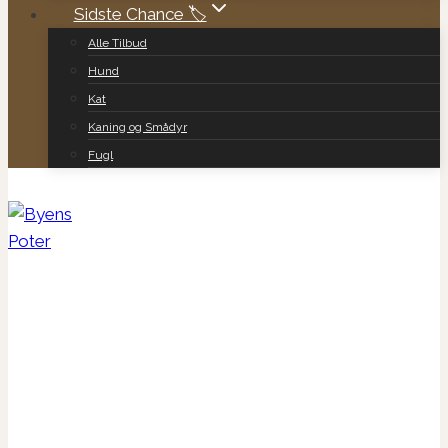
Sidste Chance 🏷️
Alle Tilbud
Hund
Kat
Kaning og Smådyr
Fugl