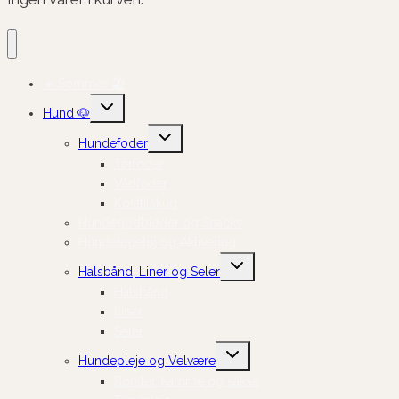
☀️ Sommer 🏖️
Skift
Hund 🐶
undermenu
Skift
Hundefoder
undermenu
Tørfoder
Vådfoder
Kosttilskud
Hundegodbidder og Snacks
Hundelegetøj og Aktivering
Skift
Halsbånd, Liner og Seler
undermenu
Halsbånd
Liner
Seler
Skift
Hundepleje og Velvære
undermenu
Børster, kamme og sakse