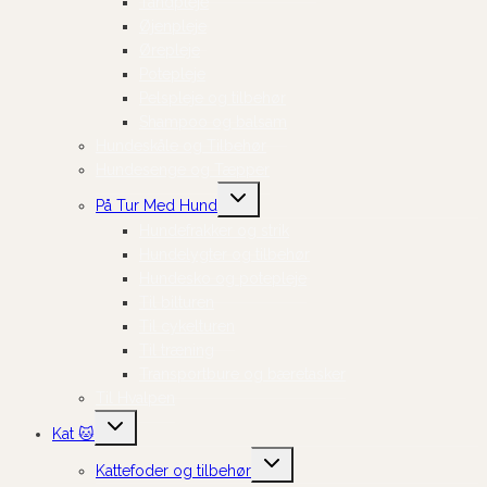
Tandpleje
Øjenpleje
Ørepleje
Potepleje
Pelspleje og tilbehør
Shampoo og balsam
Hundeskåle og Tilbehør
Hundesenge og Tæpper
Skift
På Tur Med Hund
undermenu
Hundefrakker og strik
Hundelygter og tilbehør
Hundesko og potepleje
Til bilturen
Til cykelturen
Til træning
Transportbure og bæretasker
Til Hvalpen
Skift
Kat 🐱
undermenu
Skift
Kattefoder og tilbehør
undermenu