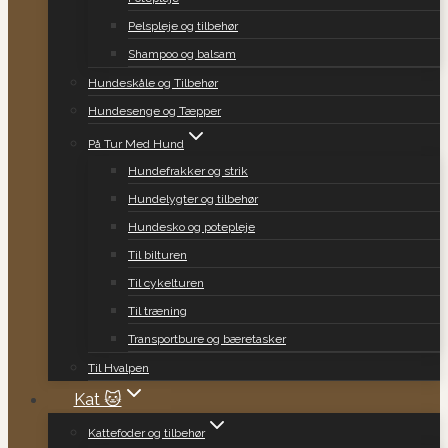
Pelspleje og tilbehør
Shampoo og balsam
Hundeskåle og Tilbehør
Hundesenge og Tæpper
På Tur Med Hund
Hundefrakker og strik
Hundelygter og tilbehør
Hundesko og potepleje
Til bilturen
Til cykelturen
Til træning
Transportbure og bæretasker
Til Hvalpen
Kat 🐱
Kattefoder og tilbehør