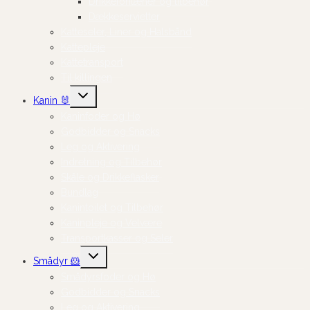
Drikkefontæner og tilbehør
Dækkeservietter
Katteseler, Liner og Halsbånd
Kattepleje
Kattetransport
Til killingen
Skift
Kanin 🐰
undermenu
Kaninfoder og Hø
Godbidder og Snacks
Leg og Aktivering
Indretning og Tilbehør
Skåle og Drikkeflasker
Bundlag
Kanintoilet og Tilbehør
Kaninpleje og Velvære
Transportkasser og Seler
Skift
Smådyr 🐹
undermenu
Smådyrsfoder og Hø
Godbidder og Snacks
Leg og Aktivering