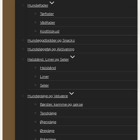
Hundefoder
Tørfoder
Vådfoder
Kosttilskud
Hundegodbidder og Snacks
Hundelegetøj og Aktivering
Halsbånd, Liner og Seler
Halsbånd
Liner
Seler
Hundepleje og Velvære
Børster, kamme og sakse
Tandpleje
Øjenpleje
Ørepleje
Potepleje