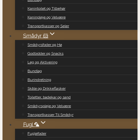
Kanintoilet og Tilbehør
Kaninpleje og Velvære
Transportkasser og Seler
Smådyr 🐹
Smådyrsfoder og Hø
Godbidder og Snacks
Leg og Aktivering
Bundlag
Burindretning
Skåle og Drikkeflasker
Toiletter, badekar og sand
Smådyrspleje og Velvære
Transportkasser Til Smådyr
Fugl 🦜
Fuglefoder