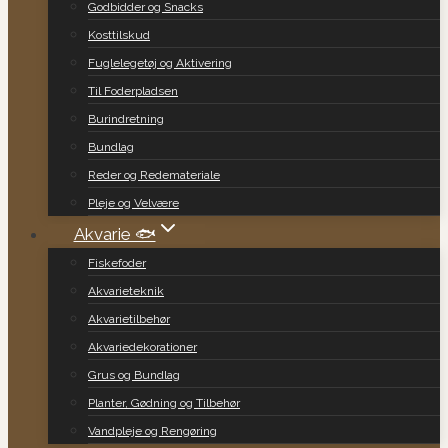
Godbidder og Snacks
Kosttilskud
Fuglelegetøj og Aktivering
Til Foderpladsen
Burindretning
Bundlag
Reder og Redemateriale
Pleje og Velvære
Akvarie 🐟
Fiskefoder
Akvarieteknik
Akvarietilbehør
Akvariedekorationer
Grus og Bundlag
Planter, Gødning og Tilbehør
Vandpleje og Rengøring