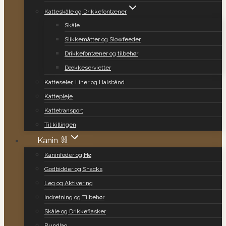
Katteskåle og Drikkefontæner
Skåle
Slikkemåtter og Slowfeeder
Drikkefontæner og tilbehør
Dækkeservietter
Katteseler, Liner og Halsbånd
Kattepleje
Kattetransport
Til killingen
Kanin 🐰
Kaninfoder og Hø
Godbidder og Snacks
Leg og Aktivering
Indretning og Tilbehør
Skåle og Drikkeflasker
Bundlag