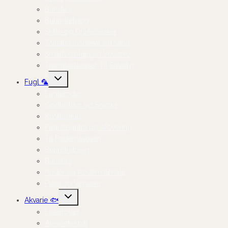
Bundlag
Burindretning
Skåle og Drikkeflasker
Toiletter, badekar og sand
Smådyrspleje og Velvære
Transportkasser Til Smådyr
Skift
Fugl 🦜
undermenu
Fuglefoder
Godbidder og Snacks
Kosttilskud
Fuglelegetøj og Aktivering
Til Foderpladsen
Burindretning
Bundlag
Reder og Redemateriale
Pleje og Velvære
Skift
Akvarie 🐟
undermenu
Fiskefoder
Akvarieteknik