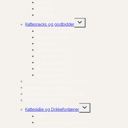
Tørfoder
Vådfoder
Kosttilskud
Skift
Kattesnacks og godbidder
undermenu
Sprøde og knasende
Bløde og fugtige
Naturlige
Cremede Churus
Frysetørrede
Broth og supper
Sticks og stænger
Gode til træning
Kattegrus, Kattebakker og Tilbehør
Kattelegetøj og Aktivering
Kradsetræer og Kradsestammer
Kattehuler og Senge
Skift
Katteskåle og Drikkefontæner
undermenu
Skåle
Slikkemåtter og Slowfeeder