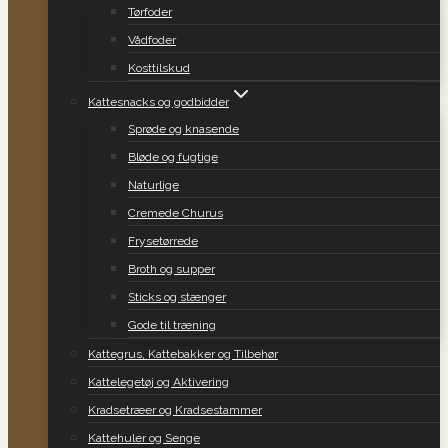
Tørfoder
Vådfoder
Kosttilskud
Kattesnacks og godbidder
Sprøde og knasende
Bløde og fugtige
Naturlige
Cremede Churus
Frysetørrede
Broth og supper
Sticks og stænger
Gode til træning
Kattegrus, Kattebakker og Tilbehør
Kattelegetøj og Aktivering
Kradsetræer og Kradsestammer
Kattehuler og Senge