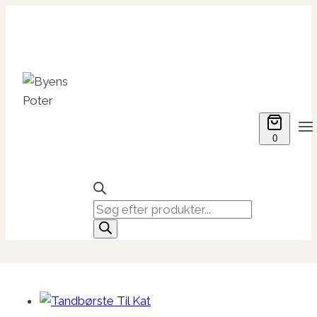
Fortsæt
til
indhold
0
Products
search