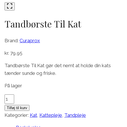
Tandbørste Til Kat
Brand:
Curaprox
kr.
79,95
Tandbørste Til Kat gør det nemt at holde din kats
tænder sunde og friske.
På lager
Tandbørste
Til
Tilføj til kurv
Kat
Kategorier:
Kat
,
Kattepleje
,
Tandpleje
antal