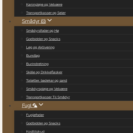
Kaninpleje og Velvære
Transportkasser og Seler
Smådyr 🐹
Smådyrsfoder og Hø
Godbidder og Snacks
Leg og Aktivering
Bundlag
Burindretning
Skåle og Drikkeflasker
Toiletter, badekar og sand
Smådyrspleje og Velvære
Transportkasser Til Smådyr
Fugl 🦜
Fuglefoder
Godbidder og Snacks
Kosttilskud