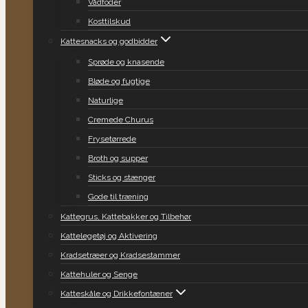
Vådfoder
Kosttilskud
Kattesnacks og godbidder
Sprøde og knasende
Bløde og fugtige
Naturlige
Cremede Churus
Frysetørrede
Broth og supper
Sticks og stænger
Gode til træning
Kattegrus, Kattebakker og Tilbehør
Kattelegetøj og Aktivering
Kradsetræer og Kradsestammer
Kattehuler og Senge
Katteskåle og Drikkefontæner