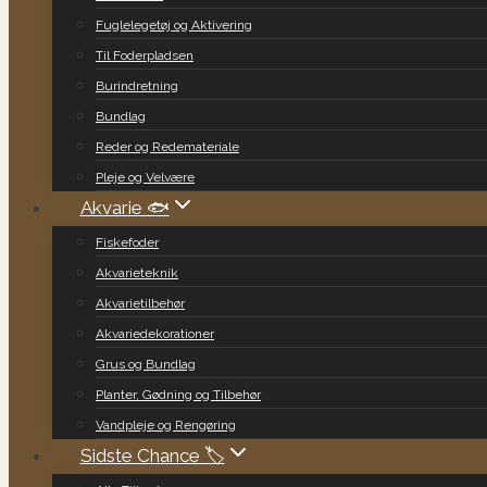
Fuglelegetøj og Aktivering
Til Foderpladsen
Burindretning
Bundlag
Reder og Redemateriale
Pleje og Velvære
Akvarie 🐟
Fiskefoder
Akvarieteknik
Akvarietilbehør
Akvariedekorationer
Grus og Bundlag
Planter, Gødning og Tilbehør
Vandpleje og Rengøring
Sidste Chance 🏷️