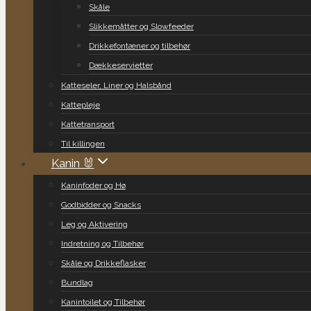
Skåle
Slikkemåtter og Slowfeeder
Drikkefontæner og tilbehør
Dækkeservietter
Katteseler, Liner og Halsbånd
Kattepleje
Kattetransport
Til killingen
Kanin 🐰
Kaninfoder og Hø
Godbidder og Snacks
Leg og Aktivering
Indretning og Tilbehør
Skåle og Drikkeflasker
Bundlag
Kanintoilet og Tilbehør