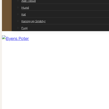
Alle Tilbud
Hund
Kat
Kaning og Smådyr
Fugl