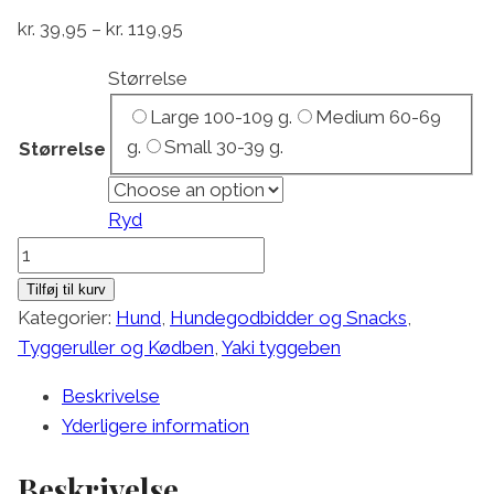
Prisinterval:
kr.
39,95
–
kr.
119,95
kr. 39,95
Størrelse
til
Large 100-109 g.
Medium 60-69
kr. 119,95
g.
Small 30-39 g.
Størrelse
Ryd
Yaki
Blåbær
Tilføj til kurv
antal
Kategorier:
Hund
,
Hundegodbidder og Snacks
,
Tyggeruller og Kødben
,
Yaki tyggeben
Beskrivelse
Yderligere information
Beskrivelse