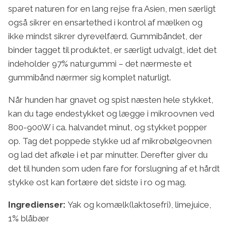
sparet naturen for en lang rejse fra Asien, men særligt
også sikrer en ensartethed i kontrol af mælken og
ikke mindst sikrer dyrevelfærd. Gummibåndet, der
binder tagget til produktet, er særligt udvalgt, idet det
indeholder 97% naturgummi – det nærmeste et
gummibånd nærmer sig komplet naturligt.
Når hunden har gnavet og spist næsten hele stykket,
kan du tage endestykket og lægge i mikroovnen ved
800-900W i ca. halvandet minut, og stykket popper
op. Tag det poppede stykke ud af mikrobølgeovnen
og lad det afkøle i et par minutter. Derefter giver du
det til hunden som uden fare for forslugning af et hårdt
stykke ost kan fortære det sidste i ro og mag.
Ingredienser:
Yak og komælk(laktosefri), limejuice,
1% blåbær