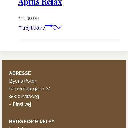
Aptus Relax
vælges
på
kr.
199,95
varesiden
Tilføj til kurv
ADRESSE
Byens Poter
Reberbansgade 22
9000 Aalborg
–
Find vej
BRUG FOR HJÆLP?