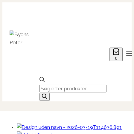
Fortsæt
til
indhold
0
Products
search