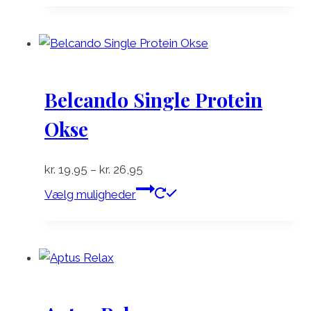
Belcando Single Protein
Okse
Prisinterval:
kr.
19,95
–
kr.
26,95
kr. 19,95
Dette
Vælg muligheder
til
vare
kr. 26,95
har
flere
varianter.
Mulighederne
kan