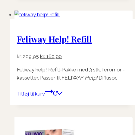
Feliway Help! Refill
Den
Den
kr.
209,95
kr.
160,00
oprindelige
aktuelle
Feliway help! Refill-Pakke med 3 stk. feromon-
pris
pris
kassetter. Passer til FELIWAY
Help!
Diffusor.
var:
er:
kr. 209,95.
kr. 160,00.
Tilføj til kurv