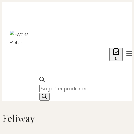
Fortsæt
til
indhold
0
Products
search
Feliway