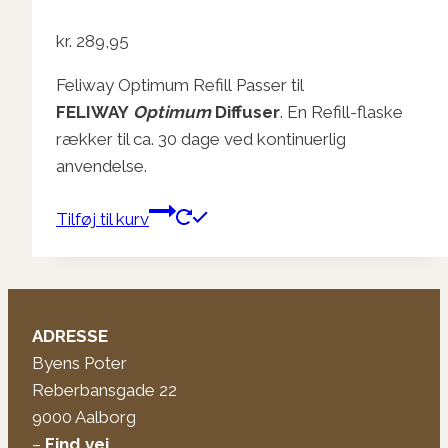
kr.
289,95
Feliway Optimum Refill Passer til
FELIWAY
Optimum
Diffuser
. En Refill-flaske
rækker til ca. 30 dage ved kontinuerlig
anvendelse.
Tilføj til kurv
ADRESSE
Byens Poter
Reberbansgade 22
9000 Aalborg
–
Find vej