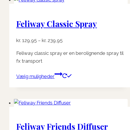
Feliway Classic Spray
Prisinterval:
kr.
129,95
–
kr.
239,95
kr. 129,95
Feliway classic spray er en berolignende spray til
til
fx transport
kr. 239,95
Dette
Vælg muligheder
vare
har
flere
varianter.
Mulighederne
kan
Feliway Friends Diffuser
vælges