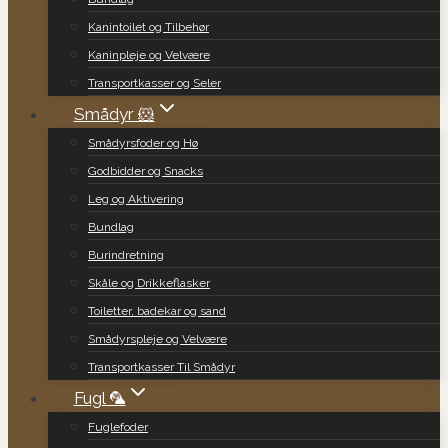
Kanintoilet og Tilbehør
Kaninpleje og Velvære
Transportkasser og Seler
Smådyr 🐹
Smådyrsfoder og Hø
Godbidder og Snacks
Leg og Aktivering
Bundlag
Burindretning
Skåle og Drikkeflasker
Toiletter, badekar og sand
Smådyrspleje og Velvære
Transportkasser Til Smådyr
Fugl 🦜
Fuglefoder