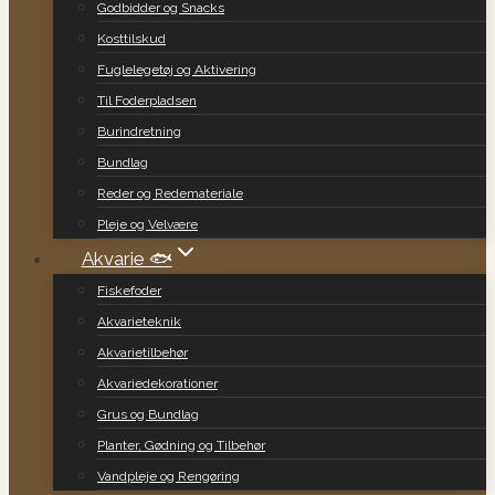
Godbidder og Snacks
Kosttilskud
Fuglelegetøj og Aktivering
Til Foderpladsen
Burindretning
Bundlag
Reder og Redemateriale
Pleje og Velvære
Akvarie 🐟
Fiskefoder
Akvarieteknik
Akvarietilbehør
Akvariedekorationer
Grus og Bundlag
Planter, Gødning og Tilbehør
Vandpleje og Rengøring