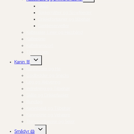
Skåle
Slikkemåtter og Slowfeeder
Drikkefontæner og tilbehør
Dækkeservietter
Katteseler, Liner og Halsbånd
Kattepleje
Kattetransport
Til killingen
Skift
Kanin 🐰
undermenu
Kaninfoder og Hø
Godbidder og Snacks
Leg og Aktivering
Indretning og Tilbehør
Skåle og Drikkeflasker
Bundlag
Kanintoilet og Tilbehør
Kaninpleje og Velvære
Transportkasser og Seler
Skift
Smådyr 🐹
undermenu