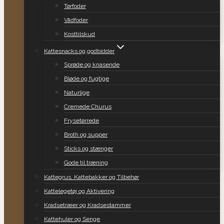
Tørfoder
Vådfoder
Kosttilskud
Kattesnacks og godbidder
Sprøde og knasende
Bløde og fugtige
Naturlige
Cremede Churus
Frysetørrede
Broth og supper
Sticks og stænger
Gode til træning
Kattegrus, Kattebakker og Tilbehør
Kattelegetøj og Aktivering
Kradsetræer og Kradsestammer
Kattehuler og Senge