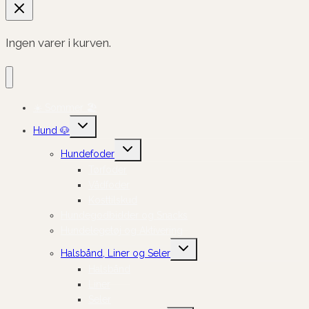
Ingen varer i kurven.
☀️ Sommer 🏖️
Skift
Hund 🐶
undermenu
Skift
Hundefoder
undermenu
Tørfoder
Vådfoder
Kosttilskud
Hundegodbidder og Snacks
Hundelegetøj og Aktivering
Skift
Halsbånd, Liner og Seler
undermenu
Halsbånd
Liner
Seler