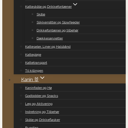
Katteskåle og Drikkefontæner
Skåle
Slikkemåtter og Slowfeeder
Drikkefontæner og tilbehør
Dækkeservietter
Katteseler, Liner og Halsbånd
Kattepleje
Kattetransport
Til killingen
Kanin 🐰
Kaninfoder og Hø
Godbidder og Snacks
Leg og Aktivering
Indretning og Tilbehør
Skåle og Drikkeflasker
Bundlag