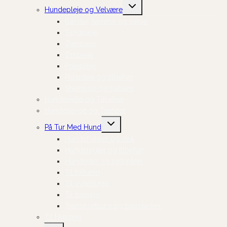
Skift
Hundepleje og Velvære
undermenu
Børster, kamme og sakse
Tandpleje
Øjenpleje
Ørepleje
Potepleje
Pelspleje og tilbehør
Shampoo og balsam
Hundeskåle og Tilbehør
Hundesenge og Tæpper
Skift
På Tur Med Hund
undermenu
Hundefrakker og strik
Hundelygter og tilbehør
Hundesko og potepleje
Til bilturen
Til cykelturen
Til træning
Transportbure og bæretasker
Til Hvalpen