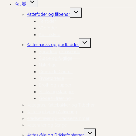
Skift
Kat 🐱
undermenu
Skift
Kattefoder og tilbehør
undermenu
Tørfoder
Vådfoder
Kosttilskud
Skift
Kattesnacks og godbidder
undermenu
Sprøde og knasende
Bløde og fugtige
Naturlige
Cremede Churus
Frysetørrede
Broth og supper
Sticks og stænger
Gode til træning
Kattegrus, Kattebakker og Tilbehør
Kattelegetøj og Aktivering
Kradsetræer og Kradsestammer
Kattehuler og Senge
Skift
Katteskåle og Drikkefontæner
undermenu