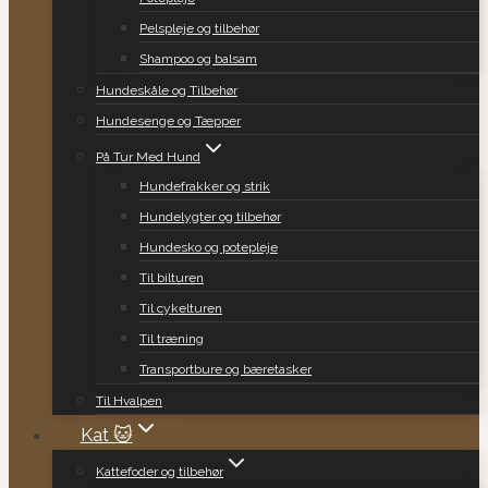
Pelspleje og tilbehør
Shampoo og balsam
Hundeskåle og Tilbehør
Hundesenge og Tæpper
På Tur Med Hund
Hundefrakker og strik
Hundelygter og tilbehør
Hundesko og potepleje
Til bilturen
Til cykelturen
Til træning
Transportbure og bæretasker
Til Hvalpen
Kat 🐱
Kattefoder og tilbehør