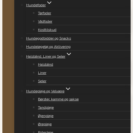
Hundefoder
Tørfoder
Vådfoder
Kosttilskud
Hundegodbidder og Snacks
Hundelegetøj og Aktivering
Halsbånd, Liner og Seler
Halsbånd
Liner
Seler
Hundepleje og Velvære
Børster, kamme og sakse
Tandpleje
Øjenpleje
Ørepleje
Potepleje