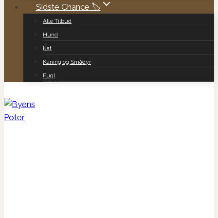
Sidste Chance 🏷️
Alle Tilbud
Hund
Kat
Kaning og Smådyr
Fugl