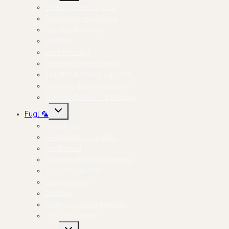
Smådyrsfoder og Hø
Godbidder og Snacks
Leg og Aktivering
Bundlag
Burindretning
Skåle og Drikkeflasker
Toiletter, badekar og sand
Smådyrspleje og Velvære
Transportkasser Til Smådyr
Skift
Fugl 🦜
undermenu
Fuglefoder
Godbidder og Snacks
Kosttilskud
Fuglelegetøj og Aktivering
Til Foderpladsen
Burindretning
Bundlag
Reder og Redemateriale
Pleje og Velvære
Skift