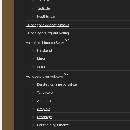
Tørfoder
Vådfoder
Kosttilskud
Hundegodbidder og Snacks
Hundelegetøj og Aktivering
Halsbånd, Liner og Seler
Halsbånd
Liner
Seler
Hundepleje og Velvære
Børster, kamme og sakse
Tandpleje
Øjenpleje
Ørepleje
Potepleje
Pelspleje og tilbehør