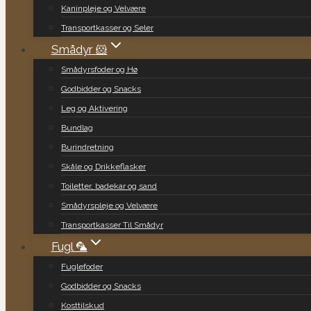
Kaninpleje og Velvære
Transportkasser og Seler
Smådyr 🐹
Smådyrsfoder og Hø
Godbidder og Snacks
Leg og Aktivering
Bundlag
Burindretning
Skåle og Drikkeflasker
Toiletter, badekar og sand
Smådyrspleje og Velvære
Transportkasser Til Smådyr
Fugl 🦜
Fuglefoder
Godbidder og Snacks
Kosttilskud