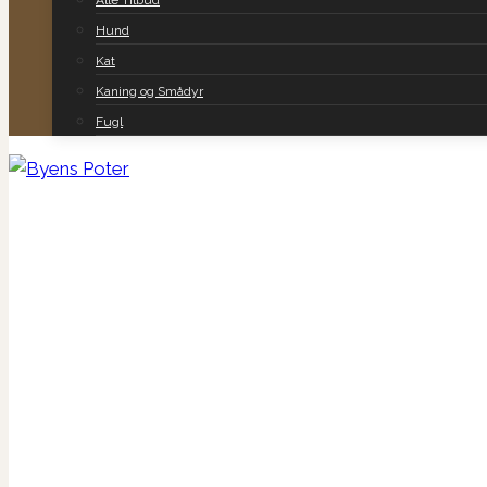
Alle Tilbud
Hund
Kat
Kaning og Smådyr
Fugl