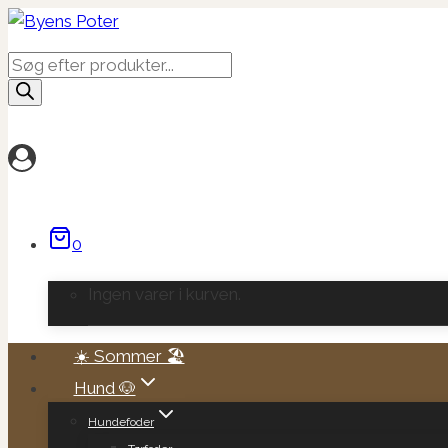
Fortsæt
til
Products
indhold
search
0
Ingen varer i kurven.
☀️ Sommer 🏖️
Hund 🐶
Hundefoder