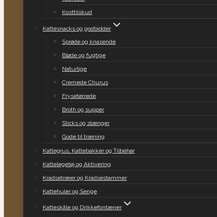
Kosttilskud
Kattesnacks og godbidder
Sprøde og knasende
Bløde og fugtige
Naturlige
Cremede Churus
Frysetørrede
Broth og supper
Sticks og stænger
Gode til træning
Kattegrus, Kattebakker og Tilbehør
Kattelegetøj og Aktivering
Kradsetræer og Kradsestammer
Kattehuler og Senge
Katteskåle og Drikkefontæner