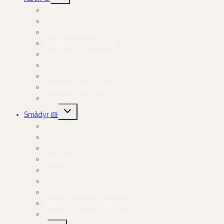
Kaninfoder og Hø
Godbidder og Snacks
Leg og Aktivering
Indretning og Tilbehør
Skåle og Drikkeflasker
Bundlag
Kanintoilet og Tilbehør
Kaninpleje og Velvære
Transportkasser og Seler
Skift
Smådyr 🐹
undermenu
Smådyrsfoder og Hø
Godbidder og Snacks
Leg og Aktivering
Bundlag
Burindretning
Skåle og Drikkeflasker
Toiletter, badekar og sand
Smådyrspleje og Velvære
Transportkasser Til Smådyr