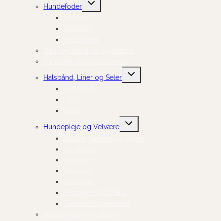
Skift
Hundefoder
undermenu
Tørfoder
Vådfoder
Kosttilskud
Hundegodbidder og Snacks
Hundelegetøj og Aktivering
Skift
Halsbånd, Liner og Seler
undermenu
Halsbånd
Liner
Seler
Skift
Hundepleje og Velvære
undermenu
Børster, kamme og sakse
Tandpleje
Øjenpleje
Ørepleje
Potepleje
Pelspleje og tilbehør
Shampoo og balsam
Hundeskåle og Tilbehør