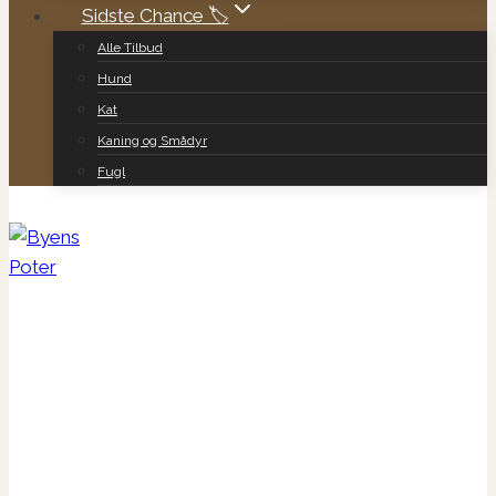
Sidste Chance 🏷️
Alle Tilbud
Hund
Kat
Kaning og Smådyr
Fugl