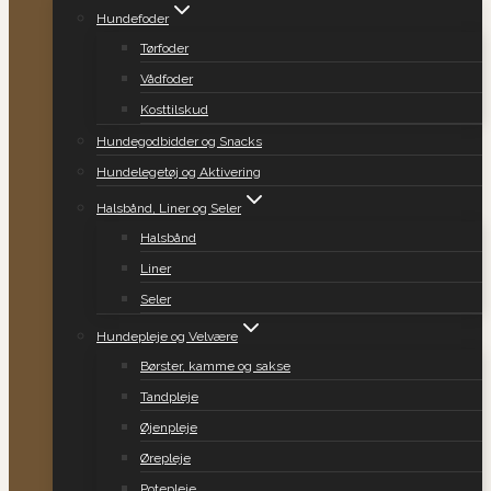
Hundefoder
Tørfoder
Vådfoder
Kosttilskud
Hundegodbidder og Snacks
Hundelegetøj og Aktivering
Halsbånd, Liner og Seler
Halsbånd
Liner
Seler
Hundepleje og Velvære
Børster, kamme og sakse
Tandpleje
Øjenpleje
Ørepleje
Potepleje