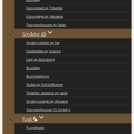
Kanintoilet og Tilbehør
Kaninpleje og Velvære
Transportkasser og Seler
Smådyr 🐹
Smådyrsfoder og Hø
Godbidder og Snacks
Leg og Aktivering
Bundlag
Burindretning
Skåle og Drikkeflasker
Toiletter, badekar og sand
Smådyrspleje og Velvære
Transportkasser Til Smådyr
Fugl 🦜
Fuglefoder