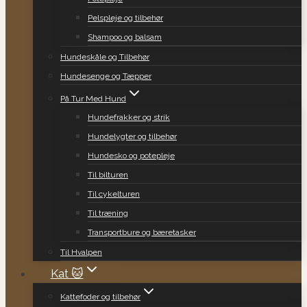
Pelspleje og tilbehør
Shampoo og balsam
Hundeskåle og Tilbehør
Hundesenge og Tæpper
På Tur Med Hund
Hundefrakker og strik
Hundelygter og tilbehør
Hundesko og potepleje
Til bilturen
Til cykelturen
Til træning
Transportbure og bæretasker
Til Hvalpen
Kat 🐱
Kattefoder og tilbehør