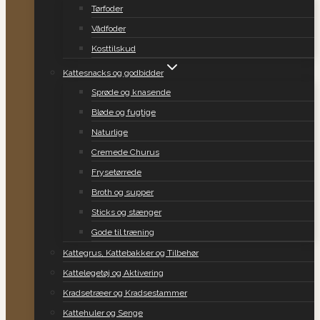
Tørfoder
Vådfoder
Kosttilskud
Kattesnacks og godbidder
Sprøde og knasende
Bløde og fugtige
Naturlige
Cremede Churus
Frysetørrede
Broth og supper
Sticks og stænger
Gode til træning
Kattegrus, Kattebakker og Tilbehør
Kattelegetøj og Aktivering
Kradsetræer og Kradsestammer
Kattehuler og Senge