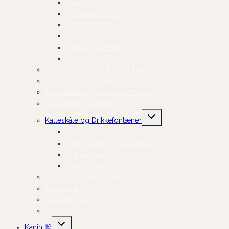
Naturlige
Cremede Churus
Frysetørrede
Broth og supper
Sticks og stænger
Gode til træning
Kattegrus, Kattebakker og Tilbehør
Kattelegetøj og Aktivering
Kradsetræer og Kradsestammer
Kattehuler og Senge
Skift
Katteskåle og Drikkefontæner
undermenu
Skåle
Slikkemåtter og Slowfeeder
Drikkefontæner og tilbehør
Dækkeservietter
Katteseler, Liner og Halsbånd
Kattepleje
Kattetransport
Til killingen
Skift
Kanin 🐰
undermenu