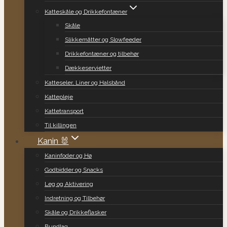
Katteskåle og Drikkefontæner
Skåle
Slikkemåtter og Slowfeeder
Drikkefontæner og tilbehør
Dækkeservietter
Katteseler, Liner og Halsbånd
Kattepleje
Kattetransport
Til killingen
Kanin 🐰
Kaninfoder og Hø
Godbidder og Snacks
Leg og Aktivering
Indretning og Tilbehør
Skåle og Drikkeflasker
Bundlag