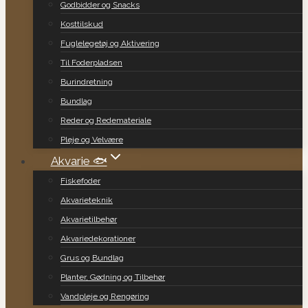
Godbidder og Snacks
Kosttilskud
Fuglelegetøj og Aktivering
Til Foderpladsen
Burindretning
Bundlag
Reder og Redemateriale
Pleje og Velvære
Akvarie 🐟
Fiskefoder
Akvarieteknik
Akvarietilbehør
Akvariedekorationer
Grus og Bundlag
Planter, Gødning og Tilbehør
Vandpleje og Rengøring