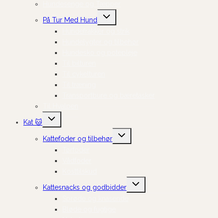
Hundesenge og Tæpper
Skift
På Tur Med Hund
undermenu
Hundefrakker og strik
Hundelygter og tilbehør
Hundesko og potepleje
Til bilturen
Til cykelturen
Til træning
Transportbure og bæretasker
Til Hvalpen
Skift
Kat 🐱
undermenu
Skift
Kattefoder og tilbehør
undermenu
Tørfoder
Vådfoder
Kosttilskud
Skift
Kattesnacks og godbidder
undermenu
Sprøde og knasende
Bløde og fugtige