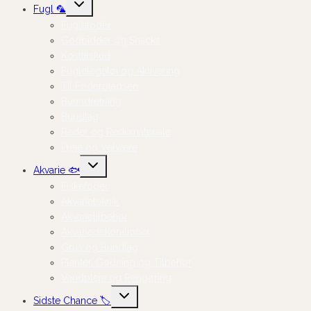
Skift
Fugl 🦜
undermenu
Fuglefoder
Godbidder og Snacks
Kosttilskud
Fuglelegetøj og Aktivering
Til Foderpladsen
Burindretning
Bundlag
Reder og Redemateriale
Pleje og Velvære
Skift
Akvarie 🐟
undermenu
Fiskefoder
Akvarieteknik
Akvarietilbehør
Akvariedekorationer
Grus og Bundlag
Planter, Gødning og Tilbehør
Vandpleje og Rengøring
Skift
Sidste Chance 🏷️
undermenu