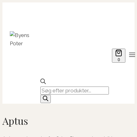
Fortsæt
til
indhold
0
Products
search
Aptus