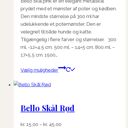
varesiden
Bello skål pink er en elegant metalskål
til
prydet med et mønster af poter og kødben.
kr. 45,00
Den mindste størrelse på 300 ml har
udelukkende et potemønster. Den er
velegnet til både hunde og katte.
Tilgængelig i flere farver og størrelser. 300
ml. -12×4,5 cm. 500 ml. – 14×5 cm. 800 ml. –
17×5,5 cm. 1500…
Dette
Vælg muligheder
vare
har
flere
varianter.
Bello Skål Rød
Mulighederne
kan
vælges
Prisinterval:
kr.
15,00
–
kr.
45,00