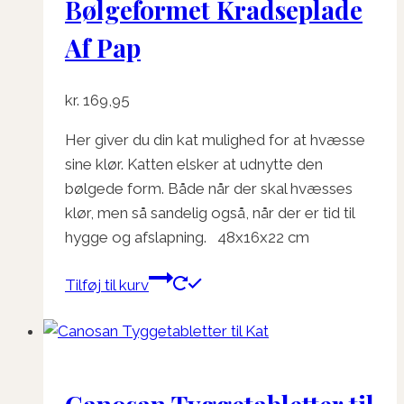
Bølgeformet Kradseplade
Mulighederne
kan
Af Pap
vælges
på
kr.
169,95
varesiden
Her giver du din kat mulighed for at hvæsse
sine klør. Katten elsker at udnytte den
bølgede form. Både når der skal hvæsses
klør, men så sandelig også, når der er tid til
hygge og afslapning. 48x16x22 cm
Tilføj til kurv