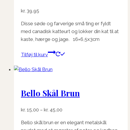
kr.
39,95
Disse søde og farverige små ting er fyldt
med canadisk katteurt og lokker din kat til at
kaste, hærge og jage. 16×6,5x3cm
Tilføj til kurv
Bello Skål Brun
Prisinterval:
kr.
15,00
–
kr.
45,00
kr. 15,00
Bello skål brun er en elegant metalskål
til