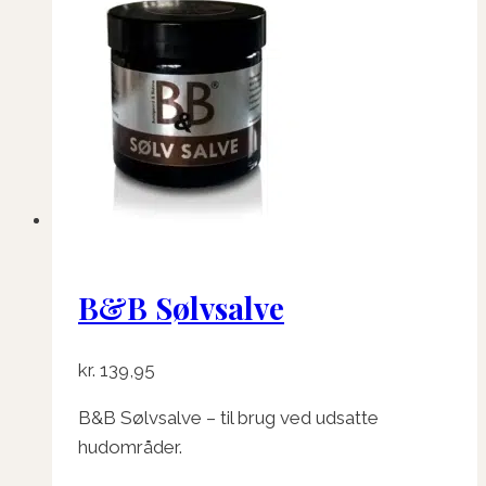
B&B Sølvsalve
kr.
139,95
B&B Sølvsalve – til brug ved udsatte
hudområder.