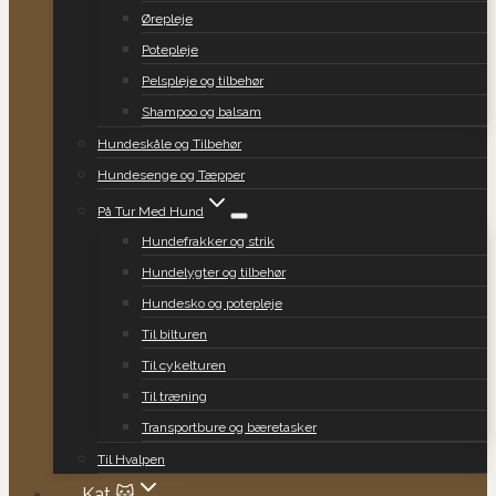
Ørepleje
Potepleje
Pelspleje og tilbehør
Shampoo og balsam
Hundeskåle og Tilbehør
Hundesenge og Tæpper
På Tur Med Hund
Hundefrakker og strik
Hundelygter og tilbehør
Hundesko og potepleje
Til bilturen
Til cykelturen
Til træning
Transportbure og bæretasker
Til Hvalpen
Kat 🐱