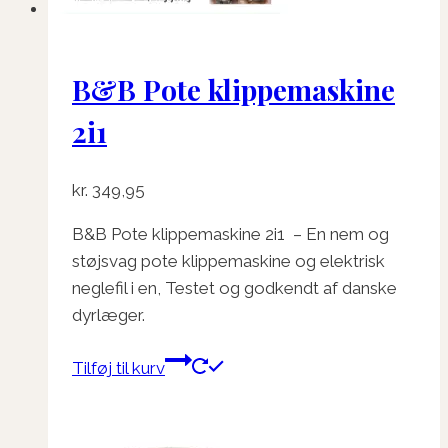
B&B Pote klippemaskine
2i1
kr.
349,95
B&B Pote klippemaskine 2i1 – En nem og
støjsvag pote klippemaskine og elektrisk
neglefil i en, Testet og godkendt af danske
dyrlæger.
Tilføj til kurv