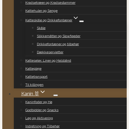
Kradsetræer og Kradsestammer
Kattehuler og Senge
Katteskåle og Drikkefontæner
Skåle
Slikkemåtter og Slowfeeder
Drikkefontæner og tilbehør
Dækkeservietter
Katteseler, Liner og Halsbånd
Kattepleje
Kattetransport
Til killingen
Kanin 🐰
Kaninfoder og Hø
Godbidder og Snacks
Leg og Aktivering
Indretning og Tilbehør