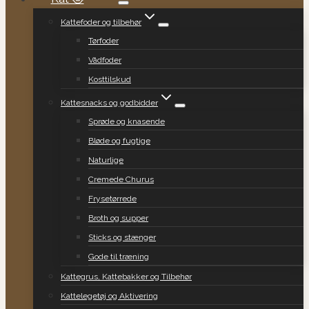
Kattefoder og tilbehør
Tørfoder
Vådfoder
Kosttilskud
Kattesnacks og godbidder
Sprøde og knasende
Bløde og fugtige
Naturlige
Cremede Churus
Frysetørrede
Broth og supper
Sticks og stænger
Gode til træning
Kattegrus, Kattebakker og Tilbehør
Kattelegetøj og Aktivering