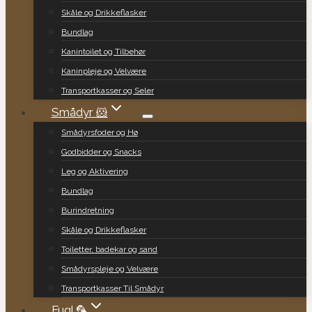
Skåle og Drikkeflasker
Bundlag
Kanintoilet og Tilbehør
Kaninpleje og Velvære
Transportkasser og Seler
Smådyr 🐹
Smådyrsfoder og Hø
Godbidder og Snacks
Leg og Aktivering
Bundlag
Burindretning
Skåle og Drikkeflasker
Toiletter, badekar og sand
Smådyrspleje og Velvære
Transportkasser Til Smådyr
Fugl 🦜