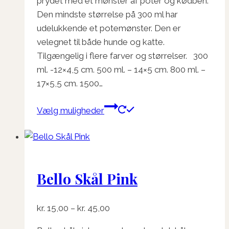
prydet med et mønster af poter og kødben.
kr. 45,00
Den mindste størrelse på 300 ml har
udelukkende et potemønster. Den er
velegnet til både hunde og katte.
Tilgængelig i flere farver og størrelser. 300
ml. -12×4,5 cm. 500 ml. – 14×5 cm. 800 ml. –
17×5,5 cm. 1500…
Dette
Vælg muligheder
vare
har
flere
varianter.
Bello Skål Pink
Mulighederne
kan
vælges
Prisinterval:
kr.
15,00
–
kr.
45,00
på
kr. 15,00