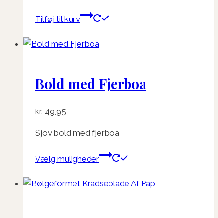
Tilføj til kurv
Bold med Fjerboa
kr.
49,95
Sjov bold med fjerboa
Dette
Vælg muligheder
vare
har
flere
varianter.