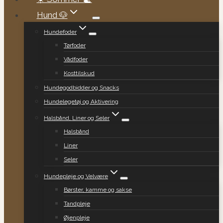
Hund 🐶
Hundefoder
Tørfoder
Vådfoder
Kosttilskud
Hundegodbidder og Snacks
Hundelegetøj og Aktivering
Halsbånd, Liner og Seler
Halsbånd
Liner
Seler
Hundepleje og Velvære
Børster, kamme og sakse
Tandpleje
Øjenpleje