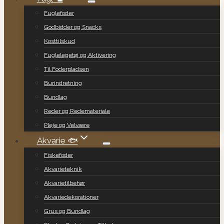
Fuglefoder
Godbidder og Snacks
Kosttilskud
Fuglelegetøj og Aktivering
Til Foderpladsen
Burindretning
Bundlag
Reder og Redemateriale
Pleje og Velvære
Akvarie 🐟
Fiskefoder
Akvarieteknik
Akvarietilbehør
Akvariedekorationer
Grus og Bundlag