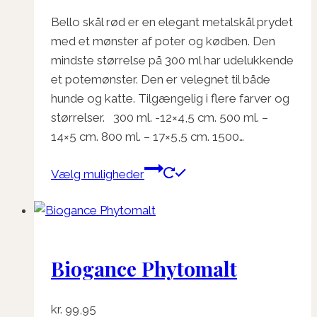
på
kr. 15,00
varesiden
Bello skål rød er en elegant metalskål prydet
til
med et mønster af poter og kødben. Den
kr. 45,00
mindste størrelse på 300 ml har udelukkende
et potemønster. Den er velegnet til både
hunde og katte. Tilgængelig i flere farver og
størrelser. 300 ml. -12×4,5 cm. 500 ml. –
14×5 cm. 800 ml. – 17×5,5 cm. 1500…
Dette
Vælg muligheder
vare
har
flere
varianter.
Biogance Phytomalt
Mulighederne
kan
vælges
kr.
99,95