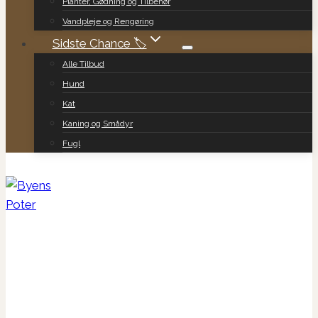
Planter, Gødning og Tilbehør
Vandpleje og Rengøring
Sidste Chance 🏷️
Alle Tilbud
Hund
Kat
Kaning og Smådyr
Fugl