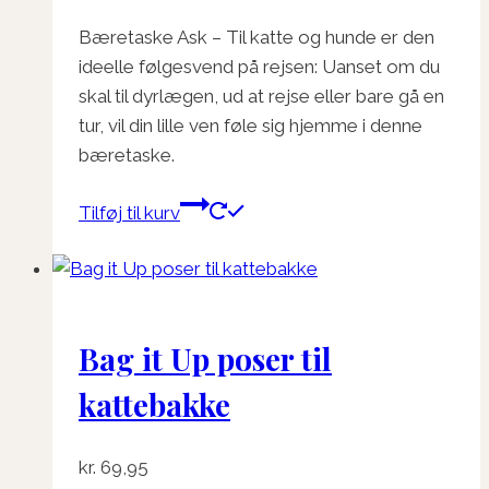
Bæretaske Ask – Til katte og hunde er den
ideelle følgesvend på rejsen: Uanset om du
skal til dyrlægen, ud at rejse eller bare gå en
tur, vil din lille ven føle sig hjemme i denne
bæretaske.
Tilføj til kurv
Bag it Up poser til
kattebakke
kr.
69,95