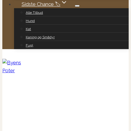
Sidste Chance 🏷️
Alle Tilbud
Hund
Kat
Kaning og Smådyr
Fugl