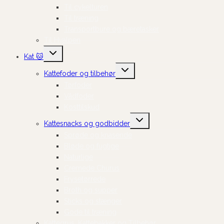
Til cykelturen
Til træning
Transportbure og bæretasker
Til Hvalpen
Skift
Kat 🐱
undermenu
Skift
Kattefoder og tilbehør
undermenu
Tørfoder
Vådfoder
Kosttilskud
Skift
Kattesnacks og godbidder
undermenu
Sprøde og knasende
Bløde og fugtige
Naturlige
Cremede Churus
Frysetørrede
Broth og supper
Sticks og stænger
Gode til træning
Kattegrus, Kattebakker og Tilbehør