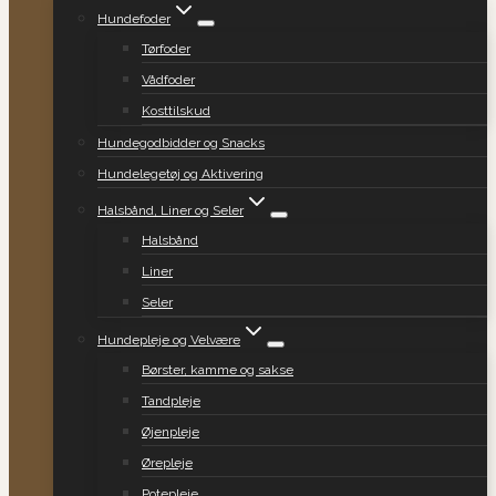
Hundefoder
Tørfoder
Vådfoder
Kosttilskud
Hundegodbidder og Snacks
Hundelegetøj og Aktivering
Halsbånd, Liner og Seler
Halsbånd
Liner
Seler
Hundepleje og Velvære
Børster, kamme og sakse
Tandpleje
Øjenpleje
Ørepleje
Potepleje