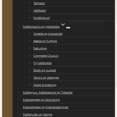
Tørfoder
Vådfoder
Kosttilskud
Kattesnacks og godbidder
Sprøde og knasende
Bløde og fugtige
Naturlige
Cremede Churus
Frysetørrede
Broth og supper
Sticks og stænger
Gode til træning
Kattegrus, Kattebakker og Tilbehør
Kattelegetøj og Aktivering
Kradsetræer og Kradsestammer
Kattehuler og Senge