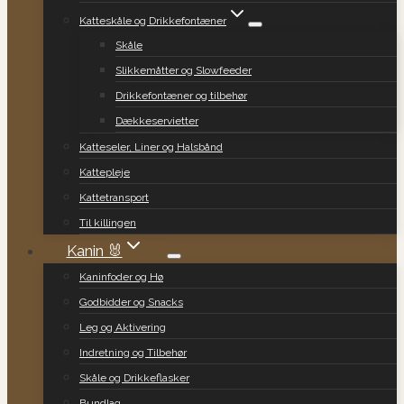
Katteskåle og Drikkefontæner
Skåle
Slikkemåtter og Slowfeeder
Drikkefontæner og tilbehør
Dækkeservietter
Katteseler, Liner og Halsbånd
Kattepleje
Kattetransport
Til killingen
Kanin 🐰
Kaninfoder og Hø
Godbidder og Snacks
Leg og Aktivering
Indretning og Tilbehør
Skåle og Drikkeflasker
Bundlag