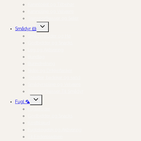
Kanintoilet og Tilbehør
Kaninpleje og Velvære
Transportkasser og Seler
Skift
Smådyr 🐹
undermenu
Smådyrsfoder og Hø
Godbidder og Snacks
Leg og Aktivering
Bundlag
Burindretning
Skåle og Drikkeflasker
Toiletter, badekar og sand
Smådyrspleje og Velvære
Transportkasser Til Smådyr
Skift
Fugl 🦜
undermenu
Fuglefoder
Godbidder og Snacks
Kosttilskud
Fuglelegetøj og Aktivering
Til Foderpladsen