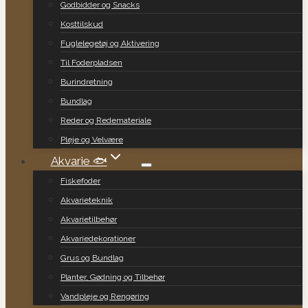
Godbidder og Snacks
Kosttilskud
Fuglelegetøj og Aktivering
Til Foderpladsen
Burindretning
Bundlag
Reder og Redemateriale
Pleje og Velvære
Akvarie 🐟
Fiskefoder
Akvarieteknik
Akvarietilbehør
Akvariedekorationer
Grus og Bundlag
Planter, Gødning og Tilbehør
Vandpleje og Rengøring