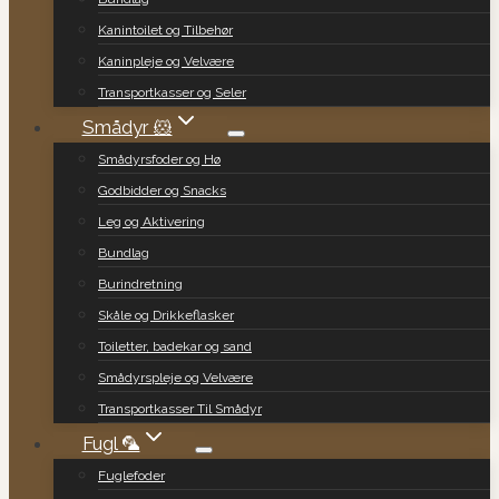
Kanintoilet og Tilbehør
Kaninpleje og Velvære
Transportkasser og Seler
Smådyr 🐹
Smådyrsfoder og Hø
Godbidder og Snacks
Leg og Aktivering
Bundlag
Burindretning
Skåle og Drikkeflasker
Toiletter, badekar og sand
Smådyrspleje og Velvære
Transportkasser Til Smådyr
Fugl 🦜
Fuglefoder