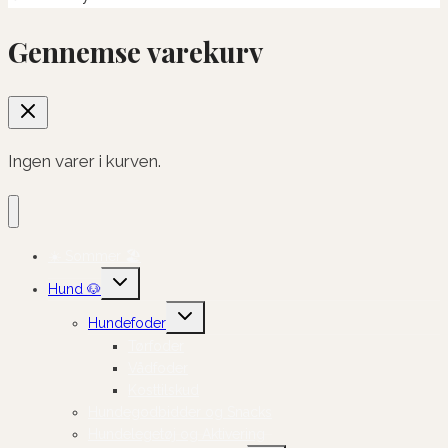
Gennemse varekurv
Ingen varer i kurven.
☀️ Sommer 🏖️
Skift
Hund 🐶
undermenu
Skift
Hundefoder
undermenu
Tørfoder
Vådfoder
Kosttilskud
Hundegodbidder og Snacks
Hundelegetøj og Aktivering