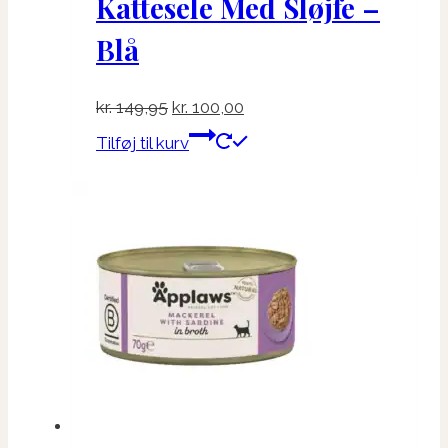
Kattesele Med Sløjfe –
Blå
Den
Den
kr.
149,95
kr.
100,00
oprindelige
aktuelle
Tilføj til kurv
pris
pris
var:
er:
kr. 149,95.
kr. 100,00.