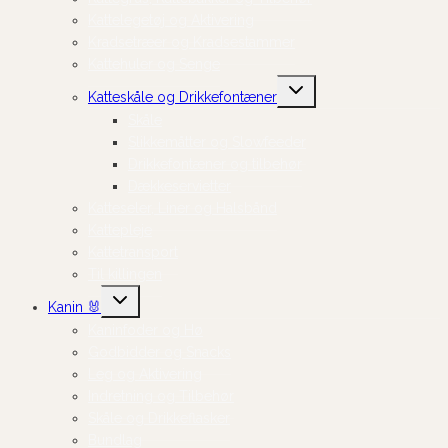
Kattelegetøj og Aktivering
Kradsetræer og Kradsestammer
Kattehuler og Senge
Skift
Katteskåle og Drikkefontæner
undermenu
Skåle
Slikkemåtter og Slowfeeder
Drikkefontæner og tilbehør
Dækkeservietter
Katteseler, Liner og Halsbånd
Kattepleje
Kattetransport
Til killingen
Skift
Kanin 🐰
undermenu
Kaninfoder og Hø
Godbidder og Snacks
Leg og Aktivering
Indretning og Tilbehør
Skåle og Drikkeflasker
Bundlag