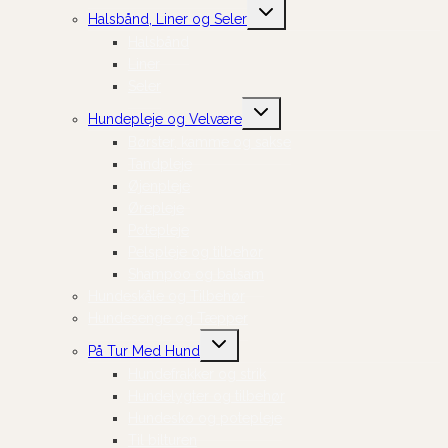
Skift
Halsbånd, Liner og Seler
undermenu
Halsbånd
Liner
Seler
Skift
Hundepleje og Velvære
undermenu
Børster, kamme og sakse
Tandpleje
Øjenpleje
Ørepleje
Potepleje
Pelspleje og tilbehør
Shampoo og balsam
Hundeskåle og Tilbehør
Hundesenge og Tæpper
Skift
På Tur Med Hund
undermenu
Hundefrakker og strik
Hundelygter og tilbehør
Hundesko og potepleje
Til bilturen