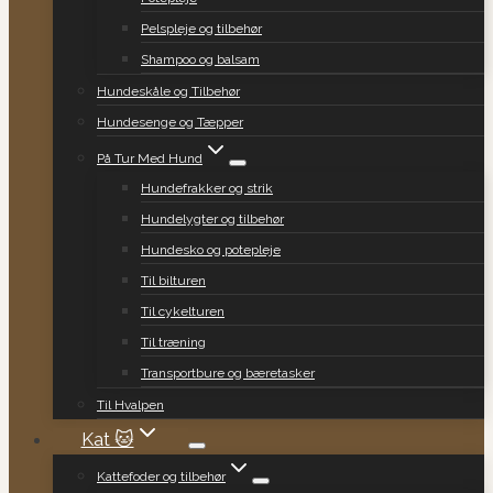
Pelspleje og tilbehør
Shampoo og balsam
Hundeskåle og Tilbehør
Hundesenge og Tæpper
På Tur Med Hund
Hundefrakker og strik
Hundelygter og tilbehør
Hundesko og potepleje
Til bilturen
Til cykelturen
Til træning
Transportbure og bæretasker
Til Hvalpen
Kat 🐱
Kattefoder og tilbehør