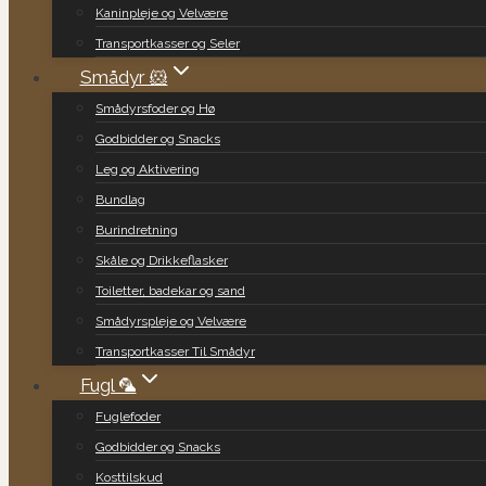
Kaninpleje og Velvære
Transportkasser og Seler
Smådyr 🐹
Smådyrsfoder og Hø
Godbidder og Snacks
Leg og Aktivering
Bundlag
Burindretning
Skåle og Drikkeflasker
Toiletter, badekar og sand
Smådyrspleje og Velvære
Transportkasser Til Smådyr
Fugl 🦜
Fuglefoder
Godbidder og Snacks
Kosttilskud