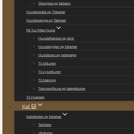
Shampoo og balsam
Hundeskåle og Tilbehør
Hundesenge og Tæpper
På Tur Med Hund
Hundefrakker og strik
Hundelygter og tilbehør
Hundesko og potepleje
Til bilturen
Til cykelturen
Til træning
Transportbure og bæretasker
Til Hvalpen
Kat 🐱
Kattefoder og tilbehør
Tørfoder
Vådfoder