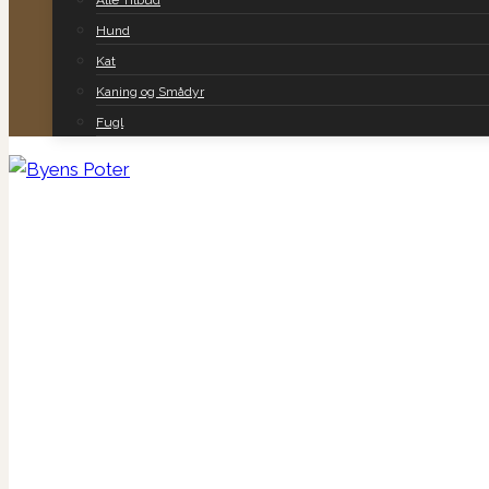
Alle Tilbud
Hund
Kat
Kaning og Smådyr
Fugl