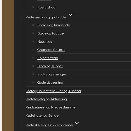
Kosttilskud
Kattesnacks og godbidder
Sprøde og knasende
Bløde og fugtige
Naturlige
Cremede Churus
Frysetørrede
Broth og supper
Sticks og stænger
Gode til træning
Kattegrus, Kattebakker og Tilbehør
Kattelegetøj og Aktivering
Kradsetræer og Kradsestammer
Kattehuler og Senge
Katteskåle og Drikkefontæner