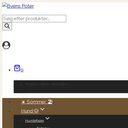
Fortsæt
til
Products
indhold
search
0
Ingen varer i kurven.
☀️ Sommer 🏖️
Hund 🐶
Hundefoder