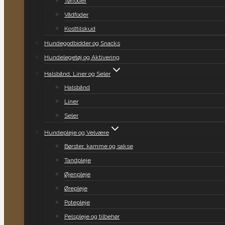
Tørfoder
Vådfoder
Kosttilskud
Hundegodbidder og Snacks
Hundelegetøj og Aktivering
Halsbånd, Liner og Seler
Halsbånd
Liner
Seler
Hundepleje og Velvære
Børster, kamme og sakse
Tandpleje
Øjenpleje
Ørepleje
Potepleje
Pelspleje og tilbehør