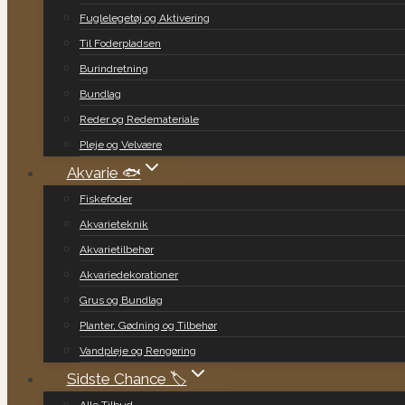
Fuglelegetøj og Aktivering
Til Foderpladsen
Burindretning
Bundlag
Reder og Redemateriale
Pleje og Velvære
Akvarie 🐟
Fiskefoder
Akvarieteknik
Akvarietilbehør
Akvariedekorationer
Grus og Bundlag
Planter, Gødning og Tilbehør
Vandpleje og Rengøring
Sidste Chance 🏷️