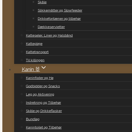
Skåle
Slikkemåtter og Slowfeeder
Drikkefontæner og tilbehør
Dækkeservietter
Katteseler, Liner og Halsbånd
Kattepleje
Kattetransport
Til killingen
Kanin 🐰
Kaninfoder og Hø
Godbidder og Snacks
Leg og Aktivering
Indretning og Tilbehør
Skåle og Drikkeflasker
Bundlag
Kanintoilet og Tilbehør