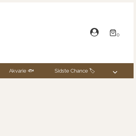
0
Akvarie 🐟
Sidste Chance 🏷️