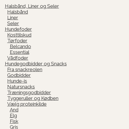
Halsbånd, Liner og Seler
Halsbånd
Liner
Seler
Hundefoder
Kosttilskud
Tørfoder
Belcando
Essential
Vådfoder
Hundegodbidder og Snacks
Fra snackreolen
Godbidder
Hunde-is
Natursnacks
Træningsgodbidder
Tyggeruller og Kødben
Vælg proteinkilde
And
Elg
Fisk
Gris