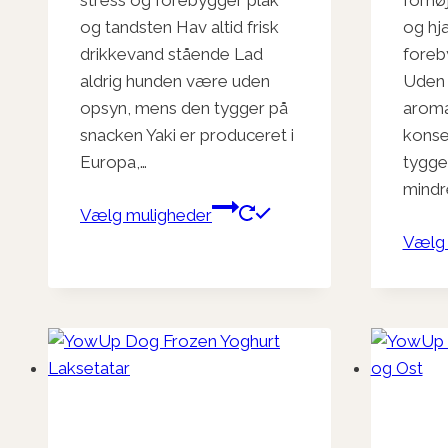
stress og forebygger plak
fornø
og tandsten Hav altid frisk
og hj
drikkevand stående Lad
foreb
aldrig hunden være uden
Uden t
opsyn, mens den tygger på
arom
snacken Yaki er produceret i
konse
Europa,…
tygget
mindr
Dette
Vælg muligheder
vare
Vælg 
har
flere
varianter.
Mulighederne
kan
vælges
på