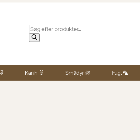
Products
search
🐱
Kanin 🐰
Smådyr 🐹
Fugl 🦜