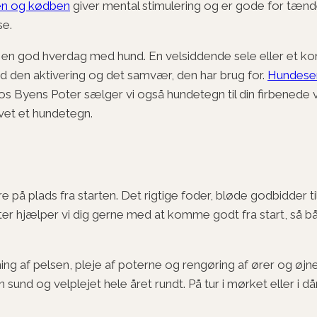
n og kødben
giver mental stimulering og er gode for tæn
se.
r en god hverdag med hund. En velsiddende sele eller et k
nd den aktivering og det samvær, den har brug for.
Hundese
 Byens Poter sælger vi også hundetegn til din firbenede ven
vet et hundetegn.
ære på plads fra starten. Det rigtige foder, bløde godbidder t
oter hjælper vi dig gerne med at komme godt fra start, så 
ning af pelsen, pleje af poterne og rengøring af ører og øj
nd og velplejet hele året rundt. På tur i mørket eller i dår