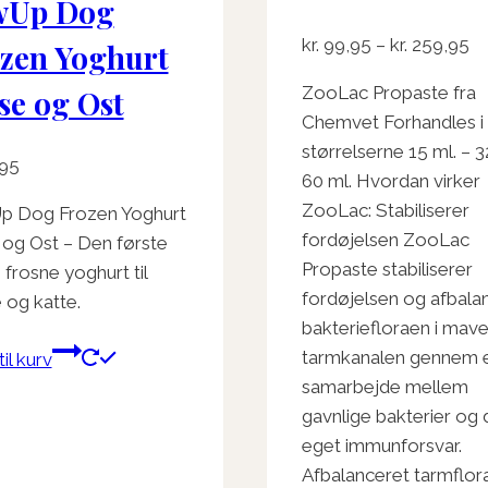
på
wUp Dog
varesiden
Pr
kr.
99,95
–
kr.
259,95
zen Yoghurt
kr
ZooLac Propaste fra
se og Ost
til
Chemvet Forhandles i
kr
størrelserne 15 ml. – 3
95
60 ml. Hvordan virker
ZooLac: Stabiliserer
 Dog Frozen Yoghurt
fordøjelsen ZooLac
 og Ost – Den første
Propaste stabiliserer
frosne yoghurt til
fordøjelsen og afbala
 og katte.
bakteriefloraen i mav
tarmkanalen gennem 
til kurv
samarbejde mellem
gavnlige bakterier og 
eget immunforsvar.
Afbalanceret tarmflora