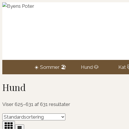
Fortsæt
til
indhold
☀️ Sommer 🏖️
Hund 🐶
Kat 
Hund
Viser 625–631 af 631 resultater