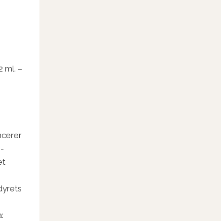
isinterval:
. 99,95
. 259,95
2 ml. –
ncerer
e-
et
dyrets
: