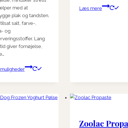
jelse, mindsker stress
ælper med at
Læs mere
ygge plak og tandsten.
ilsat salt, farve-,
a- og
rveringsstoffer. Lang
id giver fornøjelse,
e…
Dette
muligheder
vare
har
flere
varianter.
Mulighederne
kan
vælges
Zoolac Propa