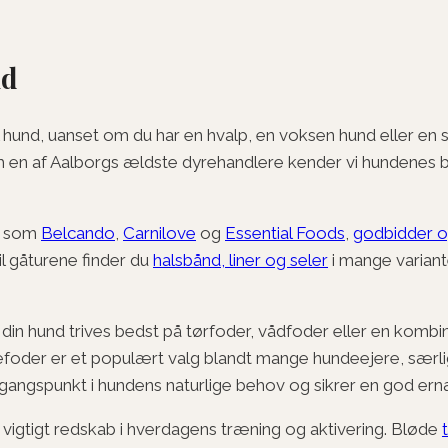
nd
hund, uanset om du har en hvalp, en voksen hund eller en sen
om en af Aalborgs ældste dyrehandlere kender vi hundenes 
er som
Belcando
,
Carnilove
og
Essential Foods
,
godbidder o
il gåturene finder du
halsbånd, liner og seler
i mange variant
din hund trives bedst på tørfoder, vådfoder eller en kombin
defoder er et populært valg blandt mange hundeejere, særlig
angspunkt i hundens naturlige behov og sikrer en god ernæring
 vigtigt redskab i hverdagens træning og aktivering. Bløde