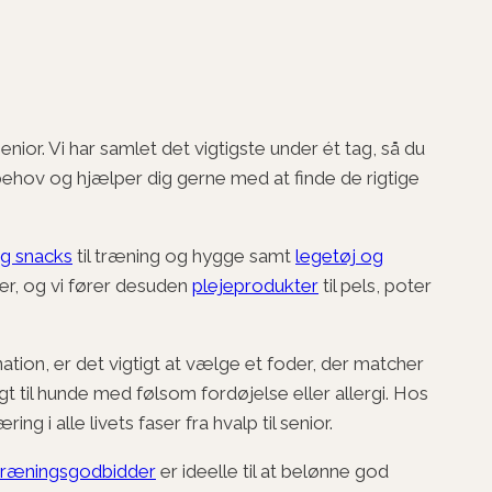
ior. Vi har samlet det vigtigste under ét tag, så du
behov og hjælper dig gerne med at finde de rigtige
g snacks
til træning og hygge samt
legetøj og
er, og vi fører desuden
plejeprodukter
til pels, poter
ation, er det vigtigt at vælge et foder, der matcher
t til hunde med følsom fordøjelse eller allergi. Hos
 i alle livets faser fra hvalp til senior.
træningsgodbidder
er ideelle til at belønne god