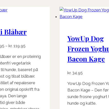
i Blåbær
YowUp Dog
Prisinterval:
95
–
kr.
119,95
Frozen Yogh
kr. 39,95
Blåbær er en proteinrig
Bacon Kage
til
tenfri vegetarisk
kr. 119,95
til hunde, baseret på
kr.
34,95
st og tilsat blåbær.
tillet af nepalesere
YowUp Dog Frozen Yo
en original opskrift fra
Bacon Kage – Den før
aya. Den lange
sunde frosne yoghurt t
tid giver både
hunde og katte.