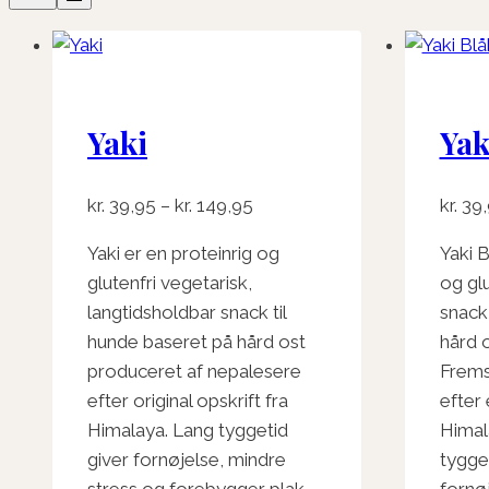
Yaki
Yak
Prisinterval:
kr.
39,95
–
kr.
149,95
kr.
39,
kr. 39,95
Yaki er en proteinrig og
Yaki 
til
glutenfri vegetarisk,
og glu
kr. 149,95
langtidsholdbar snack til
snack 
hunde baseret på hård ost
hård o
produceret af nepalesere
Frems
efter original opskrift fra
efter 
Himalaya. Lang tyggetid
Himal
giver fornøjelse, mindre
tygge