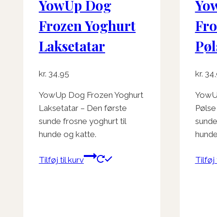
varesiden
YowUp Dog
Yo
Frozen Yoghurt
Fro
Laksetatar
Pøl
kr.
34,95
kr.
34,
YowUp Dog Frozen Yoghurt
YowUp
Laksetatar – Den første
Pølse
sunde frosne yoghurt til
sunde 
hunde og katte.
hunde
Tilføj til kurv
Tilføj 