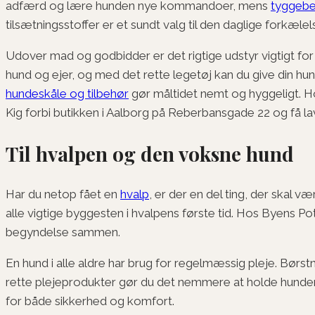
adfærd og lære hunden nye kommandoer, mens
tyggebe
tilsætningsstoffer er et sundt valg til den daglige forkælel
Udover mad og godbidder er det rigtige udstyr vigtigt fo
hund og ejer, og med det rette legetøj kan du give din hu
hundeskåle og tilbehør
gør måltidet nemt og hyggeligt. Hos
Kig forbi butikken i Aalborg på Reberbansgade 22 og få la
Til hvalpen og den voksne hund
Har du netop fået en
hvalp
, er der en del ting, der skal v
alle vigtige byggesten i hvalpens første tid. Hos Byens P
begyndelse sammen.
En hund i alle aldre har brug for regelmæssig pleje. Børst
rette plejeprodukter gør du det nemmere at holde hunden su
for både sikkerhed og komfort.