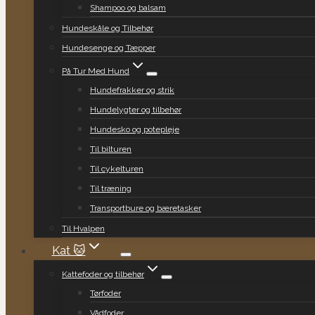
Shampoo og balsam
Hundeskåle og Tilbehør
Hundesenge og Tæpper
På Tur Med Hund
Hundefrakker og strik
Hundelygter og tilbehør
Hundesko og potepleje
Til bilturen
Til cykelturen
Til træning
Transportbure og bæretasker
Til Hvalpen
Kat 🐱
Kattefoder og tilbehør
Tørfoder
Vådfoder