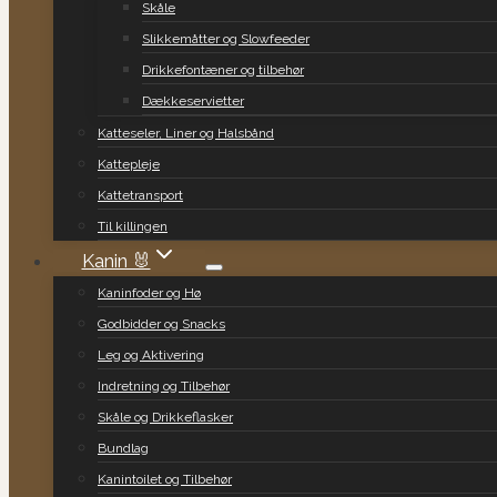
Skåle
Slikkemåtter og Slowfeeder
Drikkefontæner og tilbehør
Dækkeservietter
Katteseler, Liner og Halsbånd
Kattepleje
Kattetransport
Til killingen
Kanin 🐰
Kaninfoder og Hø
Godbidder og Snacks
Leg og Aktivering
Indretning og Tilbehør
Skåle og Drikkeflasker
Bundlag
Kanintoilet og Tilbehør