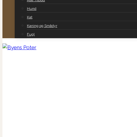
Alle Tilbud
Hund
Kat
Kaning og Smådyr
Fugl