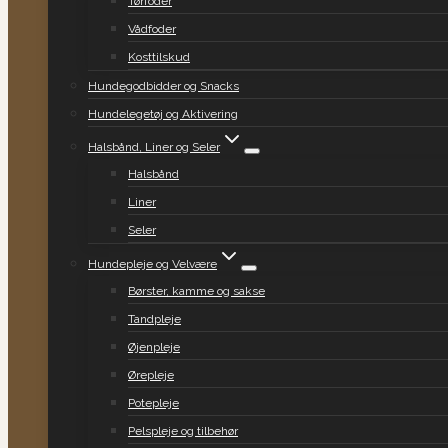
Tørfoder
Vådfoder
Kosttilskud
Hundegodbidder og Snacks
Hundelegetøj og Aktivering
Halsbånd, Liner og Seler
Halsbånd
Liner
Seler
Hundepleje og Velvære
Børster, kamme og sakse
Tandpleje
Øjenpleje
Ørepleje
Potepleje
Pelspleje og tilbehør