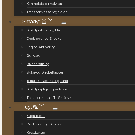
Kaninpleje og Velvære
Transportkasser og Seler
Smådyr 🐹
Smådyrsfoder og Hø
Godbidder og Snacks
Leg og Aktivering
Bundlag
Burindretning
Skåle og Drikkeflasker
Toiletter, badekar og sand
Smådyrspleje og Velvære
Transportkasser Til Smådyr
Fugl 🦜
Fuglefoder
Godbidder og Snacks
Kosttilskud