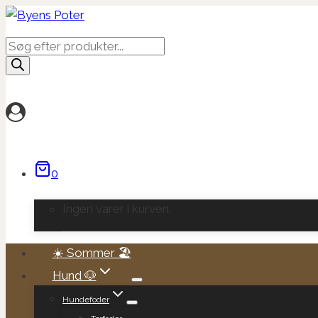
Fortsæt
til
Products
indhold
search
0
Ingen varer i kurven.
☀️ Sommer 🏖️
Hund 🐶
Hundefoder