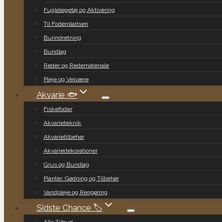
Fuglelegetøj og Aktivering
Til Foderpladsen
Burindretning
Bundlag
Reder og Redemateriale
Pleje og Velvære
Akvarie 🐟
Fiskefoder
Akvarieteknik
Akvarietilbehør
Akvariedekorationer
Grus og Bundlag
Planter, Gødning og Tilbehør
Vandpleje og Rengøring
Sidste Chance 🏷️