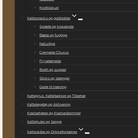
Kosttilskud
Kattesnacks og godbidder
Sprøde og knasende
Bløde og fugtige
Naturlige
Cremede Churus
Frysetørrede
Broth og supper
Sticks og stænger
Gode til træning
Kattegrus, Kattebakker og Tilbehør
Kattelegetøj og Aktivering
Kradsetræer og Kradsestammer
Kattehuler og Senge
Katteskåle og Drikkefontæner