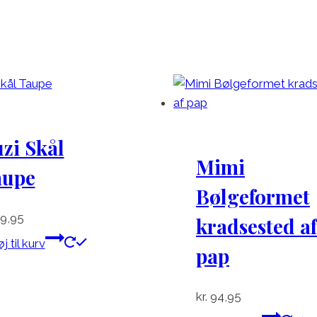
zi Skål
Mimi
aupe
Bølgeformet
9,95
kradsested af
øj til kurv
pap
kr.
94,95