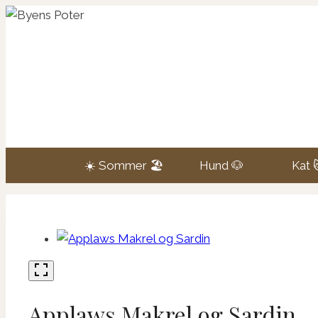
Fortsæt
til
indhold
☀️ Sommer 🏖️
Hund 🐶
Kat 
Applaws Makrel og Sardin