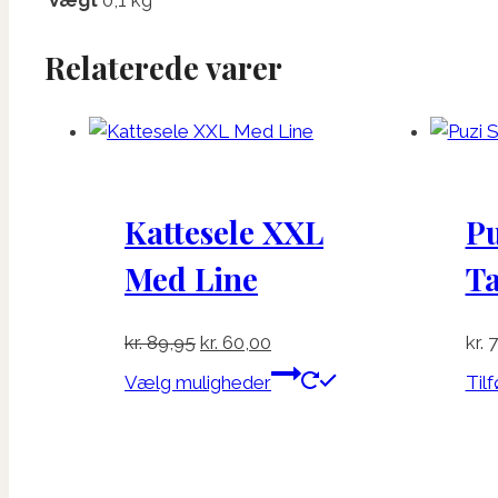
Relaterede varer
Kattesele XXL
Pu
Med Line
T
Den
Den
kr.
89,95
kr.
60,00
kr.
7
oprindelige
aktuelle
Dette
Vælg muligheder
Tilf
pris
pris
vare
var:
er:
har
kr. 89,95.
kr. 60,00.
flere
varianter.