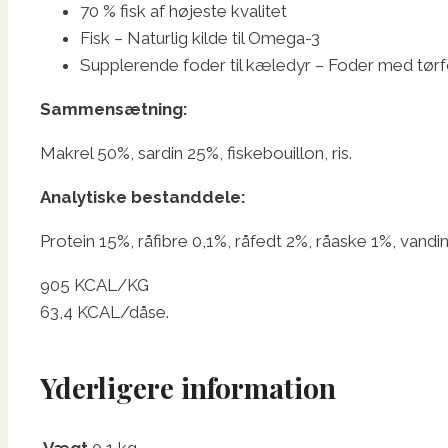
70 % fisk af højeste kvalitet
Fisk – Naturlig kilde til Omega-3
Supplerende foder til kæledyr – Foder med tørf
Sammensætning:
Makrel 50%, sardin 25%, fiskebouillon, ris.
Analytiske bestanddele:
Protein 15%, råfibre 0,1%, råfedt 2%, råaske 1%, vand
905 KCAL/KG
63,4 KCAL/dåse.
Yderligere information
Vægt
0,1 kg