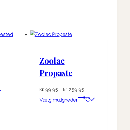
Zoolac
Propaste
Prisinterval:
kr.
99,95
–
kr.
259,95
kr. 99,95
Dette
Vælg muligheder
til
vare
kr. 259,95
har
flere
varianter.