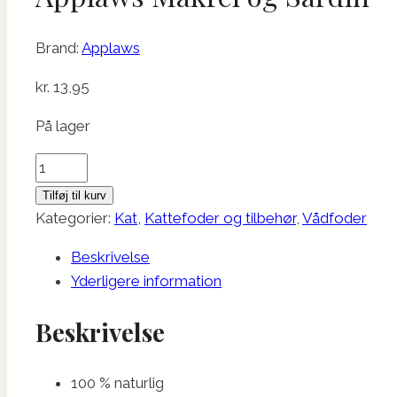
Brand:
Applaws
kr.
13,95
På lager
Applaws
Makrel
Tilføj til kurv
og
Kategorier:
Kat
,
Kattefoder og tilbehør
,
Vådfoder
Sardin
Beskrivelse
antal
Yderligere information
Beskrivelse
100 % naturlig