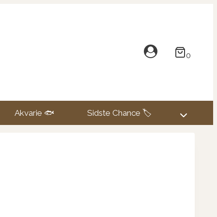
0
Akvarie 🐟
Sidste Chance 🏷️