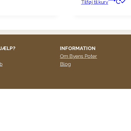
Tilføj til kurv
JÆLP?
INFORMATION
Om Byens Poter
øb
Blog