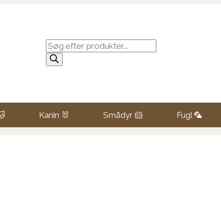
Products
search
🐱
Kanin 🐰
Smådyr 🐹
Fugl 🦜