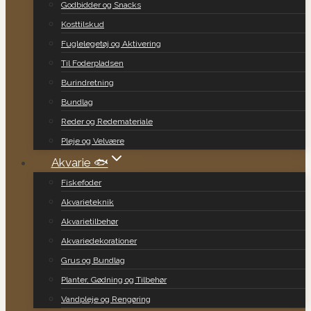
Godbidder og Snacks
Kosttilskud
Fuglelegetøj og Aktivering
Til Foderpladsen
Burindretning
Bundlag
Reder og Redemateriale
Pleje og Velvære
Akvarie 🐟
Fiskefoder
Akvarieteknik
Akvarietilbehør
Akvariedekorationer
Grus og Bundlag
Planter, Gødning og Tilbehør
Vandpleje og Rengøring