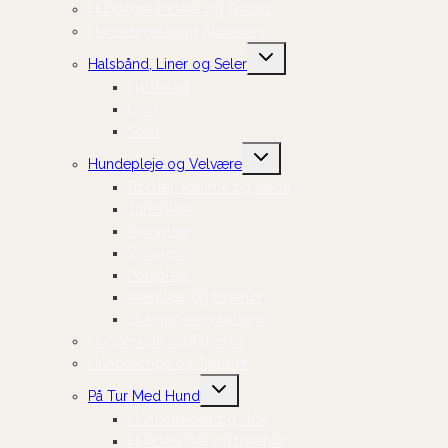
Hundegodbidder og Snacks
Hundelegetøj og Aktivering
Skift
Halsbånd, Liner og Seler
undermenu
Halsbånd
Liner
Seler
Skift
Hundepleje og Velvære
undermenu
Børster, kamme og sakse
Tandpleje
Øjenpleje
Ørepleje
Potepleje
Pelspleje og tilbehør
Shampoo og balsam
Hundeskåle og Tilbehør
Hundesenge og Tæpper
Skift
På Tur Med Hund
undermenu
Hundefrakker og strik
Hundelygter og tilbehør