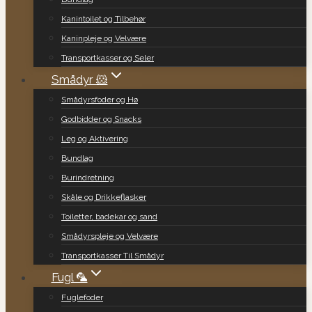
Kanintoilet og Tilbehør
Kaninpleje og Velvære
Transportkasser og Seler
Smådyr 🐹
Smådyrsfoder og Hø
Godbidder og Snacks
Leg og Aktivering
Bundlag
Burindretning
Skåle og Drikkeflasker
Toiletter, badekar og sand
Smådyrspleje og Velvære
Transportkasser Til Smådyr
Fugl 🦜
Fuglefoder