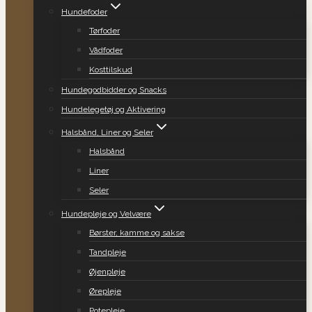
Hundefoder
Tørfoder
Vådfoder
Kosttilskud
Hundegodbidder og Snacks
Hundelegetøj og Aktivering
Halsbånd, Liner og Seler
Halsbånd
Liner
Seler
Hundepleje og Velvære
Børster, kamme og sakse
Tandpleje
Øjenpleje
Ørepleje
Potepleje