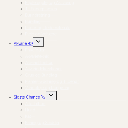
Fuglelegetøj og Aktivering
Til Foderpladsen
Burindretning
Bundlag
Reder og Redemateriale
Pleje og Velvære
Skift
Akvarie 🐟
undermenu
Fiskefoder
Akvarieteknik
Akvarietilbehør
Akvariedekorationer
Grus og Bundlag
Planter, Gødning og Tilbehør
Vandpleje og Rengøring
Skift
Sidste Chance 🏷️
undermenu
Alle Tilbud
Hund
Kat
Kaning og Smådyr