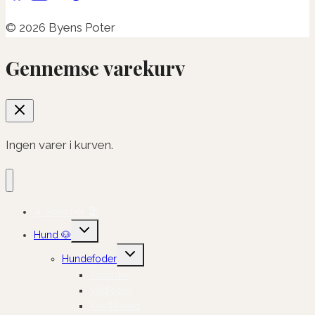
© 2026 Byens Poter
Gennemse varekurv
Ingen varer i kurven.
☀️ Sommer 🏖️
Skift
Hund 🐶
undermenu
Skift
Hundefoder
undermenu
Tørfoder
Vådfoder
Kosttilskud