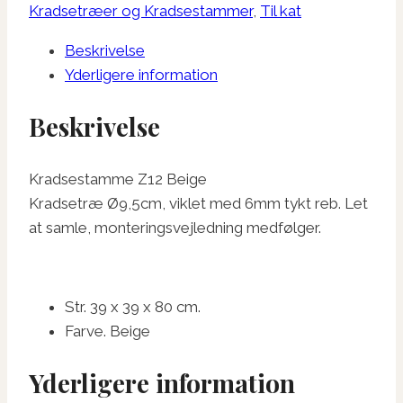
antal
Kradsetræer og Kradsestammer
,
Til kat
Beskrivelse
Yderligere information
Beskrivelse
Kradsestamme Z12 Beige
Kradsetræ Ø9,5cm, viklet med 6mm tykt reb. Let
at samle, monteringsvejledning medfølger.
Str. 39 x 39 x 80 cm.
Farve. Beige
Yderligere information