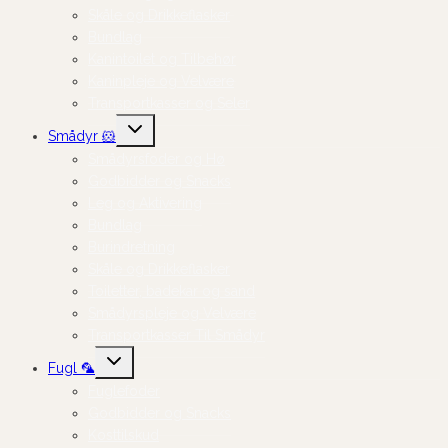
Skåle og Drikkeflasker
Bundlag
Kanintoilet og Tilbehør
Kaninpleje og Velvære
Transportkasser og Seler
Skift
Smådyr 🐹
undermenu
Smådyrsfoder og Hø
Godbidder og Snacks
Leg og Aktivering
Bundlag
Burindretning
Skåle og Drikkeflasker
Toiletter, badekar og sand
Smådyrspleje og Velvære
Transportkasser Til Smådyr
Skift
Fugl 🦜
undermenu
Fuglefoder
Godbidder og Snacks
Kosttilskud