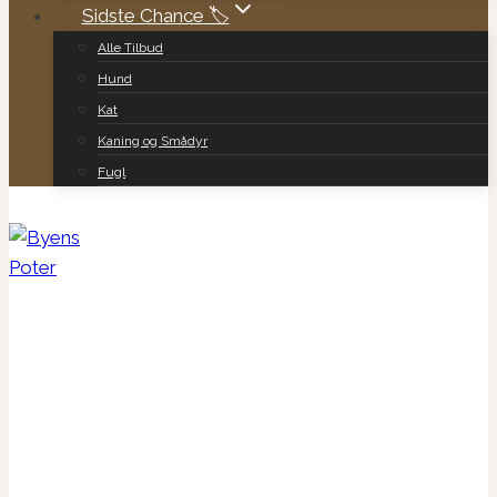
Sidste Chance 🏷️
Alle Tilbud
Hund
Kat
Kaning og Smådyr
Fugl