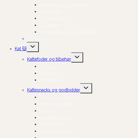
Hundesko og potepleje
Til bilturen
Til cykelturen
Til træning
Transportbure og bæretasker
Til Hvalpen
Skift
Kat 🐱
undermenu
Skift
Kattefoder og tilbehør
undermenu
Tørfoder
Vådfoder
Kosttilskud
Skift
Kattesnacks og godbidder
undermenu
Sprøde og knasende
Bløde og fugtige
Naturlige
Cremede Churus
Frysetørrede
Broth og supper
Sticks og stænger