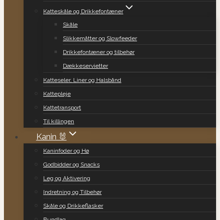
Katteskåle og Drikkefontæner
Skåle
Slikkemåtter og Slowfeeder
Drikkefontæner og tilbehør
Dækkeservietter
Katteseler, Liner og Halsbånd
Kattepleje
Kattetransport
Til killingen
Kanin 🐰
Kaninfoder og Hø
Godbidder og Snacks
Leg og Aktivering
Indretning og Tilbehør
Skåle og Drikkeflasker
Bundlag