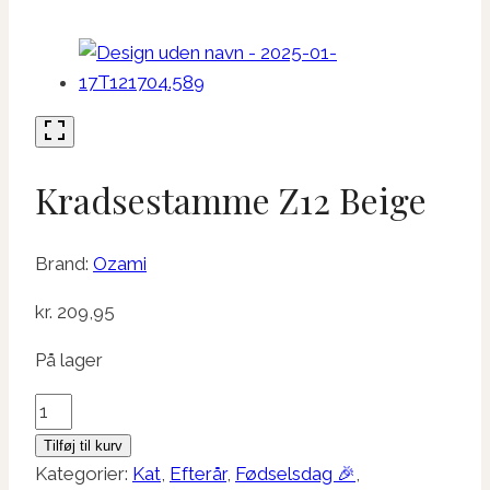
Kradsestamme Z12 Beige
Brand:
Ozami
kr.
209,95
På lager
Kradsestamme
Z12
Tilføj til kurv
Beige
Kategorier:
Kat
,
Efterår
,
Fødselsdag 🎉
,