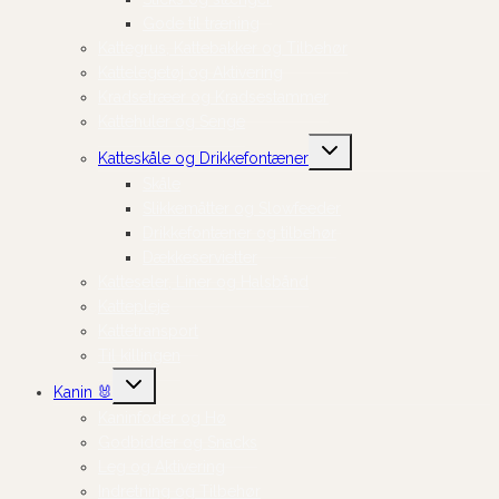
Gode til træning
Kattegrus, Kattebakker og Tilbehør
Kattelegetøj og Aktivering
Kradsetræer og Kradsestammer
Kattehuler og Senge
Skift
Katteskåle og Drikkefontæner
undermenu
Skåle
Slikkemåtter og Slowfeeder
Drikkefontæner og tilbehør
Dækkeservietter
Katteseler, Liner og Halsbånd
Kattepleje
Kattetransport
Til killingen
Skift
Kanin 🐰
undermenu
Kaninfoder og Hø
Godbidder og Snacks
Leg og Aktivering
Indretning og Tilbehør