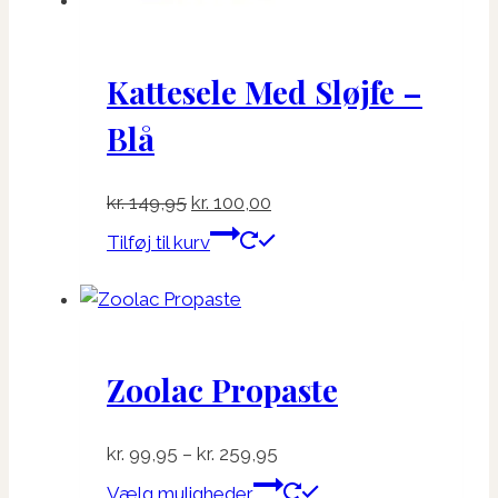
Kattesele Med Sløjfe –
Blå
Den
Den
kr.
149,95
kr.
100,00
oprindelige
aktuelle
Tilføj til kurv
pris
pris
var:
er:
kr. 149,95.
kr. 100,00.
Zoolac Propaste
Prisinterval:
kr.
99,95
–
kr.
259,95
kr. 99,95
Dette
Vælg muligheder