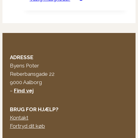
til
vare
kr. 259,95
har
flere
varianter.
Mulighederne
kan
vælges
ADRESSE
på
Byens Poter
varesiden
Reberbansgade 22
9000 Aalborg
–
Find vej
BRUG FOR HJÆLP?
Kontakt
Fortryd dit køb