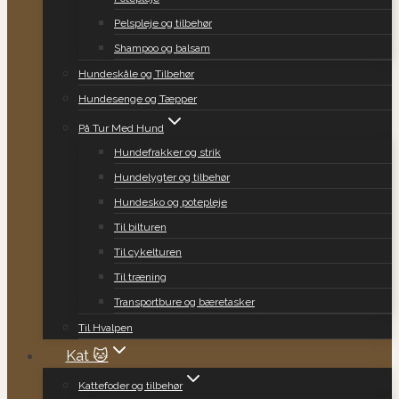
Pelspleje og tilbehør
Shampoo og balsam
Hundeskåle og Tilbehør
Hundesenge og Tæpper
På Tur Med Hund
Hundefrakker og strik
Hundelygter og tilbehør
Hundesko og potepleje
Til bilturen
Til cykelturen
Til træning
Transportbure og bæretasker
Til Hvalpen
Kat 🐱
Kattefoder og tilbehør