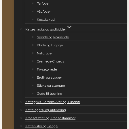
Tørfoder
Vådfoder
Kosttilskud
Kattesnacks og godbidder
Sprøde og knasende
Bløde og fugtige
Naturlige
Cremede Churus
Frysetørrede
Broth og supper
Sticks og stænger
Gode til træning
Kattegrus, Kattebakker og Tilbehør
Kattelegetøj og Aktivering
Kradsetræer og Kradsestammer
Kattehuler og Senge