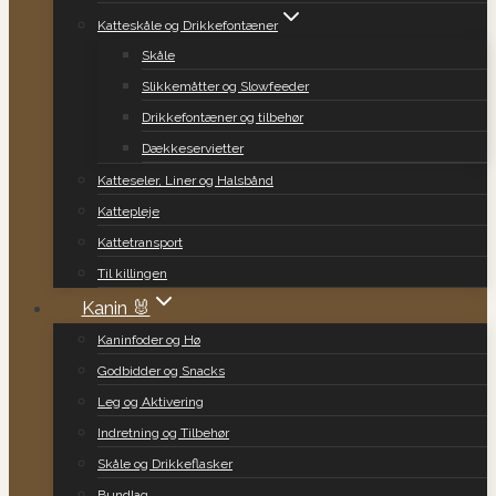
Katteskåle og Drikkefontæner
Skåle
Slikkemåtter og Slowfeeder
Drikkefontæner og tilbehør
Dækkeservietter
Katteseler, Liner og Halsbånd
Kattepleje
Kattetransport
Til killingen
Kanin 🐰
Kaninfoder og Hø
Godbidder og Snacks
Leg og Aktivering
Indretning og Tilbehør
Skåle og Drikkeflasker
Bundlag