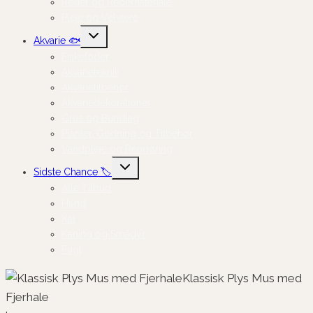
Reder og Redemateriale
Pleje og Velvære
Skift
Akvarie 🐟
undermenu
Fiskefoder
Akvarieteknik
Akvarietilbehør
Akvariedekorationer
Grus og Bundlag
Planter, Gødning og Tilbehør
Vandpleje og Rengøring
Skift
Sidste Chance 🏷️
undermenu
Alle Tilbud
Hund
Kat
Kaning og Smådyr
Fugl
Klassisk Plys Mus med
Fjerhale