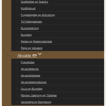
Godbidder og Snacks
Kosttilskud
Fuglelegetøj og Aktivering
Til Foderpladsen
Burindretning
Bundlag
Reder og Redemateriale
Pleje og Velvære
Akvarie 🐟
Fiskefoder
Akvarieteknik
Akvarietilbehør
Akvariedekorationer
Grus og Bundlag
Planter, Gødning og Tilbehør
Vandpleje og Rengøring