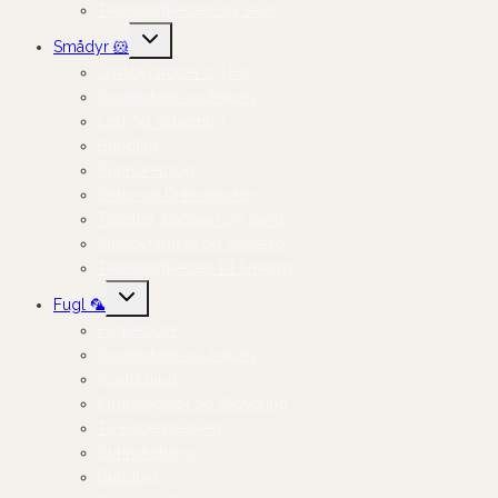
Transportkasser og Seler
Skift
Smådyr 🐹
undermenu
Smådyrsfoder og Hø
Godbidder og Snacks
Leg og Aktivering
Bundlag
Burindretning
Skåle og Drikkeflasker
Toiletter, badekar og sand
Smådyrspleje og Velvære
Transportkasser Til Smådyr
Skift
Fugl 🦜
undermenu
Fuglefoder
Godbidder og Snacks
Kosttilskud
Fuglelegetøj og Aktivering
Til Foderpladsen
Burindretning
Bundlag