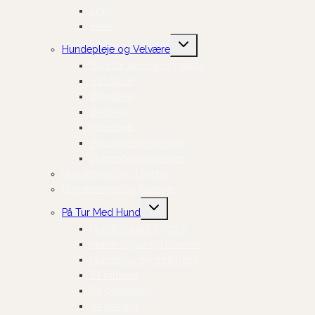
Liner
Seler
Skift
Hundepleje og Velvære
undermenu
Børster, kamme og sakse
Tandpleje
Øjenpleje
Ørepleje
Potepleje
Pelspleje og tilbehør
Shampoo og balsam
Hundeskåle og Tilbehør
Hundesenge og Tæpper
Skift
På Tur Med Hund
undermenu
Hundefrakker og strik
Hundelygter og tilbehør
Hundesko og potepleje
Til bilturen
Til cykelturen
Til træning