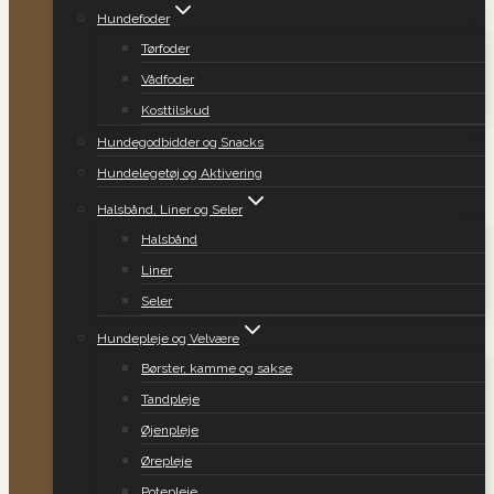
Hundefoder
Tørfoder
Vådfoder
Kosttilskud
Hundegodbidder og Snacks
Hundelegetøj og Aktivering
Halsbånd, Liner og Seler
Halsbånd
Liner
Seler
Hundepleje og Velvære
Børster, kamme og sakse
Tandpleje
Øjenpleje
Ørepleje
Potepleje