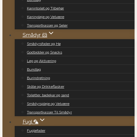
Kanintoilet og Tilbehør
Kaninpleje og Velvære
Transportkasser og Seler
Smådyr 🐹
Smådyrsfoder og Hø
Godbidder og Snacks
Leg og Aktivering
Bundlag
Burindretning
Skåle og Drikkeflasker
Toiletter, badekar og sand
Smådyrspleje og Velvære
Transportkasser Til Smådyr
Fugl 🦜
Fuglefoder