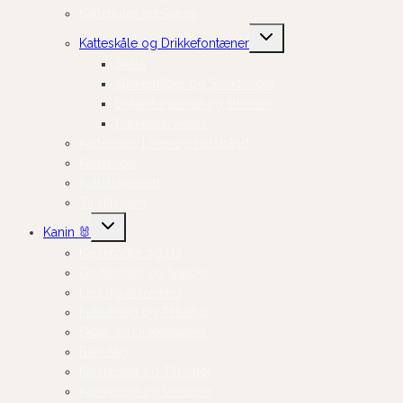
Kattehuler og Senge
Skift
Katteskåle og Drikkefontæner
undermenu
Skåle
Slikkemåtter og Slowfeeder
Drikkefontæner og tilbehør
Dækkeservietter
Katteseler, Liner og Halsbånd
Kattepleje
Kattetransport
Til killingen
Skift
Kanin 🐰
undermenu
Kaninfoder og Hø
Godbidder og Snacks
Leg og Aktivering
Indretning og Tilbehør
Skåle og Drikkeflasker
Bundlag
Kanintoilet og Tilbehør
Kaninpleje og Velvære