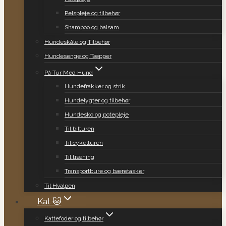
Pelspleje og tilbehør
Shampoo og balsam
Hundeskåle og Tilbehør
Hundesenge og Tæpper
På Tur Med Hund
Hundefrakker og strik
Hundelygter og tilbehør
Hundesko og potepleje
Til bilturen
Til cykelturen
Til træning
Transportbure og bæretasker
Til Hvalpen
Kat 🐱
Kattefoder og tilbehør