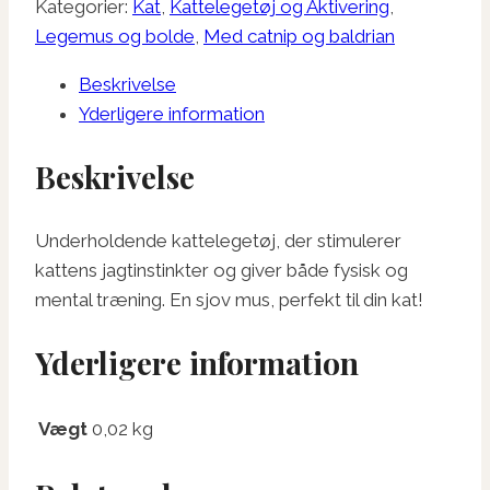
Kategorier:
Kat
,
Kattelegetøj og Aktivering
,
med
Legemus og bolde
,
Med catnip og baldrian
Fjerhale
Beskrivelse
antal
Yderligere information
Beskrivelse
Underholdende kattelegetøj, der stimulerer
kattens jagtinstinkter og giver både fysisk og
mental træning. En sjov mus, perfekt til din kat!
Yderligere information
Vægt
0,02 kg