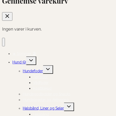
Gennemse varekurv
Ingen varer i kurven.
☀️ Sommer 🏖️
Skift
Hund 🐶
undermenu
Skift
Hundefoder
undermenu
Tørfoder
Vådfoder
Kosttilskud
Hundegodbidder og Snacks
Hundelegetøj og Aktivering
Skift
Halsbånd, Liner og Seler
undermenu
Halsbånd