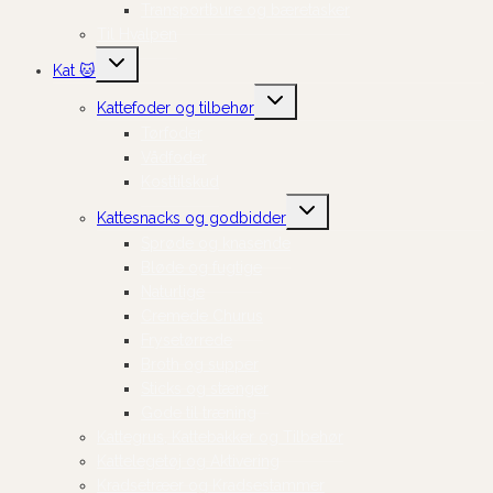
Transportbure og bæretasker
Til Hvalpen
Skift
Kat 🐱
undermenu
Skift
Kattefoder og tilbehør
undermenu
Tørfoder
Vådfoder
Kosttilskud
Skift
Kattesnacks og godbidder
undermenu
Sprøde og knasende
Bløde og fugtige
Naturlige
Cremede Churus
Frysetørrede
Broth og supper
Sticks og stænger
Gode til træning
Kattegrus, Kattebakker og Tilbehør
Kattelegetøj og Aktivering
Kradsetræer og Kradsestammer