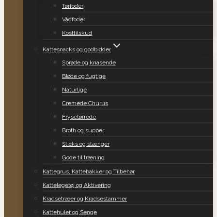
Tørfoder
Vådfoder
Kosttilskud
Kattesnacks og godbidder
Sprøde og knasende
Bløde og fugtige
Naturlige
Cremede Churus
Frysetørrede
Broth og supper
Sticks og stænger
Gode til træning
Kattegrus, Kattebakker og Tilbehør
Kattelegetøj og Aktivering
Kradsetræer og Kradsestammer
Kattehuler og Senge