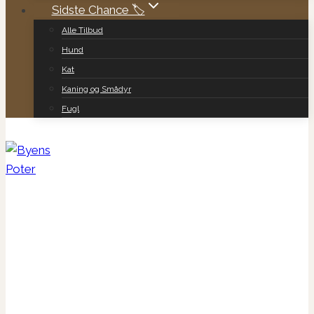
Sidste Chance 🏷️
Alle Tilbud
Hund
Kat
Kaning og Smådyr
Fugl