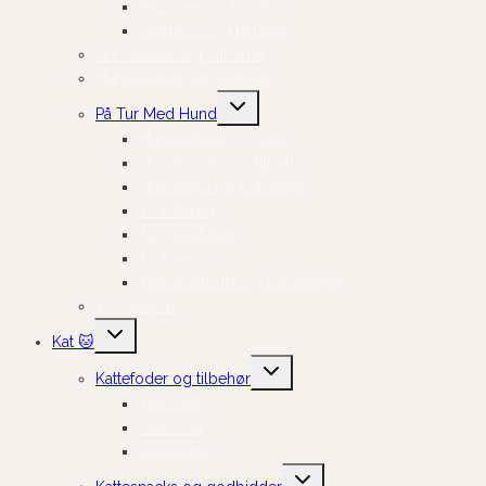
Pelspleje og tilbehør
Shampoo og balsam
Hundeskåle og Tilbehør
Hundesenge og Tæpper
Skift
På Tur Med Hund
undermenu
Hundefrakker og strik
Hundelygter og tilbehør
Hundesko og potepleje
Til bilturen
Til cykelturen
Til træning
Transportbure og bæretasker
Til Hvalpen
Skift
Kat 🐱
undermenu
Skift
Kattefoder og tilbehør
undermenu
Tørfoder
Vådfoder
Kosttilskud
Skift