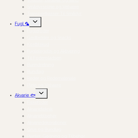
Smådyrspleje og Velvære
Transportkasser Til Smådyr
Skift
Fugl 🦜
undermenu
Fuglefoder
Godbidder og Snacks
Kosttilskud
Fuglelegetøj og Aktivering
Til Foderpladsen
Burindretning
Bundlag
Reder og Redemateriale
Pleje og Velvære
Skift
Akvarie 🐟
undermenu
Fiskefoder
Akvarieteknik
Akvarietilbehør
Akvariedekorationer
Grus og Bundlag
Planter, Gødning og Tilbehør