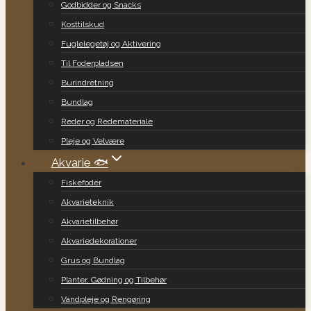
Godbidder og Snacks
Kosttilskud
Fuglelegetøj og Aktivering
Til Foderpladsen
Burindretning
Bundlag
Reder og Redemateriale
Pleje og Velvære
Akvarie 🐟
Fiskefoder
Akvarieteknik
Akvarietilbehør
Akvariedekorationer
Grus og Bundlag
Planter, Gødning og Tilbehør
Vandpleje og Rengøring