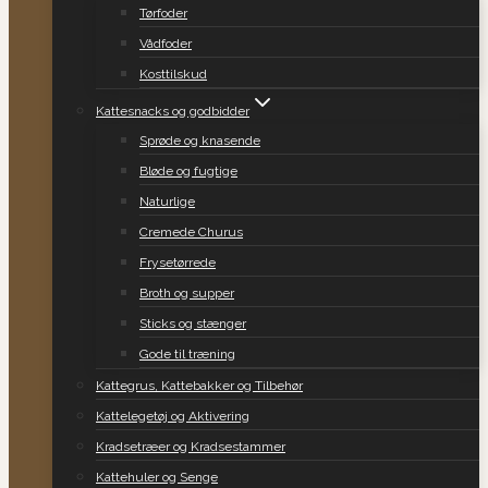
Tørfoder
Vådfoder
Kosttilskud
Kattesnacks og godbidder
Sprøde og knasende
Bløde og fugtige
Naturlige
Cremede Churus
Frysetørrede
Broth og supper
Sticks og stænger
Gode til træning
Kattegrus, Kattebakker og Tilbehør
Kattelegetøj og Aktivering
Kradsetræer og Kradsestammer
Kattehuler og Senge