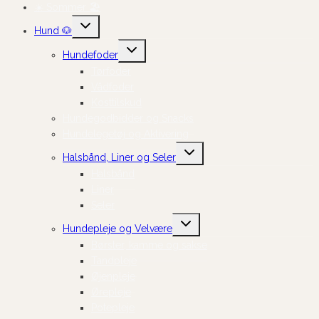
☀️ Sommer 🏖️
Skift
Hund 🐶
undermenu
Skift
Hundefoder
undermenu
Tørfoder
Vådfoder
Kosttilskud
Hundegodbidder og Snacks
Hundelegetøj og Aktivering
Skift
Halsbånd, Liner og Seler
undermenu
Halsbånd
Liner
Seler
Skift
Hundepleje og Velvære
undermenu
Børster, kamme og sakse
Tandpleje
Øjenpleje
Ørepleje
Potepleje