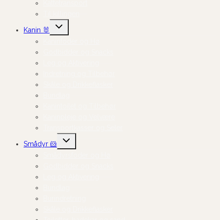
Kattetransport
Til killingen
Skift
Kanin 🐰
undermenu
Kaninfoder og Hø
Godbidder og Snacks
Leg og Aktivering
Indretning og Tilbehør
Skåle og Drikkeflasker
Bundlag
Kanintoilet og Tilbehør
Kaninpleje og Velvære
Transportkasser og Seler
Skift
Smådyr 🐹
undermenu
Smådyrsfoder og Hø
Godbidder og Snacks
Leg og Aktivering
Bundlag
Burindretning
Skåle og Drikkeflasker
Toiletter, badekar og sand