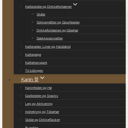
Katteskåle og Drikkefontæner
Skåle
Slikkemåtter og Slowfeeder
Drikkefontæner og tilbehør
Dækkeservietter
Katteseler, Liner og Halsbånd
Kattepleje
Kattetransport
Til killingen
Kanin 🐰
Kaninfoder og Hø
Godbidder og Snacks
Leg og Aktivering
Indretning og Tilbehør
Skåle og Drikkeflasker
Bundlag