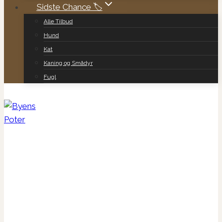
Sidste Chance 🏷️
Alle Tilbud
Hund
Kat
Kaning og Smådyr
Fugl