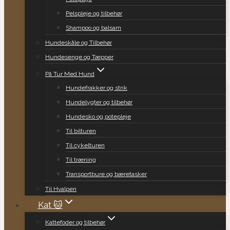
Pelspleje og tilbehør
Shampoo og balsam
Hundeskåle og Tilbehør
Hundesenge og Tæpper
På Tur Med Hund
Hundefrakker og strik
Hundelygter og tilbehør
Hundesko og potepleje
Til bilturen
Til cykelturen
Til træning
Transportbure og bæretasker
Til Hvalpen
Kat 🐱
Kattefoder og tilbehør