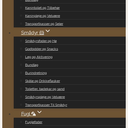
Kanintoilet og Tilbehør
Kaninpleje og Velvære
Transportkasser og Seler
Smådyr 🐹
Smådyrsfoder og Hø
Godbidder og Snacks
Leg og Aktivering
Bundlag
Burindretning
Skåle og Drikkeflasker
Toiletter, badekar og sand
Smådyrspleje og Velvære
Transportkasser Til Smådyr
Fugl 🦜
Fuglefoder