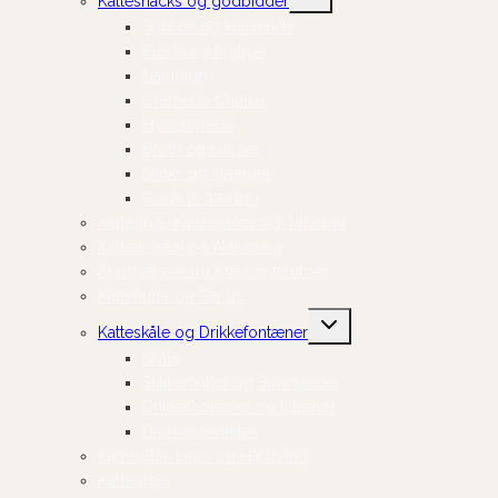
Kattesnacks og godbidder
undermenu
Sprøde og knasende
Bløde og fugtige
Naturlige
Cremede Churus
Frysetørrede
Broth og supper
Sticks og stænger
Gode til træning
Kattegrus, Kattebakker og Tilbehør
Kattelegetøj og Aktivering
Kradsetræer og Kradsestammer
Kattehuler og Senge
Skift
Katteskåle og Drikkefontæner
undermenu
Skåle
Slikkemåtter og Slowfeeder
Drikkefontæner og tilbehør
Dækkeservietter
Katteseler, Liner og Halsbånd
Kattepleje