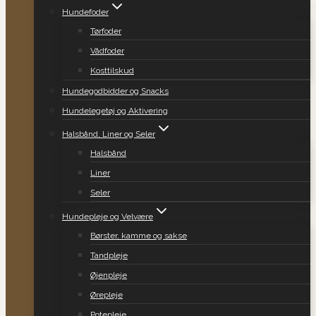
Hundefoder
Tørfoder
Vådfoder
Kosttilskud
Hundegodbidder og Snacks
Hundelegetøj og Aktivering
Halsbånd, Liner og Seler
Halsbånd
Liner
Seler
Hundepleje og Velvære
Børster, kamme og sakse
Tandpleje
Øjenpleje
Ørepleje
Potepleje