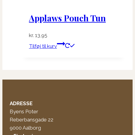
Applaws Pouch Tun
kr.
13,95
Tilføj til kurv
ADRESSE
Byens Poter
Reberbansgade 22
9000 Aalborg