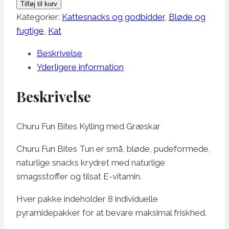
Tilføj til kurv
Bites
Kategorier:
Kattesnacks og godbidder
,
Bløde og
Kylling
fugtige
,
Kat
med
Beskrivelse
Græskar
Yderligere information
antal
Beskrivelse
Churu Fun Bites Kylling med Græskar
Churu Fun Bites Tun er små, bløde, pudeformede,
naturlige snacks krydret med naturlige
smagsstoffer og tilsat E-vitamin.
Hver pakke indeholder 8 individuelle
pyramidepakker for at bevare maksimal friskhed.