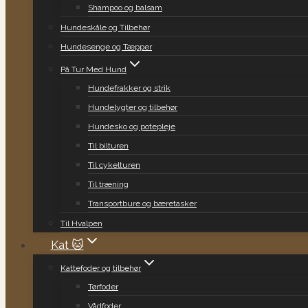
Shampoo og balsam
Hundeskåle og Tilbehør
Hundesenge og Tæpper
På Tur Med Hund
Hundefrakker og strik
Hundelygter og tilbehør
Hundesko og potepleje
Til bilturen
Til cykelturen
Til træning
Transportbure og bæretasker
Til Hvalpen
Kat 🐱
Kattefoder og tilbehør
Tørfoder
Vådfoder