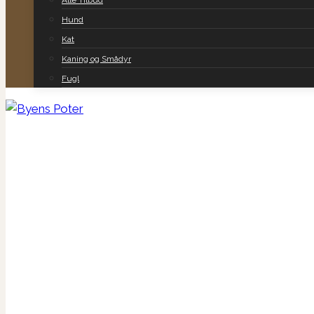
Alle Tilbud
Hund
Kat
Kaning og Smådyr
Fugl