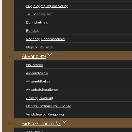
Fuglelegetøj og Aktivering
Til Foderpladsen
Burindretning
Bundlag
Reder og Redemateriale
Pleje og Velvære
Akvarie 🐟
Fiskefoder
Akvarieteknik
Akvarietilbehør
Akvariedekorationer
Grus og Bundlag
Planter, Gødning og Tilbehør
Vandpleje og Rengøring
Sidste Chance 🏷️