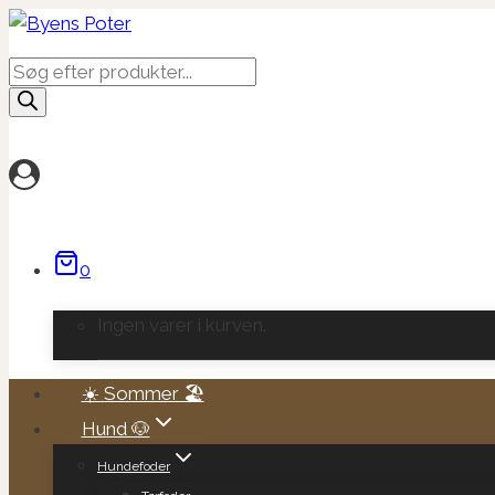
Fortsæt
til
Products
indhold
search
0
Ingen varer i kurven.
☀️ Sommer 🏖️
Hund 🐶
Hundefoder