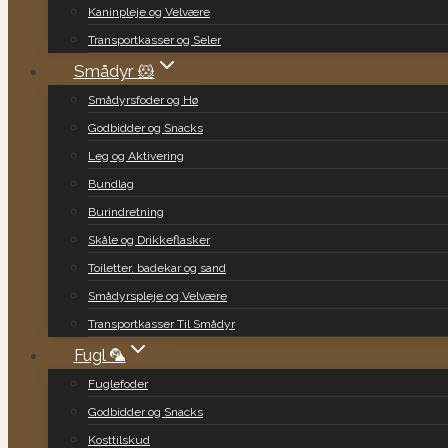
Kaninpleje og Velvære
Transportkasser og Seler
Smådyr 🐹
Smådyrsfoder og Hø
Godbidder og Snacks
Leg og Aktivering
Bundlag
Burindretning
Skåle og Drikkeflasker
Toiletter, badekar og sand
Smådyrspleje og Velvære
Transportkasser Til Smådyr
Fugl 🦜
Fuglefoder
Godbidder og Snacks
Kosttilskud