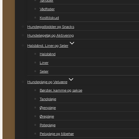
Tørfoder
Vådfoder
Kosttilskud
Hundegodbidder og Snacks
Hundelegetøj og Aktivering
Halsbånd, Liner og Seler
Halsbånd
Liner
Seler
Hundepleje og Velvære
Børster, kamme og sakse
Tandpleje
Øjenpleje
Ørepleje
Potepleje
Pelspleje og tilbehør