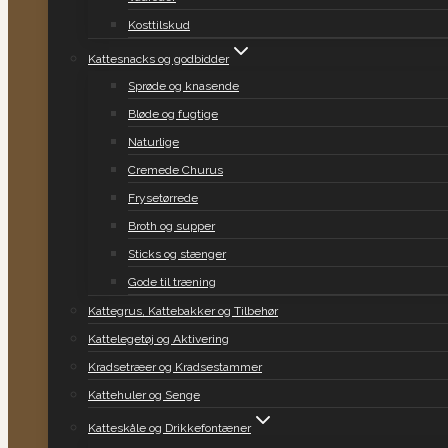
Kosttilskud
Kattesnacks og godbidder
Sprøde og knasende
Bløde og fugtige
Naturlige
Cremede Churus
Frysetørrede
Broth og supper
Sticks og stænger
Gode til træning
Kattegrus, Kattebakker og Tilbehør
Kattelegetøj og Aktivering
Kradsetræer og Kradsestammer
Kattehuler og Senge
Katteskåle og Drikkefontæner