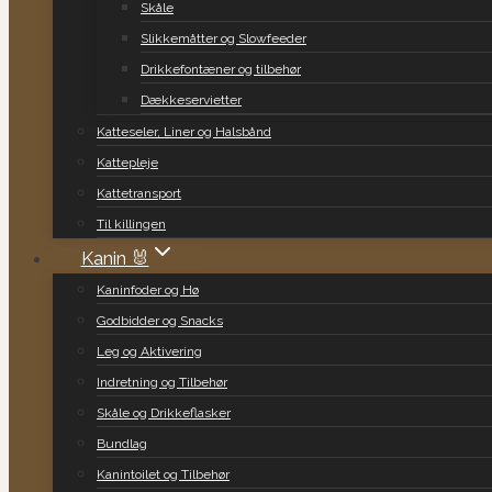
Skåle
Slikkemåtter og Slowfeeder
Drikkefontæner og tilbehør
Dækkeservietter
Katteseler, Liner og Halsbånd
Kattepleje
Kattetransport
Til killingen
Kanin 🐰
Kaninfoder og Hø
Godbidder og Snacks
Leg og Aktivering
Indretning og Tilbehør
Skåle og Drikkeflasker
Bundlag
Kanintoilet og Tilbehør