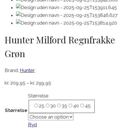
Hunter Milford Regnfrakke
Grøn
Brand:
Hunter
Prisinterval:
kr.
209,95
–
kr.
299,95
kr. 209,95
Størrelse
til
25
30
35
40
45
kr. 299,95
Størrelse
Ryd