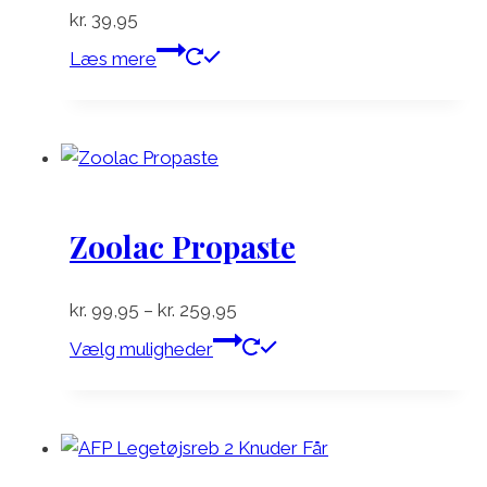
kr.
39,95
Læs mere
Zoolac Propaste
Prisinterval:
kr.
99,95
–
kr.
259,95
kr. 99,95
Dette
Vælg muligheder
til
vare
kr. 259,95
har
flere
varianter.
Mulighederne