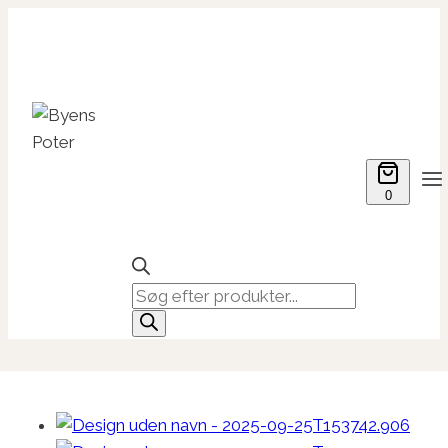
Fortsæt
til
indhold
0
Products
search