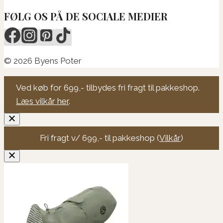
FØLG OS PÅ DE SOCIALE MEDIER
© 2026 Byens Poter
Ved køb for 699,- tilbydes fri fragt til pakkeshop.
Læs vilkår her
.
Fri fragt v/ 699,- til pakkeshop (
Vilkår
)