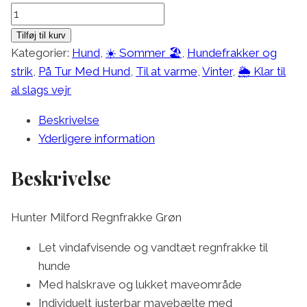
Hunter
Milford
Tilføj til kurv
Regnfrakke
Kategorier:
Hund
,
☀️ Sommer 🏖️
,
Hundefrakker og
Grøn
strik
,
På Tur Med Hund
,
Til at varme
,
Vinter
,
🌦 Klar til
antal
al slags vejr
Beskrivelse
Yderligere information
Beskrivelse
Hunter Milford Regnfrakke Grøn
Let vindafvisende og vandtæt regnfrakke til
hunde
Med halskrave og lukket maveområde
Individuelt justerbar mavebælte med