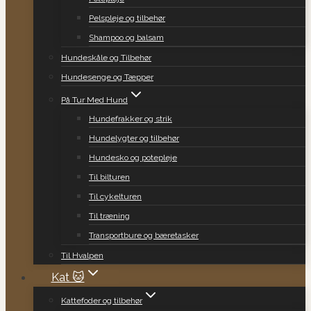
Pelspleje og tilbehør
Shampoo og balsam
Hundeskåle og Tilbehør
Hundesenge og Tæpper
På Tur Med Hund
Hundefrakker og strik
Hundelygter og tilbehør
Hundesko og potepleje
Til bilturen
Til cykelturen
Til træning
Transportbure og bæretasker
Til Hvalpen
Kat 🐱
Kattefoder og tilbehør