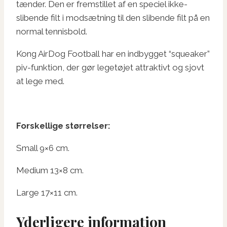
tænder. Den er fremstillet af en speciel ikke-
slibende filt i modsætning til den slibende filt på en
normal tennisbold.
Kong AirDog Football har en indbygget “squeaker”
piv-funktion, der gør legetøjet attraktivt og sjovt
at lege med.
Forskellige størrelser:
Small 9×6 cm.
Medium 13×8 cm.
Large 17×11 cm.
Yderligere information