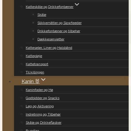
Katteskåle og Drikkefontæner
Skåle
Slikkemåtter og Slowfeeder
Drikkefontæner og tilbehør
Dækkeservietter
Katteseler, Liner og Halsbånd
Kattepleje
Kattetransport
Til killingen
Kanin 🐰
Kaninfoder og Hø
Godbidder og Snacks
Leg og Aktivering
Indretning og Tilbehør
Skåle og Drikkeflasker
Bundlag