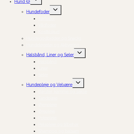
Hund 🐶
undermenu
Skift
Hundefoder
undermenu
Tørfoder
Vådfoder
Kosttilskud
Hundegodbidder og Snacks
Hundelegetøj og Aktivering
Skift
Halsbånd, Liner og Seler
undermenu
Halsbånd
Liner
Seler
Skift
Hundepleje og Velvære
undermenu
Børster, kamme og sakse
Tandpleje
Øjenpleje
Ørepleje
Potepleje
Pelspleje og tilbehør
Shampoo og balsam