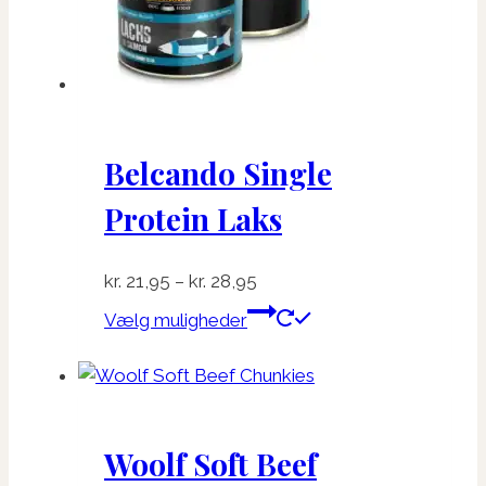
Belcando Single
Protein Laks
Prisinterval:
kr.
21,95
–
kr.
28,95
kr. 21,95
Dette
Vælg muligheder
til
vare
kr. 28,95
har
flere
varianter.
Woolf Soft Beef
Mulighederne
kan