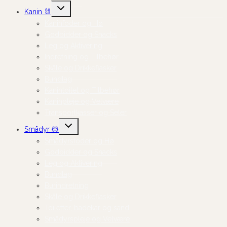
Skift
Kanin 🐰
undermenu
Kaninfoder og Hø
Godbidder og Snacks
Leg og Aktivering
Indretning og Tilbehør
Skåle og Drikkeflasker
Bundlag
Kanintoilet og Tilbehør
Kaninpleje og Velvære
Transportkasser og Seler
Skift
Smådyr 🐹
undermenu
Smådyrsfoder og Hø
Godbidder og Snacks
Leg og Aktivering
Bundlag
Burindretning
Skåle og Drikkeflasker
Toiletter, badekar og sand
Smådyrspleje og Velvære