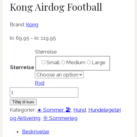
Kong Airdog Football
Brand:
Kong
Prisinterval:
kr.
69,95
–
kr.
119,95
kr. 69,95
Størrelse
til
Small
Medium
Large
kr. 119,95
Størrelse
Ryd
Kong
Airdog
Tilføj til kurv
Football
Kategorier:
☀️ Sommer 🏖️
,
Hund
,
Hundelegetøj
antal
og Aktivering
,
🌞 Sommerleg
Beskrivelse