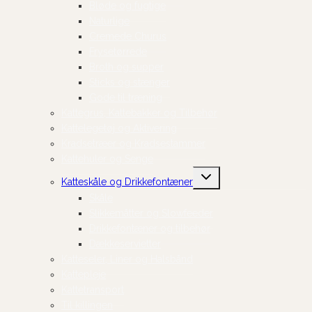
Bløde og fugtige
Naturlige
Cremede Churus
Frysetørrede
Broth og supper
Sticks og stænger
Gode til træning
Kattegrus, Kattebakker og Tilbehør
Kattelegetøj og Aktivering
Kradsetræer og Kradsestammer
Kattehuler og Senge
Skift
Katteskåle og Drikkefontæner
undermenu
Skåle
Slikkemåtter og Slowfeeder
Drikkefontæner og tilbehør
Dækkeservietter
Katteseler, Liner og Halsbånd
Kattepleje
Kattetransport
Til killingen