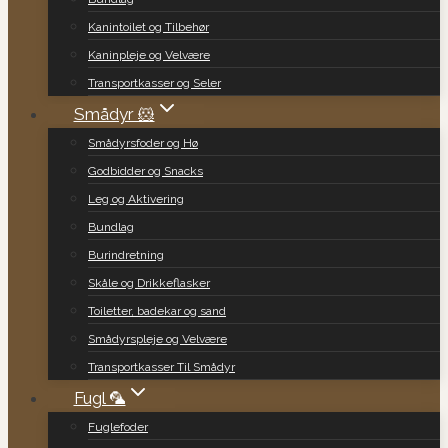
Kanintoilet og Tilbehør
Kaninpleje og Velvære
Transportkasser og Seler
Smådyr 🐹
Smådyrsfoder og Hø
Godbidder og Snacks
Leg og Aktivering
Bundlag
Burindretning
Skåle og Drikkeflasker
Toiletter, badekar og sand
Smådyrspleje og Velvære
Transportkasser Til Smådyr
Fugl 🦜
Fuglefoder