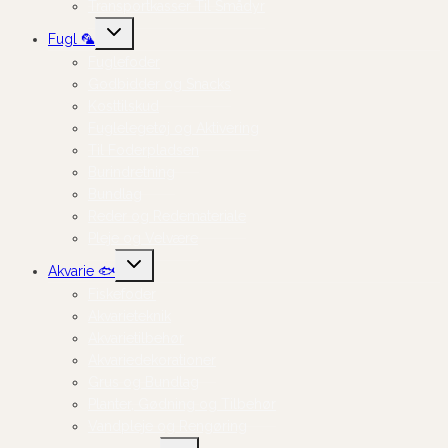
Transportkasser Til Smådyr
Skift
Fugl 🦜
undermenu
Fuglefoder
Godbidder og Snacks
Kosttilskud
Fuglelegetøj og Aktivering
Til Foderpladsen
Burindretning
Bundlag
Reder og Redemateriale
Pleje og Velvære
Skift
Akvarie 🐟
undermenu
Fiskefoder
Akvarieteknik
Akvarietilbehør
Akvariedekorationer
Grus og Bundlag
Planter, Gødning og Tilbehør
Vandpleje og Rengøring
Skift