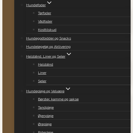
Hundefoder
Tørfoder
Vådfoder
Kosttilskud
Hundegodbidder og Snacks
Hundelegetøj og Aktivering
Halsbånd, Liner og Seler
Halsbånd
Liner
Seler
Hundepleje og Velvære
Børster, kamme og sakse
Tandpleje
Øjenpleje
Ørepleje
Potepleje