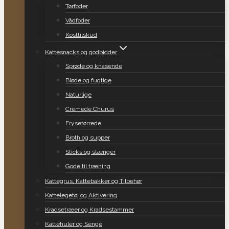
Tørfoder
Vådfoder
Kosttilskud
Kattesnacks og godbidder
Sprøde og knasende
Bløde og fugtige
Naturlige
Cremede Churus
Frysetørrede
Broth og supper
Sticks og stænger
Gode til træning
Kattegrus, Kattebakker og Tilbehør
Kattelegetøj og Aktivering
Kradsetræer og Kradsestammer
Kattehuler og Senge