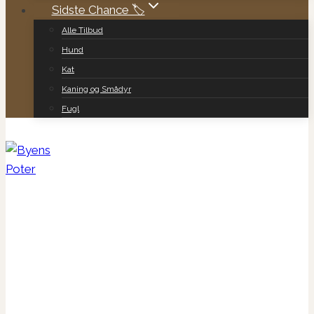
Sidste Chance 🏷️
Alle Tilbud
Hund
Kat
Kaning og Smådyr
Fugl