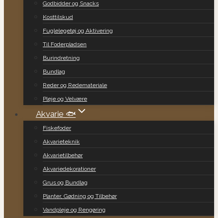
Godbidder og Snacks
Kosttilskud
Fuglelegetøj og Aktivering
Til Foderpladsen
Burindretning
Bundlag
Reder og Redemateriale
Pleje og Velvære
Akvarie 🐟
Fiskefoder
Akvarieteknik
Akvarietilbehør
Akvariedekorationer
Grus og Bundlag
Planter, Gødning og Tilbehør
Vandpleje og Rengøring