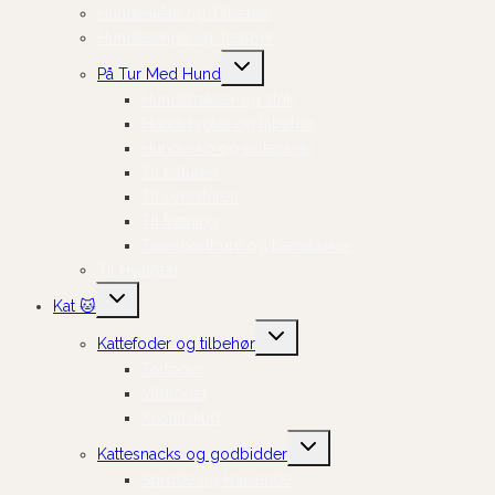
Hundeskåle og Tilbehør
Hundesenge og Tæpper
Skift
På Tur Med Hund
undermenu
Hundefrakker og strik
Hundelygter og tilbehør
Hundesko og potepleje
Til bilturen
Til cykelturen
Til træning
Transportbure og bæretasker
Til Hvalpen
Skift
Kat 🐱
undermenu
Skift
Kattefoder og tilbehør
undermenu
Tørfoder
Vådfoder
Kosttilskud
Skift
Kattesnacks og godbidder
undermenu
Sprøde og knasende