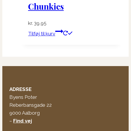
Chunkies
vælges
på
kr.
39,95
varesiden
Tilføj til kurv
ADRESSE
Byens Poter
Reberbansgade 22
9000 Aalborg
–
Find vej