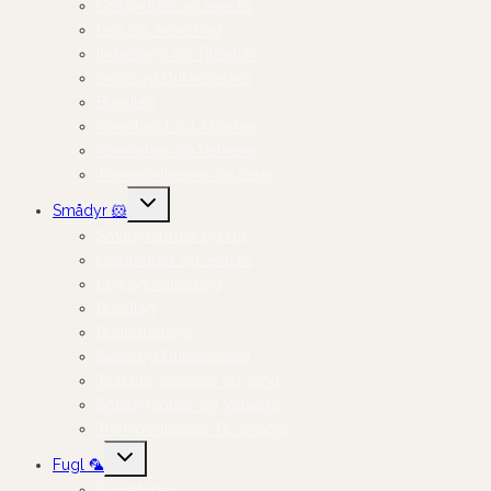
Godbidder og Snacks
Leg og Aktivering
Indretning og Tilbehør
Skåle og Drikkeflasker
Bundlag
Kanintoilet og Tilbehør
Kaninpleje og Velvære
Transportkasser og Seler
Skift
Smådyr 🐹
undermenu
Smådyrsfoder og Hø
Godbidder og Snacks
Leg og Aktivering
Bundlag
Burindretning
Skåle og Drikkeflasker
Toiletter, badekar og sand
Smådyrspleje og Velvære
Transportkasser Til Smådyr
Skift
Fugl 🦜
undermenu
Fuglefoder