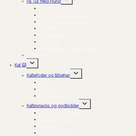
På Tur Med Hund
undermenu
Hundefrakker og strik
Hundelygter og tilbehør
Hundesko og potepleje
Til bilturen
Til cykelturen
Til træning
Transportbure og bæretasker
Til Hvalpen
Skift
Kat 🐱
undermenu
Skift
Kattefoder og tilbehør
undermenu
Tørfoder
Vådfoder
Kosttilskud
Skift
Kattesnacks og godbidder
undermenu
Sprøde og knasende
Bløde og fugtige
Naturlige
Cremede Churus