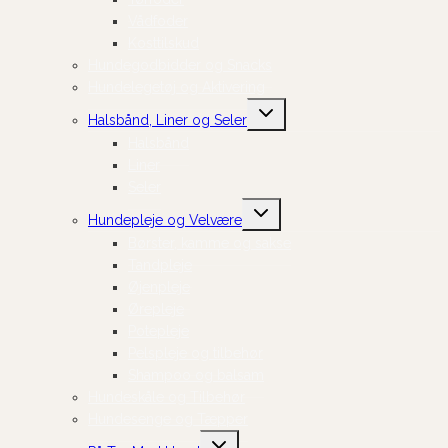
Vådfoder
Kosttilskud
Hundegodbidder og Snacks
Hundelegetøj og Aktivering
Skift
Halsbånd, Liner og Seler
undermenu
Halsbånd
Liner
Seler
Skift
Hundepleje og Velvære
undermenu
Børster, kamme og sakse
Tandpleje
Øjenpleje
Ørepleje
Potepleje
Pelspleje og tilbehør
Shampoo og balsam
Hundeskåle og Tilbehør
Hundesenge og Tæpper
Skift