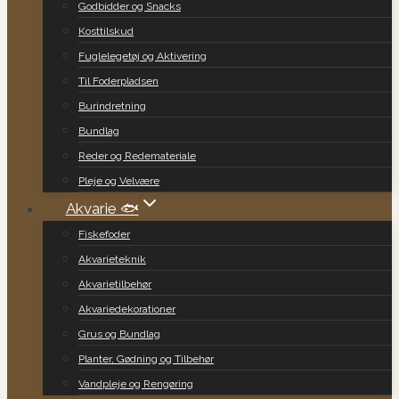
Godbidder og Snacks
Kosttilskud
Fuglelegetøj og Aktivering
Til Foderpladsen
Burindretning
Bundlag
Reder og Redemateriale
Pleje og Velvære
Akvarie 🐟
Fiskefoder
Akvarieteknik
Akvarietilbehør
Akvariedekorationer
Grus og Bundlag
Planter, Gødning og Tilbehør
Vandpleje og Rengøring