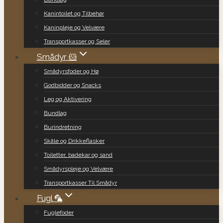
Kanintoilet og Tilbehør
Kaninpleje og Velvære
Transportkasser og Seler
Smådyr 🐹
Smådyrsfoder og Hø
Godbidder og Snacks
Leg og Aktivering
Bundlag
Burindretning
Skåle og Drikkeflasker
Toiletter, badekar og sand
Smådyrspleje og Velvære
Transportkasser Til Smådyr
Fugl 🦜
Fuglefoder