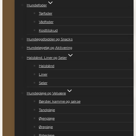
Hundefoder
Tørfoder
Vådfoder
Kosttilskud
Hundegodbidder og Snacks
Hundelegetøj og Aktivering
Halsbånd, Liner og Seler
Halsbånd
Liner
Seler
Hundepleje og Velvære
Børster, kamme og sakse
Tandpleje
Øjenpleje
Ørepleje
Potepleje