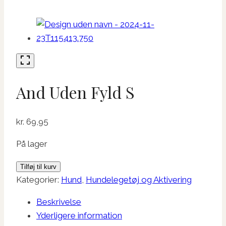
And Uden Fyld S
kr.
69,95
På lager
And
Tilføj til kurv
Uden
Kategorier:
Hund
,
Hundelegetøj og Aktivering
Fyld
Beskrivelse
S
Yderligere information
antal