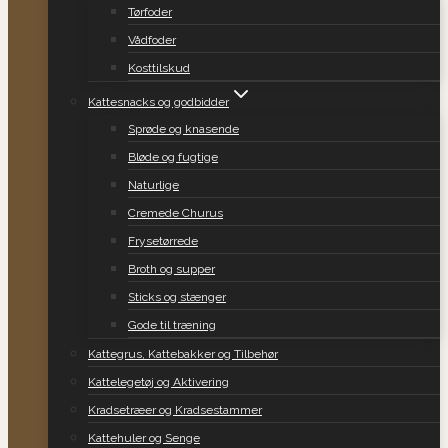
Tørfoder
Vådfoder
Kosttilskud
Kattesnacks og godbidder
Sprøde og knasende
Bløde og fugtige
Naturlige
Cremede Churus
Frysetørrede
Broth og supper
Sticks og stænger
Gode til træning
Kattegrus, Kattebakker og Tilbehør
Kattelegetøj og Aktivering
Kradsetræer og Kradsestammer
Kattehuler og Senge