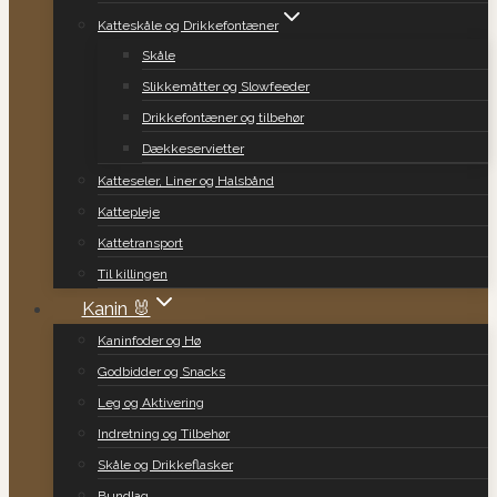
Katteskåle og Drikkefontæner
Skåle
Slikkemåtter og Slowfeeder
Drikkefontæner og tilbehør
Dækkeservietter
Katteseler, Liner og Halsbånd
Kattepleje
Kattetransport
Til killingen
Kanin 🐰
Kaninfoder og Hø
Godbidder og Snacks
Leg og Aktivering
Indretning og Tilbehør
Skåle og Drikkeflasker
Bundlag