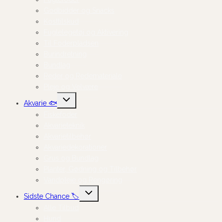
Godbidder og Snacks
Kosttilskud
Fuglelegetøj og Aktivering
Til Foderpladsen
Burindretning
Bundlag
Reder og Redemateriale
Pleje og Velvære
Skift
Akvarie 🐟
undermenu
Fiskefoder
Akvarieteknik
Akvarietilbehør
Akvariedekorationer
Grus og Bundlag
Planter, Gødning og Tilbehør
Vandpleje og Rengøring
Skift
Sidste Chance 🏷️
undermenu
Alle Tilbud
Hund