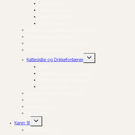
Frysetørrede
Broth og supper
Sticks og stænger
Gode til træning
Kattegrus, Kattebakker og Tilbehør
Kattelegetøj og Aktivering
Kradsetræer og Kradsestammer
Kattehuler og Senge
Skift
Katteskåle og Drikkefontæner
undermenu
Skåle
Slikkemåtter og Slowfeeder
Drikkefontæner og tilbehør
Dækkeservietter
Katteseler, Liner og Halsbånd
Kattepleje
Kattetransport
Til killingen
Skift
Kanin 🐰
undermenu
Kaninfoder og Hø