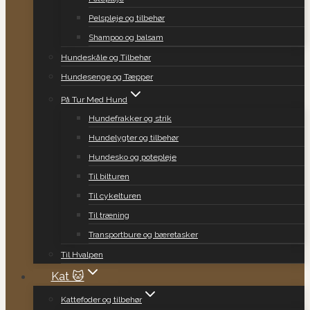
Pelspleje og tilbehør
Shampoo og balsam
Hundeskåle og Tilbehør
Hundesenge og Tæpper
På Tur Med Hund
Hundefrakker og strik
Hundelygter og tilbehør
Hundesko og potepleje
Til bilturen
Til cykelturen
Til træning
Transportbure og bæretasker
Til Hvalpen
Kat 🐱
Kattefoder og tilbehør