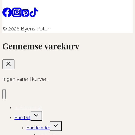
© 2026 Byens Poter
Gennemse varekurv
Ingen varer i kurven.
☀️ Sommer 🏖️
Skift
Hund 🐶
undermenu
Skift
Hundefoder
undermenu
Tørfoder