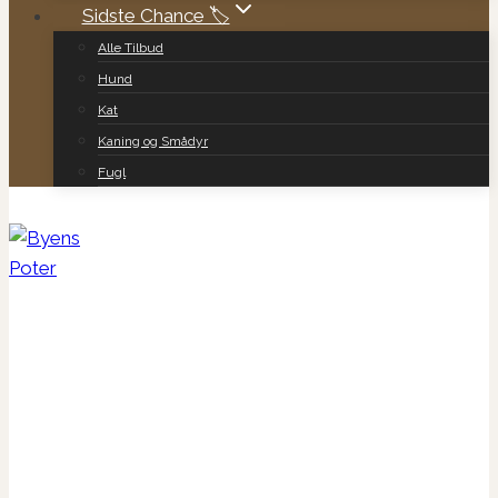
Sidste Chance 🏷️
Alle Tilbud
Hund
Kat
Kaning og Smådyr
Fugl