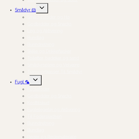
Skift
Smådyr 🐹
undermenu
Smådyrsfoder og Hø
Godbidder og Snacks
Leg og Aktivering
Bundlag
Burindretning
Skåle og Drikkeflasker
Toiletter, badekar og sand
Smådyrspleje og Velvære
Transportkasser Til Smådyr
Skift
Fugl 🦜
undermenu
Fuglefoder
Godbidder og Snacks
Kosttilskud
Fuglelegetøj og Aktivering
Til Foderpladsen
Burindretning
Bundlag
Reder og Redemateriale