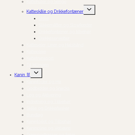
Kattehuler og Senge
Skift
Katteskåle og Drikkefontæner
undermenu
Skåle
Slikkemåtter og Slowfeeder
Drikkefontæner og tilbehør
Dækkeservietter
Katteseler, Liner og Halsbånd
Kattepleje
Kattetransport
Til killingen
Skift
Kanin 🐰
undermenu
Kaninfoder og Hø
Godbidder og Snacks
Leg og Aktivering
Indretning og Tilbehør
Skåle og Drikkeflasker
Bundlag
Kanintoilet og Tilbehør
Kaninpleje og Velvære
Transportkasser og Seler