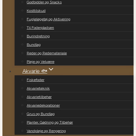
Godbidder og Snacks
Kosttilskud
Fuglelegetøj og Aktivering
Til Foderpladsen
Burindretning
Bundlag
Reder og Redemateriale
Pleje og Velvære
Akvarie 🐟
Fiskefoder
Akvarieteknik
Akvarietilbehør
Akvariedekorationer
Grus og Bundlag
Planter, Gødning og Tilbehør
Vandpleje og Rengøring