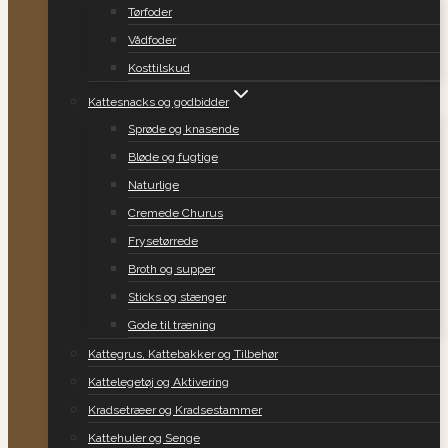
Tørfoder
Vådfoder
Kosttilskud
Kattesnacks og godbidder
Sprøde og knasende
Bløde og fugtige
Naturlige
Cremede Churus
Frysetørrede
Broth og supper
Sticks og stænger
Gode til træning
Kattegrus, Kattebakker og Tilbehør
Kattelegetøj og Aktivering
Kradsetræer og Kradsestammer
Kattehuler og Senge