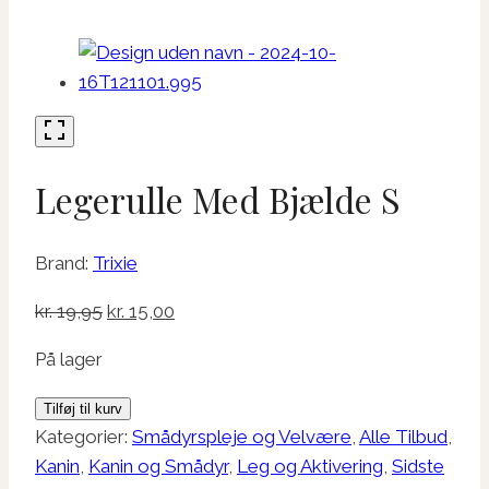
Legerulle Med Bjælde S
Brand:
Trixie
Den
Den
kr.
19,95
kr.
15,00
oprindelige
aktuelle
På lager
pris
pris
var:
er:
Legerulle
Tilføj til kurv
kr. 19,95.
kr. 15,00.
Med
Kategorier:
Smådyrspleje og Velvære
,
Alle Tilbud
,
Bjælde
Kanin
,
Kanin og Smådyr
,
Leg og Aktivering
,
Sidste