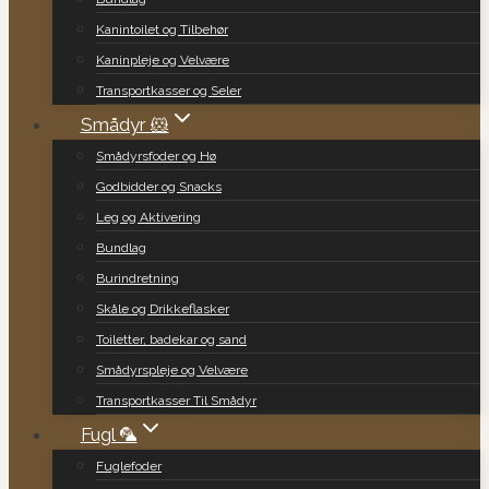
Kanintoilet og Tilbehør
Kaninpleje og Velvære
Transportkasser og Seler
Smådyr 🐹
Smådyrsfoder og Hø
Godbidder og Snacks
Leg og Aktivering
Bundlag
Burindretning
Skåle og Drikkeflasker
Toiletter, badekar og sand
Smådyrspleje og Velvære
Transportkasser Til Smådyr
Fugl 🦜
Fuglefoder