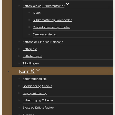
Katteskåle og Drikkefontæner
Skåle
Slikkemåtter og Slowfeeder
Drikkefontæner og tilbehør
Dækkeservietter
Katteseler, Liner og Halsbånd
Kattepleje
Kattetransport
Til killingen
Kanin 🐰
Kaninfoder og Hø
Godbidder og Snacks
Leg og Aktivering
Indretning og Tilbehør
Skåle og Drikkeflasker
Bundlag