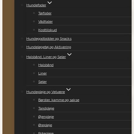
Hundefoder
Tørfoder
Vådfoder
Kosttilskud
Hundegodbidder og Snacks
Hundelegetøj og Aktivering
Halsbånd, Liner og Seler
Halsbånd
Liner
Seler
Hundepleje og Velvære
Børster, kamme og sakse
Tandpleje
Øjenpleje
Ørepleje
Potepleje