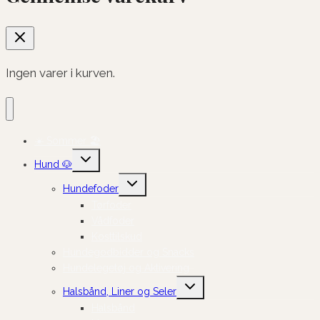
Ingen varer i kurven.
☀️ Sommer 🏖️
Skift
Hund 🐶
undermenu
Skift
Hundefoder
undermenu
Tørfoder
Vådfoder
Kosttilskud
Hundegodbidder og Snacks
Hundelegetøj og Aktivering
Skift
Halsbånd, Liner og Seler
undermenu
Halsbånd