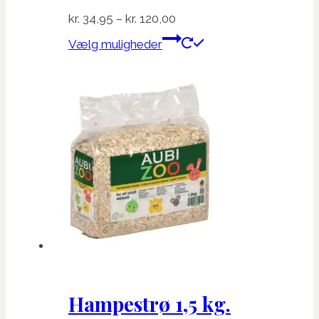
Prisinterval:
kr.
34,95
–
kr.
120,00
kr. 34,95
Dette
Vælg muligheder
til
vare
kr. 120,00
har
flere
varianter.
Mulighederne
kan
vælges
på
varesiden
Hampestrø 1,5 kg.