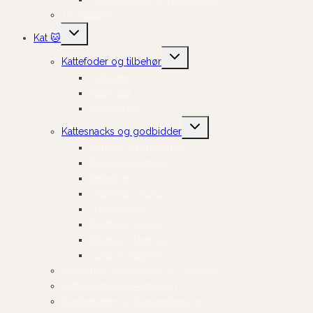
Til Hvalpen
Skift
Kat 🐱
undermenu
Skift
Kattefoder og tilbehør
undermenu
Tørfoder
Vådfoder
Kosttilskud
Skift
Kattesnacks og godbidder
undermenu
Sprøde og knasende
Bløde og fugtige
Naturlige
Cremede Churus
Frysetørrede
Broth og supper
Sticks og stænger
Gode til træning
Kattegrus, Kattebakker og Tilbehør
Kattelegetøj og Aktivering
Kradsetræer og Kradsestammer