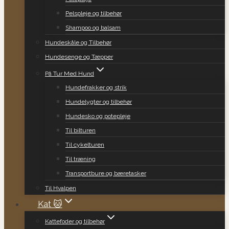
Pelspleje og tilbehør
Shampoo og balsam
Hundeskåle og Tilbehør
Hundesenge og Tæpper
På Tur Med Hund
Hundefrakker og strik
Hundelygter og tilbehør
Hundesko og potepleje
Til bilturen
Til cykelturen
Til træning
Transportbure og bæretasker
Til Hvalpen
Kat 🐱
Kattefoder og tilbehør