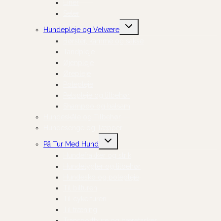
Liner
Seler
Skift
Hundepleje og Velvære
undermenu
Børster, kamme og sakse
Tandpleje
Øjenpleje
Ørepleje
Potepleje
Pelspleje og tilbehør
Shampoo og balsam
Hundeskåle og Tilbehør
Hundesenge og Tæpper
Skift
På Tur Med Hund
undermenu
Hundefrakker og strik
Hundelygter og tilbehør
Hundesko og potepleje
Til bilturen
Til cykelturen
Til træning
Transportbure og bæretasker