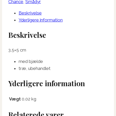
S
Chance
,
Smådyr
antal
Beskrivelse
Yderligere information
Beskrivelse
3,5×5 cm
med bjælde
træ, ubehandlet
Yderligere information
Vægt
0,02 kg
Relaterede varer