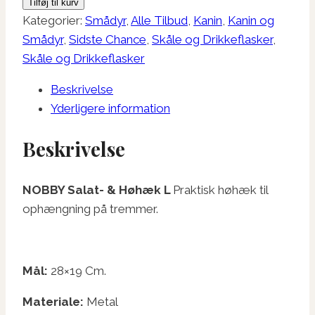
Tilføj til kurv
Høhæk
Kategorier:
Smådyr
,
Alle Tilbud
,
Kanin
,
Kanin og
L
Smådyr
,
Sidste Chance
,
Skåle og Drikkeflasker
,
antal
Skåle og Drikkeflasker
Beskrivelse
Yderligere information
Beskrivelse
NOBBY Salat- & Høhæk L
Praktisk høhæk til
ophængning på tremmer.
Mål:
28×19 Cm.
Materiale:
Metal