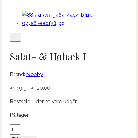
Salat- & Høhæk L
Brand:
Nobby
Den
Den
kr.
49,95
kr.
20,00
oprindelige
aktuelle
Restsalg – denne vare udgår.
pris
pris
var:
er:
På lager
kr. 49,95.
kr. 20,00.
Salat-
&