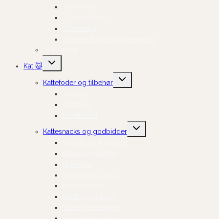
Til bilturen
Til cykelturen
Til træning
Transportbure og bæretasker
Til Hvalpen
Skift
Kat 🐱
undermenu
Skift
Kattefoder og tilbehør
undermenu
Tørfoder
Vådfoder
Kosttilskud
Skift
Kattesnacks og godbidder
undermenu
Sprøde og knasende
Bløde og fugtige
Naturlige
Cremede Churus
Frysetørrede
Broth og supper
Sticks og stænger
Gode til træning