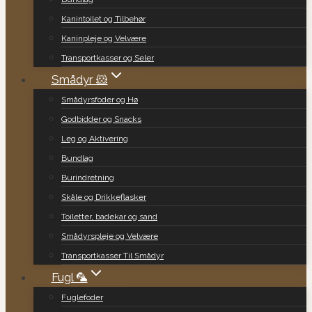
Kanintoilet og Tilbehør
Kaninpleje og Velvære
Transportkasser og Seler
Smådyr 🐹
Smådyrsfoder og Hø
Godbidder og Snacks
Leg og Aktivering
Bundlag
Burindretning
Skåle og Drikkeflasker
Toiletter, badekar og sand
Smådyrspleje og Velvære
Transportkasser Til Smådyr
Fugl 🦜
Fuglefoder