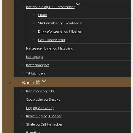
Katteskåle og Drikkefontæner
Skåle
Slikkemåtter og Slowfeeder
Drikkefontæner og tilbehør
Dækkeservietter
Katteseler, Liner og Halsbånd
Kattepleje
Kattetransport
Til killingen
Kanin 🐰
Kaninfoder og Hø
Godbidder og Snacks
Leg og Aktivering
Indretning og Tilbehør
Skåle og Drikkeflasker
Bundlag