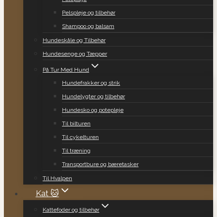
Pelspleje og tilbehør
Shampoo og balsam
Hundeskåle og Tilbehør
Hundesenge og Tæpper
På Tur Med Hund
Hundefrakker og strik
Hundelygter og tilbehør
Hundesko og potepleje
Til bilturen
Til cykelturen
Til træning
Transportbure og bæretasker
Til Hvalpen
Kat 🐱
Kattefoder og tilbehør