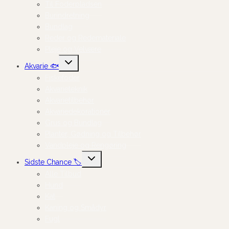
Til Foderpladsen
Burindretning
Bundlag
Reder og Redemateriale
Pleje og Velvære
Skift
Akvarie 🐟
undermenu
Fiskefoder
Akvarieteknik
Akvarietilbehør
Akvariedekorationer
Grus og Bundlag
Planter, Gødning og Tilbehør
Vandpleje og Rengøring
Skift
Sidste Chance 🏷️
undermenu
Alle Tilbud
Hund
Kat
Kaning og Smådyr
Fugl