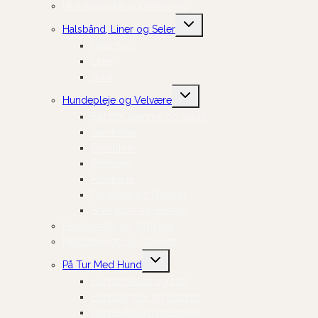
Hundelegetøj og Aktivering
Skift
Halsbånd, Liner og Seler
undermenu
Halsbånd
Liner
Seler
Skift
Hundepleje og Velvære
undermenu
Børster, kamme og sakse
Tandpleje
Øjenpleje
Ørepleje
Potepleje
Pelspleje og tilbehør
Shampoo og balsam
Hundeskåle og Tilbehør
Hundesenge og Tæpper
Skift
På Tur Med Hund
undermenu
Hundefrakker og strik
Hundelygter og tilbehør
Hundesko og potepleje