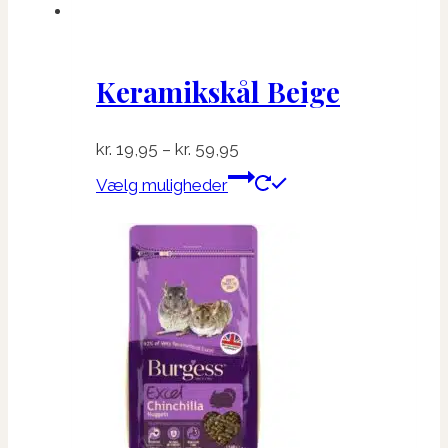
Keramikskål Beige
Prisinterval:
kr.
19,95
–
kr.
59,95
kr. 19,95
Dette
Vælg muligheder
til
vare
kr. 59,95
har
flere
varianter.
Mulighederne
kan
vælges
på
varesiden