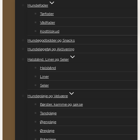
Hundefoder
Tørfoder
Vådfoder
Kosttilskud
Hundegodbidder og Snacks
Hundelegetøj og Aktivering
Halsbånd, Liner og Seler
Halsbånd
Liner
Seler
Hundepleje og Velvære
Børster, kamme og sakse
Tandpleje
Øjenpleje
Ørepleje
Potepleje