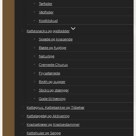
Tørfoder
Vådfoder
Kosttilskud
Kattesnacks og godbidder
Sprøde og knasende
Bløde og fugtige
Naturlige
Cremede Churus
Frysetørrede
Broth og supper
Sticks og stænger
Gode til træning
Kattegrus, Kattebakker og Tilbehør
Kattelegetøj og Aktivering
Kradsetræer og Kradsestammer
Kattehuler og Senge