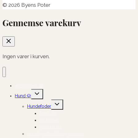
© 2026 Byens Poter
Gennemse varekurv
Ingen varer i kurven.
☀️ Sommer 🏖️
Skift
Hund 🐶
undermenu
Skift
Hundefoder
undermenu
Tørfoder
Vådfoder
Kosttilskud
Hundegodbidder og Snacks