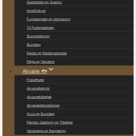
Godbidder og Snacks
Kosttilskud
Fuglelegetøj og Aktivering
Til Foderpladsen
Burindretning
Bundlag
Reder og Redemateriale
Pleje og Velvære
Akvarie 🐟
Fiskefoder
Akvarieteknik
Akvarietilbehør
Akvariedekorationer
Grus og Bundlag
Planter, Gødning og Tilbehør
Vandpleje og Rengøring