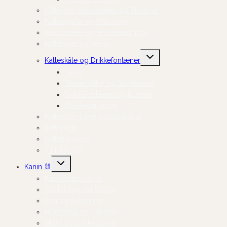
Kattegrus, Kattebakker og Tilbehør
Kattelegetøj og Aktivering
Kradsetræer og Kradsestammer
Kattehuler og Senge
Skift
Katteskåle og Drikkefontæner
undermenu
Skåle
Slikkemåtter og Slowfeeder
Drikkefontæner og tilbehør
Dækkeservietter
Katteseler, Liner og Halsbånd
Kattepleje
Kattetransport
Til killingen
Skift
Kanin 🐰
undermenu
Kaninfoder og Hø
Godbidder og Snacks
Leg og Aktivering
Indretning og Tilbehør
Skåle og Drikkeflasker