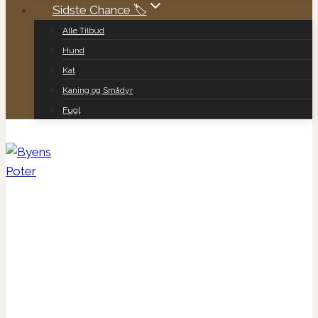
Sidste Chance 🏷️
Alle Tilbud
Hund
Kat
Kaning og Smådyr
Fugl