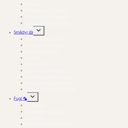
Bundlag
Kanintoilet og Tilbehør
Kaninpleje og Velvære
Transportkasser og Seler
Skift
Smådyr 🐹
undermenu
Smådyrsfoder og Hø
Godbidder og Snacks
Leg og Aktivering
Bundlag
Burindretning
Skåle og Drikkeflasker
Toiletter, badekar og sand
Smådyrspleje og Velvære
Transportkasser Til Smådyr
Skift
Fugl 🦜
undermenu
Fuglefoder
Godbidder og Snacks
Kosttilskud
Fuglelegetøj og Aktivering