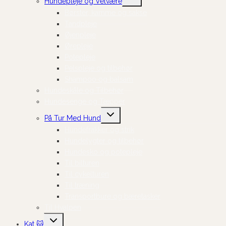
Hundepleje og Velvære
undermenu
Børster, kamme og sakse
Tandpleje
Øjenpleje
Ørepleje
Potepleje
Pelspleje og tilbehør
Shampoo og balsam
Hundeskåle og Tilbehør
Hundesenge og Tæpper
Skift
På Tur Med Hund
undermenu
Hundefrakker og strik
Hundelygter og tilbehør
Hundesko og potepleje
Til bilturen
Til cykelturen
Til træning
Transportbure og bæretasker
Til Hvalpen
Skift
Kat 🐱
undermenu