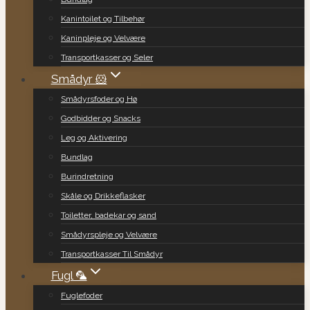
Kanintoilet og Tilbehør
Kaninpleje og Velvære
Transportkasser og Seler
Smådyr 🐹
Smådyrsfoder og Hø
Godbidder og Snacks
Leg og Aktivering
Bundlag
Burindretning
Skåle og Drikkeflasker
Toiletter, badekar og sand
Smådyrspleje og Velvære
Transportkasser Til Smådyr
Fugl 🦜
Fuglefoder