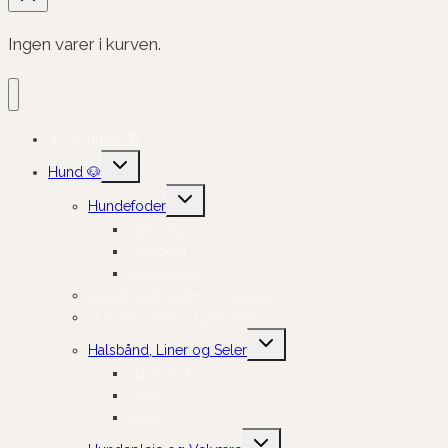
Ingen varer i kurven.
☀️ Sommer 🏖️
Skift
Hund 🐶
undermenu
Skift
Hundefoder
undermenu
Tørfoder
Vådfoder
Kosttilskud
Hundegodbidder og Snacks
Hundelegetøj og Aktivering
Skift
Halsbånd, Liner og Seler
undermenu
Halsbånd
Liner
Seler
Skift