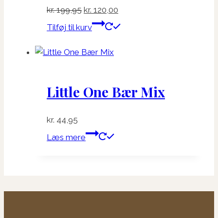
Den
Den
kr.
199,95
kr.
120,00
oprindelige
aktuelle
Tilføj til kurv
pris
pris
var:
er:
kr. 199,95.
kr. 120,00.
Little One Bær Mix
kr.
44,95
Læs mere