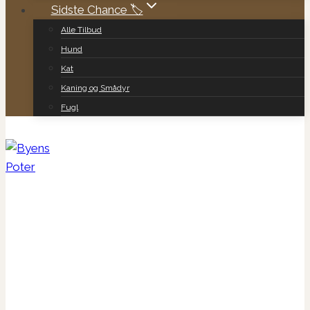
Sidste Chance 🏷️
Alle Tilbud
Hund
Kat
Kaning og Smådyr
Fugl