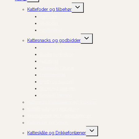
Skift
Kattefoder og tilbehør
undermenu
Tørfoder
Vådfoder
Kosttilskud
Skift
Kattesnacks og godbidder
undermenu
Sprøde og knasende
Bløde og fugtige
Naturlige
Cremede Churus
Frysetørrede
Broth og supper
Sticks og stænger
Gode til træning
Kattegrus, Kattebakker og Tilbehør
Kattelegetøj og Aktivering
Kradsetræer og Kradsestammer
Kattehuler og Senge
Skift
Katteskåle og Drikkefontæner
undermenu