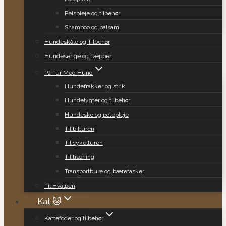
Pelspleje og tilbehør
Shampoo og balsam
Hundeskåle og Tilbehør
Hundesenge og Tæpper
På Tur Med Hund
Hundefrakker og strik
Hundelygter og tilbehør
Hundesko og potepleje
Til bilturen
Til cykelturen
Til træning
Transportbure og bæretasker
Til Hvalpen
Kat 🐱
Kattefoder og tilbehør