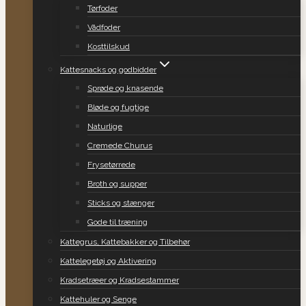
Tørfoder
Vådfoder
Kosttilskud
Kattesnacks og godbidder
Sprøde og knasende
Bløde og fugtige
Naturlige
Cremede Churus
Frysetørrede
Broth og supper
Sticks og stænger
Gode til træning
Kattegrus, Kattebakker og Tilbehør
Kattelegetøj og Aktivering
Kradsetræer og Kradsestammer
Kattehuler og Senge