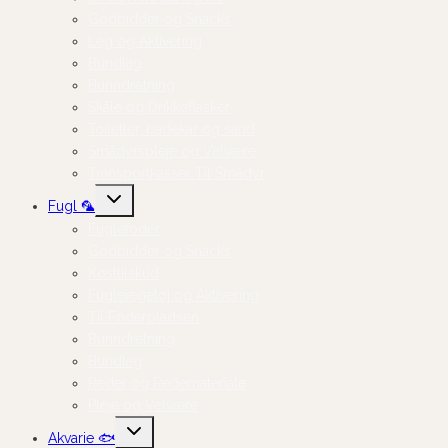
Godbidder og Snacks
Leg og Aktivering
Bundlag
Burindretning
Skåle og Drikkeflasker
Toiletter, badekar og sand
Smådyrspleje og Velvære
Transportkasser Til Smådyr
Skift
Fugl 🦜
undermenu
Fuglefoder
Godbidder og Snacks
Kosttilskud
Fuglelegetøj og Aktivering
Til Foderpladsen
Burindretning
Bundlag
Reder og Redemateriale
Pleje og Velvære
Skift
Akvarie 🐟
undermenu