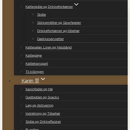
Katteskåle og Drikkefontæner
Skåle
Slikkemåtter og Slowfeeder
Drikkefontæner og tilbehør
Dækkeservietter
Katteseler, Liner og Halsbånd
Kattepleje
Kattetransport
Til killingen
Kanin 🐰
Kaninfoder og Hø
Godbidder og Snacks
Leg og Aktivering
Indretning og Tilbehør
Skåle og Drikkeflasker
Bundlag