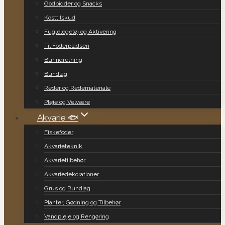
Godbidder og Snacks
Kosttilskud
Fuglelegetøj og Aktivering
Til Foderpladsen
Burindretning
Bundlag
Reder og Redemateriale
Pleje og Velvære
Akvarie 🐟
Fiskefoder
Akvarieteknik
Akvarietilbehør
Akvariedekorationer
Grus og Bundlag
Planter, Gødning og Tilbehør
Vandpleje og Rengøring