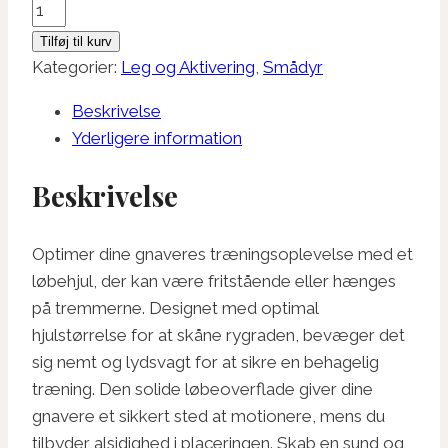
Løbehjul
I
Tilføj til kurv
Plastik
Kategorier:
Leg og Aktivering
,
Smådyr
ø20
Beskrivelse
cm.
Yderligere information
antal
Beskrivelse
Optimer dine gnaveres træningsoplevelse med et
løbehjul, der kan være fritstående eller hænges
på tremmerne. Designet med optimal
hjulstørrelse for at skåne rygraden, bevæger det
sig nemt og lydsvagt for at sikre en behagelig
træning. Den solide løbeoverflade giver dine
gnavere et sikkert sted at motionere, mens du
tilbyder alsidighed i placeringen. Skab en sund og