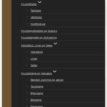
Hundefoder
Tørfoder
Vådfoder
Kosttilskud
Hundegodbidder og Snacks
Hundelegetøj og Aktivering
Halsbånd, Liner og Seler
Halsbånd
Liner
Seler
Hundepleje og Velvære
Børster, kamme og sakse
Tandpleje
Øjenpleje
Ørepleje
Potepleje