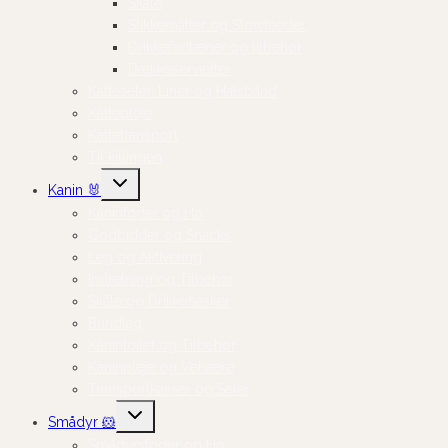
Skåle
Slikkemåtter og Slowfeeder
Drikkefontæner og tilbehør
Dækkeservietter
Katteseler, Liner og Halsbånd
Kattepleje
Kattetransport
Til killingen
Skift
Kanin 🐰
undermenu
Kaninfoder og Hø
Godbidder og Snacks
Leg og Aktivering
Indretning og Tilbehør
Skåle og Drikkeflasker
Bundlag
Kanintoilet og Tilbehør
Kaninpleje og Velvære
Transportkasser og Seler
Skift
Smådyr 🐹
undermenu
Smådyrsfoder og Hø