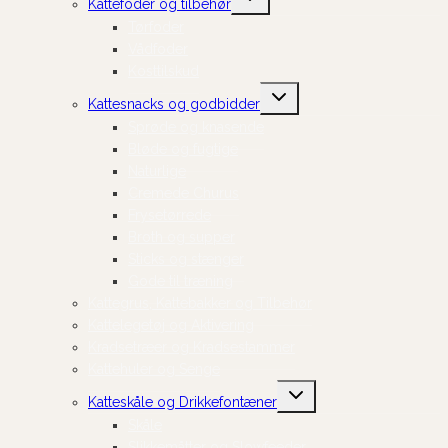
Kattefoder og tilbehør
undermenu
Tørfoder
Vådfoder
Kosttilskud
Skift
Kattesnacks og godbidder
undermenu
Sprøde og knasende
Bløde og fugtige
Naturlige
Cremede Churus
Frysetørrede
Broth og supper
Sticks og stænger
Gode til træning
Kattegrus, Kattebakker og Tilbehør
Kattelegetøj og Aktivering
Kradsetræer og Kradsestammer
Kattehuler og Senge
Skift
Katteskåle og Drikkefontæner
undermenu
Skåle
Slikkemåtter og Slowfeeder