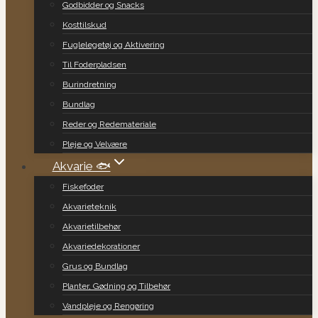
Godbidder og Snacks
Kosttilskud
Fuglelegetøj og Aktivering
Til Foderpladsen
Burindretning
Bundlag
Reder og Redemateriale
Pleje og Velvære
Akvarie 🐟
Fiskefoder
Akvarieteknik
Akvarietilbehør
Akvariedekorationer
Grus og Bundlag
Planter, Gødning og Tilbehør
Vandpleje og Rengøring