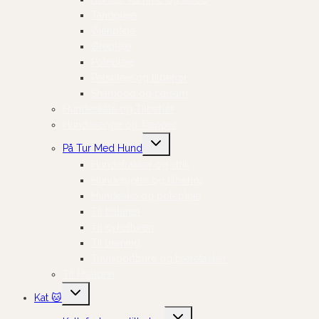
Tandpleje
Øjenpleje
Ørepleje
Potepleje
Pelspleje og tilbehør
Shampoo og balsam
Hundeskåle og Tilbehør
Hundesenge og Tæpper
Skift
På Tur Med Hund
undermenu
Hundefrakker og strik
Hundelygter og tilbehør
Hundesko og potepleje
Til bilturen
Til cykelturen
Til træning
Transportbure og bæretasker
Til Hvalpen
Skift
Kat 🐱
undermenu
Skift