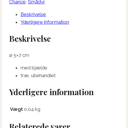
M
Chance
,
Smådyr
antal
Beskrivelse
Yderligere information
Beskrivelse
ø 5×7 cm
med bjælde
træ, ubehandlet
Yderligere information
Vægt
0,04 kg
Relaterede varer