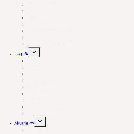
Leg og Aktivering
Bundlag
Burindretning
Skåle og Drikkeflasker
Toiletter, badekar og sand
Smådyrspleje og Velvære
Transportkasser Til Smådyr
Skift
Fugl 🦜
undermenu
Fuglefoder
Godbidder og Snacks
Kosttilskud
Fuglelegetøj og Aktivering
Til Foderpladsen
Burindretning
Bundlag
Reder og Redemateriale
Pleje og Velvære
Skift
Akvarie 🐟
undermenu
Fiskefoder