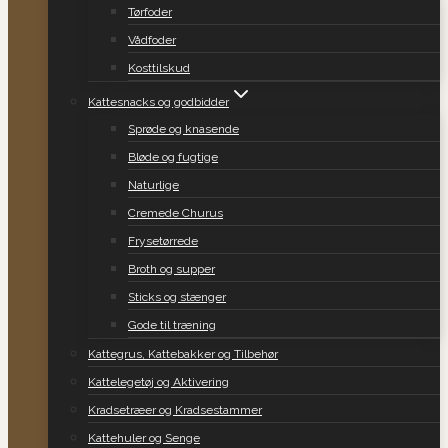
Tørfoder
Vådfoder
Kosttilskud
Kattesnacks og godbidder
Sprøde og knasende
Bløde og fugtige
Naturlige
Cremede Churus
Frysetørrede
Broth og supper
Sticks og stænger
Gode til træning
Kattegrus, Kattebakker og Tilbehør
Kattelegetøj og Aktivering
Kradsetræer og Kradsestammer
Kattehuler og Senge