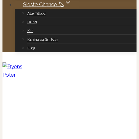
Sidste Chance 🏷️
Alle Tilbud
Hund
Kat
Kaning og Smådyr
Fugl