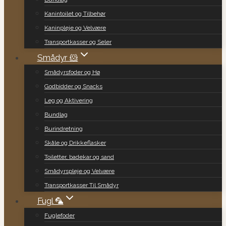
Kanintoilet og Tilbehør
Kaninpleje og Velvære
Transportkasser og Seler
Smådyr 🐹
Smådyrsfoder og Hø
Godbidder og Snacks
Leg og Aktivering
Bundlag
Burindretning
Skåle og Drikkeflasker
Toiletter, badekar og sand
Smådyrspleje og Velvære
Transportkasser Til Smådyr
Fugl 🦜
Fuglefoder