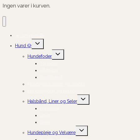
Ingen varer i kurven.
☀️ Sommer 🏖️
Skift
Hund 🐶
undermenu
Skift
Hundefoder
undermenu
Tørfoder
Vådfoder
Kosttilskud
Hundegodbidder og Snacks
Hundelegetøj og Aktivering
Skift
Halsbånd, Liner og Seler
undermenu
Halsbånd
Liner
Seler
Skift
Hundepleje og Velvære
undermenu
Børster, kamme og sakse