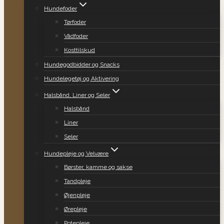
Hundefoder
Tørfoder
Vådfoder
Kosttilskud
Hundegodbidder og Snacks
Hundelegetøj og Aktivering
Halsbånd, Liner og Seler
Halsbånd
Liner
Seler
Hundepleje og Velvære
Børster, kamme og sakse
Tandpleje
Øjenpleje
Ørepleje
Potepleje