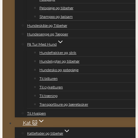
Pelspleje og tilbehør
Shampoo og balsam
Hundeskåle og Tilbehør
Hundesenge og Tæpper
På Tur Med Hund
Hundefrakker og strik
Hundelygter og tilbehør
Hundesko og potepleje
Til bilturen
Til cykelturen
Til træning
Transportbure og bæretasker
Til Hvalpen
Kat 🐱
Kattefoder og tilbehør