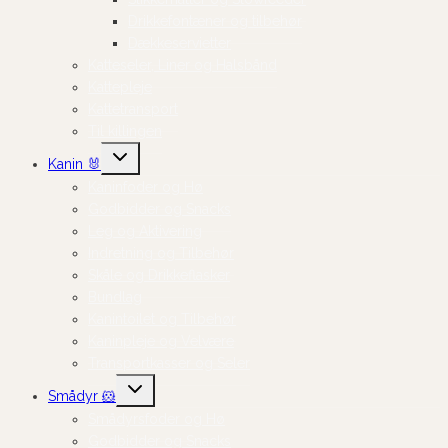
Drikkefontæner og tilbehør
Dækkeservietter
Katteseler, Liner og Halsbånd
Kattepleje
Kattetransport
Til killingen
Skift
Kanin 🐰
undermenu
Kaninfoder og Hø
Godbidder og Snacks
Leg og Aktivering
Indretning og Tilbehør
Skåle og Drikkeflasker
Bundlag
Kanintoilet og Tilbehør
Kaninpleje og Velvære
Transportkasser og Seler
Skift
Smådyr 🐹
undermenu
Smådyrsfoder og Hø
Godbidder og Snacks