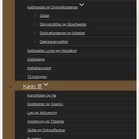
Katteskåle og Drikkefontæner
Skåle
Slikkemåtter og Slowfeeder
Drikkefontæner og tilbehør
Dækkeservietter
Katteseler, Liner og Halsbånd
Kattepleje
Kattetransport
Til killingen
Kanin 🐰
Kaninfoder og Hø
Godbidder og Snacks
Leg og Aktivering
Indretning og Tilbehør
Skåle og Drikkeflasker
Bundlag