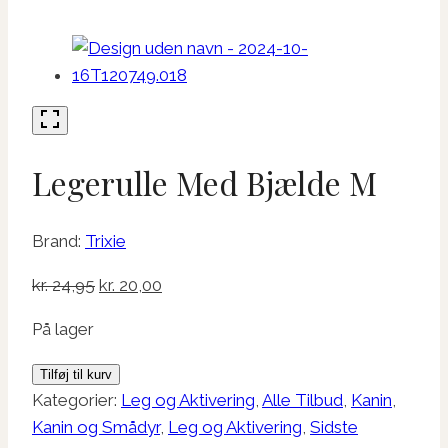
Legerulle Med Bjælde M
Brand:
Trixie
Den
Den
kr.
24,95
kr.
20,00
oprindelige
aktuelle
På lager
pris
pris
var:
er:
Legerulle
Tilføj til kurv
kr. 24,95.
kr. 20,00.
Med
Kategorier:
Leg og Aktivering
,
Alle Tilbud
,
Kanin
,
Bjælde
Kanin og Smådyr
,
Leg og Aktivering
,
Sidste