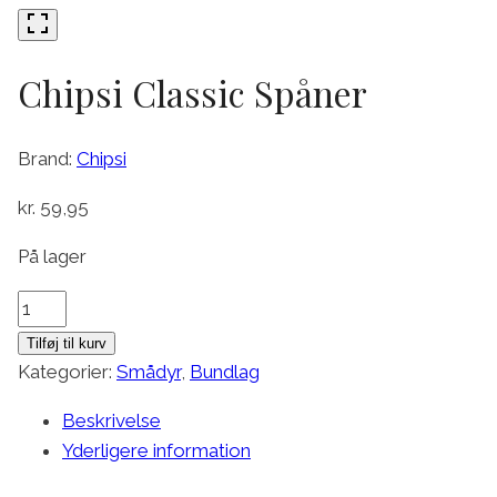
Chipsi Classic Spåner
Brand:
Chipsi
kr.
59,95
På lager
Chipsi
Classic
Tilføj til kurv
Spåner
Kategorier:
Smådyr
,
Bundlag
antal
Beskrivelse
Yderligere information