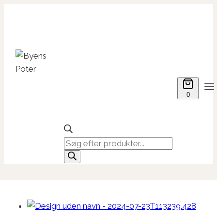
Fortsæt
til
indhold
0
Products
search