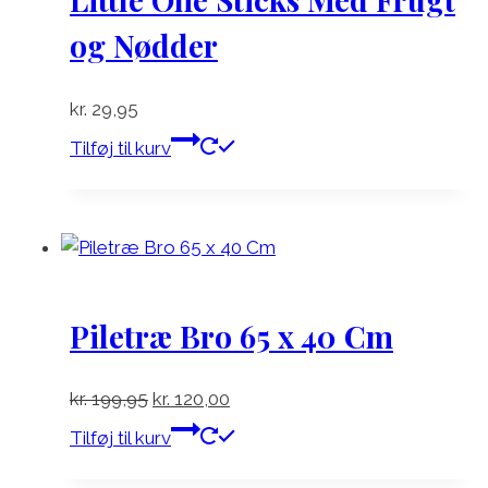
og Nødder
kr.
29,95
Tilføj til kurv
Piletræ Bro 65 x 40 Cm
Den
Den
kr.
199,95
kr.
120,00
oprindelige
aktuelle
Tilføj til kurv
pris
pris
var:
er: